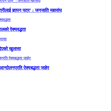
त्रीलाई ज्ञापन पत्र’ : जनजाति महासंघ
ालको ऐक्यवद्धता
दिएको खुलासा
न्दोलनप्रति ऐक्यबद्धता जाहेर