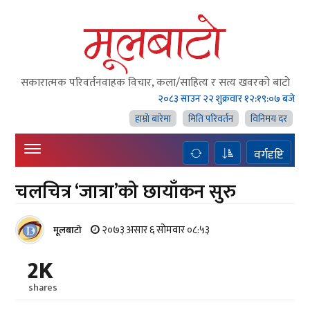
सकारात्मक परिवर्तनवाहक विचार, कला/साहित्य र सत्य खवरको बाटाे
२०८३ साउन २२ शुक्रवार
१२:१९:०८ बजे
हाम्राे बारेमा
मिति परिवर्तन
विनिमय दर
वर्गदृष्टि
चलचित्र ‘जात्रा’को छायाँकन सुरु
२०७३ असार ६ सोमवार ०८:५३
मूलबाटाे
2K
shares