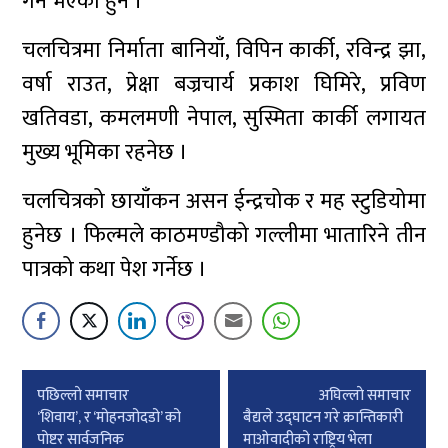
गर्ने भएका हुन ।
चलचित्रमा निर्माता बानियाँ, विपिन कार्की, रविन्द्र झा,
वर्षा राउत, प्रेक्षा बज्रचार्य प्रकाश घिमिरे, प्रविण
खतिवडा, कमलमणी नेपाल, सुस्मिता कार्की लगायत
मुख्य भूमिका रहनेछ ।
चलचित्रको छायाँकन असन ईन्द्रचोक र मह स्टुडियोमा
हुनेछ । फिल्मले काठमण्डौको गल्लीमा भातारिने तीन
पात्रको कथा पेश गर्नेछ ।
Post
पछिल्लाे समाचार
अघिल्लाे समाचार
navigation
‘शिवाय’, र ‘मोहनजोदडो’ को
बैद्यले उद्घाटन गरे क्रान्तिकारी
पोष्टर सार्वजनिक
माओवादीको राष्ट्रिय भेला