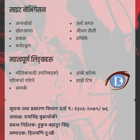
साइट नेभिगेसन
अन्तर्वार्ता
अर्थ जगत
खेलजगत
जीवन सैली
प्रवास
प्रविधि
मनोरञ्जन
महत्वपूर्ण लिङ्कहरू
भाैतिकवादी उपनिषद्काे
हाम्राे बारेमा
परिचर्चा गरिने
हाम्राे टिम
सम्पर्क
सूचना तथा प्रसारण विभाग दर्ता नं.: १३०६-२०७५/ ७६
अध्यक्ष: रामसिंह बुढाथाेकी
प्रबन्ध निर्देशक: हुकुम बहादुर सिंह
सम्पादक: हिरामणि दु:खी