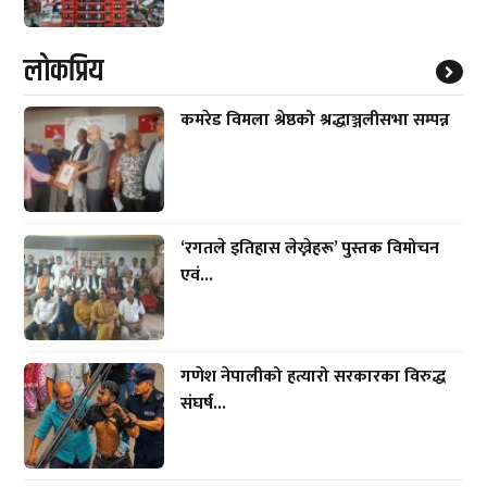
लाेकप्रिय
कमरेड विमला श्रेष्ठको श्रद्धाञ्जलीसभा सम्पन्न
‘रगतले इतिहास लेख्नेहरू’ पुस्तक विमोचन
एवं...
गणेश नेपालीको हत्यारो सरकारका विरुद्ध
संघर्ष...