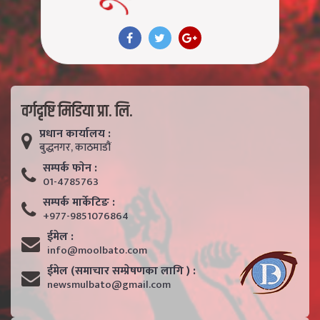
वर्गदृष्टि मिडिया प्रा. लि.
प्रधान कार्यालय :
बुद्धनगर, काठमाडाैं
सम्पर्क फाेन :
01-4785763
सम्पर्क मार्केटिङ :
+977-9851076864
ईमेल :
info@moolbato.com
ईमेल (समाचार सम्प्रेषणका लागि ) :
newsmulbato@gmail.com