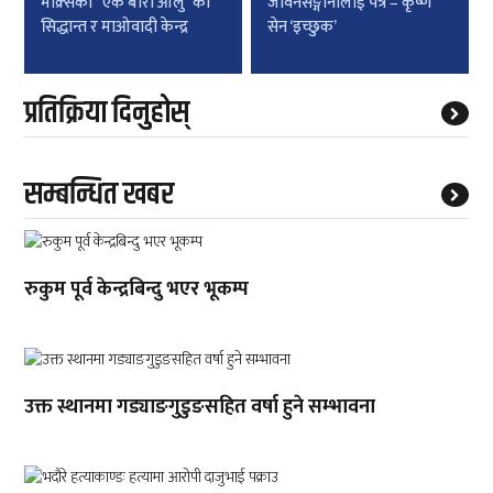
navigation
माक्र्सको “एक बोरा आलु”को
जीवनसङ्गीनीलाई पत्र – कृष्ण
सिद्धान्त र माओवादी केन्द्र
सेन ‘इच्छुक’
प्रतिक्रिया दिनुहोस्
सम्बन्धित खबर
रुकुम पूर्व केन्द्रबिन्दु भएर भूकम्प
उक्त स्थानमा गड्याङगुडुङसहित वर्षा हुने सम्भावना