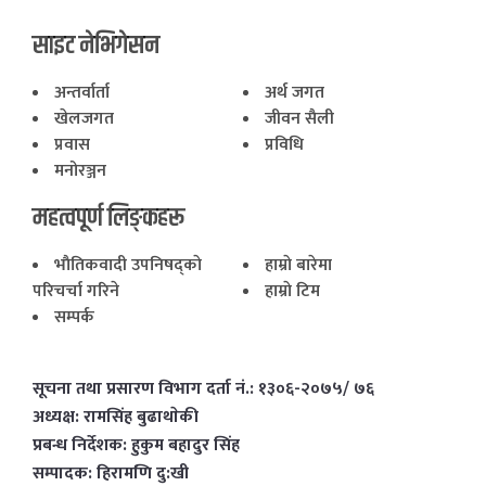
साइट नेभिगेसन
अन्तर्वार्ता
अर्थ जगत
खेलजगत
जीवन सैली
प्रवास
प्रविधि
मनोरञ्जन
महत्वपूर्ण लिङ्कहरू
भाैतिकवादी उपनिषद्काे
हाम्राे बारेमा
परिचर्चा गरिने
हाम्राे टिम
सम्पर्क
सूचना तथा प्रसारण विभाग दर्ता नं.: १३०६-२०७५/ ७६
अध्यक्ष: रामसिंह बुढाथाेकी
प्रबन्ध निर्देशक: हुकुम बहादुर सिंह
सम्पादक: हिरामणि दु:खी