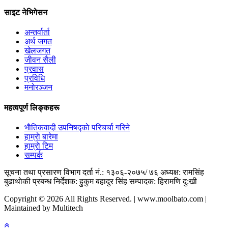
साइट नेभिगेसन
अन्तर्वार्ता
अर्थ जगत
खेलजगत
जीवन सैली
प्रवास
प्रविधि
मनोरञ्जन
महत्वपूर्ण लिङ्कहरू
भाैतिकवादी उपनिषद्काे परिचर्चा गरिने
हाम्राे बारेमा
हाम्राे टिम
सम्पर्क
सूचना तथा प्रसारण विभाग दर्ता नं.: १३०६-२०७५/ ७६
अध्यक्ष: रामसिंह
बुढाथाेकी
प्रबन्ध निर्देशक: हुकुम बहादुर सिंह
सम्पादक: हिरामणि दु:खी
Copyright © 2026 All Rights Reserved. | www.moolbato.com |
Maintained by Multitech