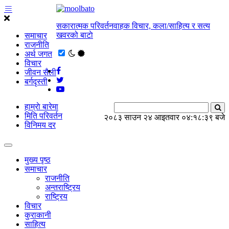
सकारात्मक परिवर्तनवाहक विचार, कला/साहित्य र सत्य
खवरको बाटाे
समाचार
राजनीति
अर्थ जगत
विचार
जीवन सैली
बर्गदृस्ती
हाम्राे बारेमा
मिति परिवर्तन
२०८३ साउन २४ आइतवार
०४:१८:४० बजे
विनिमय दर
मुख्य पृष्ठ
समाचार
राजनीति
अन्तराष्ट्रिय
राष्ट्रिय
विचार
कुराकानी
साहित्य