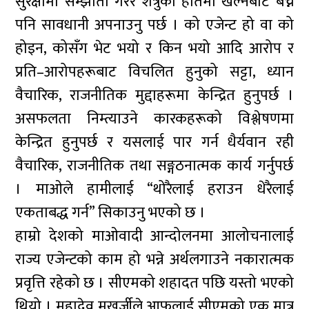
सुरक्षामा सम्झौता गरेर शत्रुको हातमा खेल्नबाट बच्न
पनि सावधानी अपनाउनु पर्छ । को एजेन्ट हो वा को
होइन, कोसँग भेट भयो र किन भयो आदि आरोप र
प्रति–आरोपहरूबाट विचलित हुनुको सट्टा, ध्यान
वैचारिक, राजनीतिक मुद्दाहरूमा केन्द्रित हुनुपर्छ ।
असफलता निम्त्याउने कारकहरूको विश्लेषणमा
केन्द्रित हुनुपर्छ र यसलाई पार गर्न धैर्यवान रही
वैचारिक, राजनीतिक तथा सङ्गठनात्मक कार्य गर्नुपर्छ
। माओले हामीलाई “थोरैलाई हराउन धेरैलाई
एकताबद्ध गर्न” सिकाउनु भएको छ ।
हाम्रो देशको माओवादी आन्दोलनमा आलोचनालाई
राज्य एजेन्टको काम हो भन्ने अर्थलगाउने नकारात्मक
प्रवृत्ति रहेको छ । सीएमको शहादत पछि यस्तो भएको
थियो । महादेव मुखर्जीले आफूलाई सीएमको एक मात्र