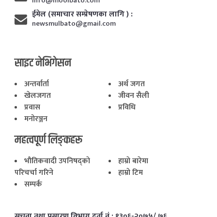
info@moolbato.com
ईमेल (समाचार सम्प्रेषणका लागि ) :
newsmulbato@gmail.com
साइट नेभिगेसन
अन्तर्वार्ता
अर्थ जगत
खेलजगत
जीवन सैली
प्रवास
प्रविधि
मनोरञ्जन
महत्वपूर्ण लिङ्कहरू
भाैतिकवादी उपनिषद्काे
हाम्राे बारेमा
परिचर्चा गरिने
हाम्राे टिम
सम्पर्क
सूचना तथा प्रसारण विभाग दर्ता नं.: १३०६-२०७५/ ७६