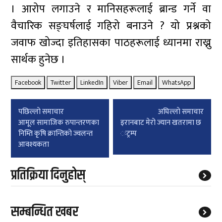
। आरोप लगाउने र मानिसहरूलाई ब्रान्ड गर्ने वा
वैचारिक सङ्घर्षलाई गहिरो बनाउने ? यो प्रश्नको
जवाफ खोज्दा इतिहासका पाठहरूलाई ध्यानमा राख्नु
सार्थक हुनेछ ।
Facebook
Twitter
LinkedIn
Viber
Email
WhatsApp
Post
पछिल्लाे समाचार
अघिल्लाे समाचार
navigation
आमूल सामाजिक रुपान्तरणका
इरानबाट मेरो ज्यान खतरामा छ
निम्ति कृषि क्रान्तिको ज्वलन्त
ःट्रम्प
आवश्यकता
प्रतिक्रिया दिनुहोस्
सम्बन्धित खबर