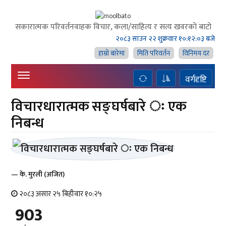
सकारात्मक परिवर्तनवाहक विचार, कला/साहित्य र सत्य खवरको बाटाे
२०८३ साउन २२ शुक्रवार
१०:१२:०४ बजे
हाम्राे बारेमा
मिति परिवर्तन
विनिमय दर
वर्गदृष्टि
विचारधारात्मक सङ्घर्षबारे ः एक
निबन्ध
— के. मुरली (अजित)
२०८३ असार २५ बिहीवार १०:२५
903