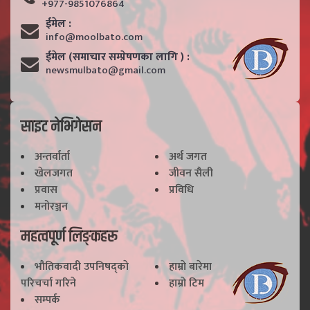
+977-9851076864
ईमेल :
info@moolbato.com
ईमेल (समाचार सम्प्रेषणका लागि ) :
newsmulbato@gmail.com
साइट नेभिगेसन
अन्तर्वार्ता
अर्थ जगत
खेलजगत
जीवन सैली
प्रवास
प्रविधि
मनोरञ्जन
महत्वपूर्ण लिङ्कहरू
भाैतिकवादी उपनिषद्काे
हाम्राे बारेमा
परिचर्चा गरिने
हाम्राे टिम
सम्पर्क