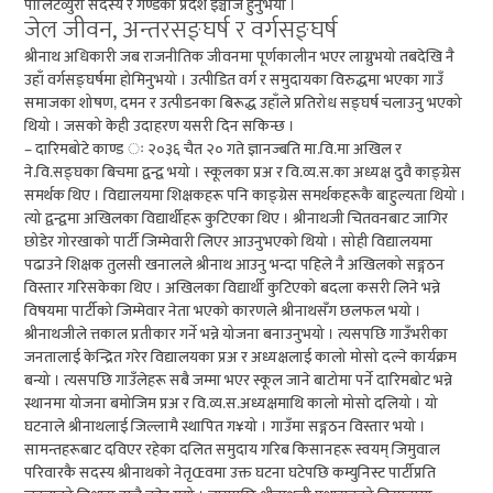
पोलिटव्युरो सदस्य र गण्डकी प्रदेश इञ्चार्ज हुनुभयो ।
जेल जीवन, अन्तरसङ्घर्ष र वर्गसङ्घर्ष
श्रीनाथ अधिकारी जब राजनीतिक जीवनमा पूर्णकालीन भएर लाग्नुभयो तबदेखि नै
उहाँ वर्गसङ्घर्षमा होमिनुभयो । उत्पीडित वर्ग र समुदायका विरुद्धमा भएका गाउँ
समाजका शोषण, दमन र उत्पीडनका बिरूद्ध उहाँले प्रतिरोध सङ्घर्ष चलाउनु भएको
थियो । जसको केही उदाहरण यसरी दिन सकिन्छ ।
– दारिमबोटे काण्ड ः २०३६ चैत २० गते ज्ञानज्बति मा.वि.मा अखिल र
ने.वि.सङ्घका बिचमा द्वन्द्व भयो । स्कूलका प्रअ र वि.व्य.स.का अध्यक्ष दुवै काङ्ग्रेस
समर्थक थिए । विद्यालयमा शिक्षकहरू पनि काङ्ग्रेस समर्थकहरूकै बाहुल्यता थियो ।
त्यो द्वन्द्वमा अखिलका विद्यार्थीहरू कुटिएका थिए । श्रीनाथजी चितवनबाट जागिर
छोडेर गोरखाको पार्टी जिम्मेवारी लिएर आउनुभएको थियो । सोही विद्यालयमा
पढाउने शिक्षक तुलसी खनालले श्रीनाथ आउनु भन्दा पहिले नै अखिलको सङ्गठन
विस्तार गरिसकेका थिए । अखिलका विद्यार्थी कुटिएको बदला कसरी लिने भन्ने
विषयमा पार्टीको जिम्मेवार नेता भएको कारणले श्रीनाथसँग छलफल भयो ।
श्रीनाथजीले त्तकाल प्रतीकार गर्ने भन्ने योजना बनाउनुभयो । त्यसपछि गाउँभरीका
जनतालाई केन्द्रित गरेर विद्यालयका प्रअ र अध्यक्षलाई कालो मोसो दल्ने कार्यक्रम
बन्यो । त्यसपछि गाउँलेहरू सबै जम्मा भएर स्कूल जाने बाटोमा पर्ने दारिमबोट भन्ने
स्थानमा योजना बमोजिम प्रअ र वि.व्य.स.अध्यक्षमाथि कालो मोसो दलियो । यो
घटनाले श्रीनाथलाई जिल्लामै स्थापित ग¥यो । गाउँमा सङ्गठन विस्तार भयो ।
सामन्तहरूबाट दविएर रहेका दलित समुदाय गरिब किसानहरू स्वयम् जिमुवाल
परिवारकै सदस्य श्रीनाथको नेतृŒवमा उक्त घटना घटेपछि कम्युनिस्ट पार्टीप्रति