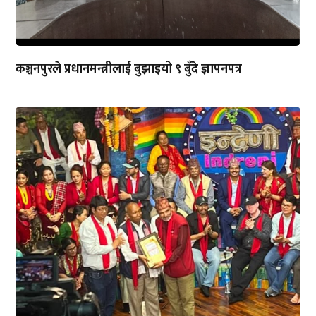
कञ्चनपुरले प्रधानमन्त्रीलाई बुझाइयो ९ बुँदे ज्ञापनपत्र