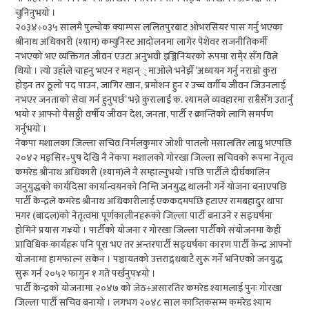
चुनिनुभयो ।
२०३४÷०३५ सालमै पुल्चोक क्याम्पस ललितपुरबाट ओभरसियर पास गर्नु भएका
श्रीनाथ अधिकारी (श्याम) कम्युनिस्ट आदोलनमा लागेर पेशेवर राजनीतिकर्मी
नभएको भए व्यक्तिगत जीवन एउटा अनुभवी इञ्जिनियरको रूपमा रामै्र सँग वित्ने
थियो । त्यो उहाँले चाहनु भएन र महान्् माओले भनेझैँ ‘अध्ययन गर्नु नराम्रो कुरा
होइन तर ठूलो पद पाउन, जागिर खान, प्रमोशन हुन र उच्च वर्गीय जीवन जिउनलाई
नभएर जनताको सेवा गर्न हुनुपर्छ’ भन्ने कुरालाई क. श्यामले व्यवहारमा राम्रैसँग उतार्नु
भयो र आफ्नो पैसठ्ठी वर्षीय जीवन देश, जनता, पार्टी र क्रान्तिको लागि समर्पण
गर्नुभयो ।
नेकपा मशालका जिल्ला सचिव निर्मलकुमार जोशी पातलो मसालतिर लाग्नु भएपछि
२०४२ मङ्सिर÷पुष देखि नै नेकपा मशालको गोरखा जिल्ला सचिवको रूपमा नेतृत्व
कमरेड श्रीनाथ अधिकारी (श्याम)ले नै सम्हाल्नुभयो ।पछि पार्टीले दीर्घकालिन
जनुयुद्धको कार्यदिसा कार्यान्वयनको निम्ति जनयुद्ध थालनी गर्ने योजना बनाएपछि
पार्टी केन्द्रले कमरेड श्रीनाथ अधिकारीलाई एककदमपछि हटाएर रामबहादुर थापा
मगर (बादल)को नेतृत्वमा पूर्णकालीनहरूको जिल्ला पार्टी बनाउने र सङ्घर्षमा
होमिने प्रयास ग¥यो । पार्टीको योजना र गोरखा जिल्ला पार्टीको संयोजनमा केही
प्राविधिक कार्यहरू पनि पूरा भए तर अन्तरपार्टी सङ्घर्षका कारण पार्टी केन्द्र आफ्नो
योजनामा हामफाल्न सकेन । पञ्चायतको उत्तराद्र्धबाटै सुरू गर्ने भनिएको जनयुद्ध
सुरू गर्न २०५२ फागुन १ गते पर्खनुप¥यो ।
पार्टी केन्द्रको योजनामा २०४७ को जेठ÷असारतिर कमरेड श्यामलाई पुनः गोरखा
जिल्ला पार्टी सचिव बनायो । लगभग २०४८ साल कात्र्तिकसम्म कमरेड श्याम