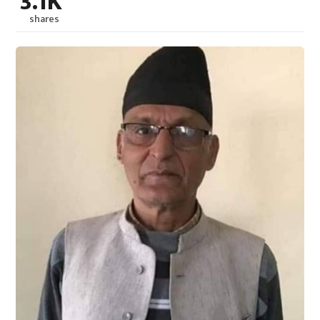
3.1K
shares