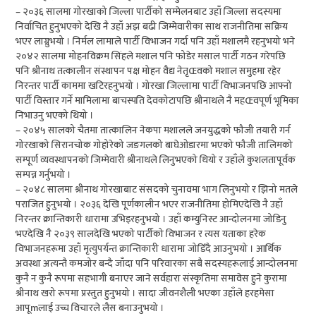
– २०३६ सालमा गोरखाको जिल्ला पार्टीको सम्मेलनबाट उहाँ जिल्ला सदस्यमा
निर्वाचित हुनुभएको देखि नै उहाँ अझ बढी जिम्मेवारीका साथ राजनीतिमा सक्रिय
भएर लाग्नुभयो । निर्मल लामाले पार्टी विभाजन गर्दा पनि उहाँ मशालमै रहनुभयो भने
२०४२ सालमा मोहनविक्रम सिंहले मशाल पनि फोडेर मसाल पार्टी गठन गरेपछि
पनि श्रीनाथ तत्कालीन संस्थापन पक्ष मोहन वैद्य नेतृŒवको मशाल समुहमा रहेर
निरन्तर पार्टी काममा खटिरहनुभयो । गोरखा जिल्लामा पार्टी विभाजनपछि आफ्नो
पार्टी विस्तार गर्ने मामिलामा बाचस्पति देवकोटापछि श्रीनाथले नै महŒवपूर्ण भूमिका
निभाउनु भएको थियो ।
– २०४५ सालको चैतमा तात्कालिन नेकपा मशालले जनयुद्धको फौजी तयारी गर्न
गोरखाको सिरानचोक गोहोरेको जङगलको बाघेओडारमा भएको फौजी तालिमको
सम्पूर्ण व्यवस्थापनको जिम्मेवारी श्रीनाथले लिनुभएको थियो र उहाँले कुशलतापूर्वक
सम्पन्न गर्नुभयो ।
– २०४८ सालमा श्रीनाथ गोरखाबाट संसदको चुनावमा भाग लिनुभयो र झिनो मतले
पराजित हुनुभयो । २०३६ देखि पूर्णकालीन भएर राजनीतिमा होमिएदेखि नै उहाँ
निरन्तर क्रान्तिकारी धारामा उभिइरहनुभयो । उहाँ कम्युनिस्ट आन्दोलनमा जोडिनु
भएदेखि नै २०३९ सालदेखि भएको पार्टीको विभाजन र त्यस यताका हरेक
विभाजनहरूमा उहाँ मृत्युपर्यन्त क्रान्तिकारी धारामा जोडिँदै आउनुभयो । आर्थिक
अवस्था अत्यन्तै कमजोर बन्दै जाँदा पनि परिवारका सबै सदस्यहरूलाई आन्दोलनमा
कुनै न कुनै रूपमा सहभागी बनाएर जाने सर्वहारा संस्कृतिमा समावेस हुने कुरामा
श्रीनाथ खरो रूपमा प्रस्तुत हुनुभयो । सादा जीवनशैली भएका उहाँले हरहमेसा
आपूmलाई उच्च विचारले लैस बनाउनुभयो ।