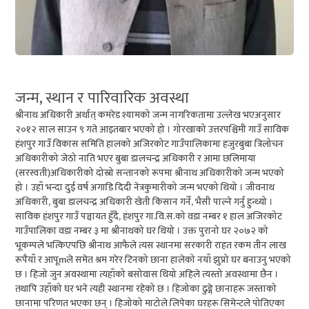
जन्म, स्थान र पारिवारिक अवस्था
श्रीनाथ अधिकारी अर्थात् कमरेड श्यामको जन्म नागरिकतामा उल्लेख भएअनुसार
२०१२ साल साउन ९ गते आइतबार भएको हो । गोरखाको उत्तरपश्चिमी गाउँ साविक
हंशपुर गाउँ विकास समिति हालको अजिरकोट गाउँपालिकामा हजुरबुबा त्रिलोचन
अधिकारीको जेठो नाति भएर बुबा डालचन्द्र अधिकारी र आमा छलिमाया
(सरस्वती)अधिकारीको दोस्रो सन्तानको रूपमा श्रीनाथ अधिकारीको जन्म भएको
हो । उहाँ भन्दा दुई वर्ष अगाडि दिदी नेत्रकुमारीको जन्म भएको थियो । जीवनाथ
अधिकारी, बुबा डालचन्द्र अधिकारी खेती किसान गर्ने, भैसी पाल्ने गर्नु हुन्थ्यो ।
साविक हंशपुर गाउँ पञ्चायत हुँदै, हंशपुर गा.वि.स.को वडा नम्बर १ हाल अजिरकोट
गाउँपालिका वडा नम्बर ३ मा श्रीनाथको घर थियो । उक्त पुरानो घर २०७२ को
भूकम्पले भत्किएपछि श्रीनाथ आफैले त्यस स्थानमा सरकारी राहत रकम तीन लाख
रूपैयाँ र आपूmले समेत श्रम गरेर टिनको छाना हालेको नयाँ झुप्रो घर बनाउनु भएको
छ । हिजो जुन अवस्थामा त्यहाँको बसोवास थियो अहिले त्यस्तो अवस्थामा छैन ।
तथापि उहाँको घर भने त्यही स्थानमा रहेको छ । हिजोका ढुङ्गे छानाहरू जस्ताको
छानामा परिणत भएका छन् । हिजोको माटोले लिपेका घरहरू सिमेन्टले पोतिएका