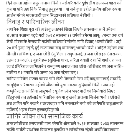
दिने क्षमता उहाँमा प्रचुर मात्रामा थियो । यसैगरि बसेर दुईपक्षीय छलफल बहस गर्ने
कुरामा पनि उहाँ निकै सिपालु हुनुहुन्थ्यो । यो सबै कुरा उहाँले अनौपचारिक रूपमा
आर्जन गरेको माक्र्सवादी ज्ञान सिद्धान्तको प्रतिफल नै थियो ।
विवाह र पारिवारिक जीवन
प्राथमिक शिक्षा पूरा गरि हाईस्कूलतहको शिक्षा लिएकै अवस्थामा सानै उमेरमा
छ÷सात कक्षामा पढ्दै गर्दा २०२४ सालमा ११ वर्षको उमेरमा आपूm भन्दा एक वर्ष
जेठी गोरखाकै केराबारी गाउँकी राधिका रेग्मीसँग मागि विवाह भएको थियो । उहाँ
२० वर्ष पुग्दा नपुग्दै दुई सन्तानका बाबु बनिसक्नु भएको थियो । अहिले उहाँका एक
श्रीमती (राधिका), २ जना छोरी (सुशिला र सकुन्तला), ३ जना छोराहरू (नारायण,
उत्तम र उज्ज्वल), ३ बुहारीहरू (सुशिला थापा, सरिता दवाडी र शान्ति शर्मा), २ जना
ज्वाई (गिरिराज लामिछाने र रामकृष्ण खनाल) तथा छोरा–छोरीबाट ११ जना नाति–
नातीना र १ पनाति गरि जम्मा २३ जना रहेका छन् ।
ग्रामिण परिवेस भएका कारण पनि खेती किसानी पेसा गर्दै बाबुआमालाई सघाउँदै
सामूहिक परिवारमा उहाँको जीवनको युवा अवस्था गुज्रिएको थियो । जब उहाँ
कम्युनिस्ट राजनीतिमा लाग्नुभयो र पूर्णकालीन भएर पार्टीको जिम्मेवारी लिएर
हिँड्नुभयो तब उहाँलाई पारिवारिक रूपमा दुःखको अवस्था सिर्जना भयो । छोराले
अब जागिर पनि नखाने र घरव्यबहार पनि नचलाउने भयो भन्ने लागेपछि बाबुआमाले
उहाँलाई अङ्स दिएर छुट्याइदिनुभयो ।
जागिरे जीवन तथा सामाजिक कार्य
अमरज्योतीबाट एसएलसी पास गरेपछि श्रीनाथले २०३१ सालबाट २०३३ सालसम्म
गाउँकै पार्वती प्राथमिक विद्यालय मुलडाँडा र खरिबोटमा रहेको अर्को विद्यालयमा