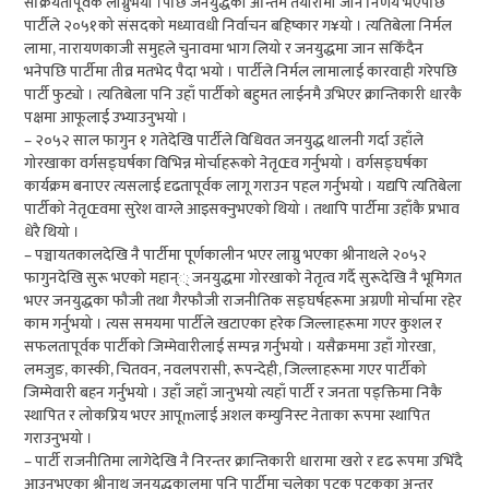
सक्रियतापूर्वक लाग्नुभयो ।पछि जनयुद्धको अन्तिम तयारीमा जाने निर्णय भएपछि
पार्टीले २०५१को संसदको मध्यावधी निर्वाचन बहिष्कार ग¥यो । त्यतिबेला निर्मल
लामा, नारायणकाजी समुहले चुनावमा भाग लियो र जनयुद्धमा जान सकिँदैन
भनेपछि पार्टीमा तीव्र मतभेद पैदा भयो । पार्टीले निर्मल लामालाई कारवाही गरेपछि
पार्टी फुट्यो । त्यतिबेला पनि उहाँ पार्टीको बहुमत लाईनमै उभिएर क्रान्तिकारी धारकै
पक्षमा आफूलाई उभ्याउनुभयो ।
– २०५२ साल फागुन १ गतेदेखि पार्टीले विधिवत जनयुद्ध थालनी गर्दा उहाँले
गोरखाका वर्गसङ्घर्षका विभिन्न मोर्चाहरूको नेतृŒव गर्नुभयो । वर्गसङ्घर्षका
कार्यक्रम बनाएर त्यसलाई दृढतापूर्वक लागू गराउन पहल गर्नुभयो । यद्यपि त्यतिबेला
पार्टीको नेतृŒवमा सुरेश वाग्ले आइसक्नुभएको थियो । तथापि पार्टीमा उहाँकै प्रभाव
धेरै थियो ।
– पञ्चायतकालदेखि नै पार्टीमा पूर्णकालीन भएर लाग्नु भएका श्रीनाथले २०५२
फागुनदेखि सुरू भएको महान्् जनयुद्धमा गोरखाको नेतृत्व गर्दै सुरूदेखि नै भूमिगत
भएर जनयुद्धका फौजी तथा गैरफौजी राजनीतिक सङ्घर्षहरूमा अग्रणी मोर्चामा रहेर
काम गर्नुभयो । त्यस समयमा पार्टीले खटाएका हरेक जिल्लाहरूमा गएर कुशल र
सफलतापूर्वक पार्टीको जिम्मेवारीलाई सम्पन्न गर्नुभयो । यसैक्रममा उहाँ गोरखा,
लमजुङ, कास्की, चितवन, नवलपरासी, रूपन्देही, जिल्लाहरूमा गएर पार्टीको
जिम्मेवारी बहन गर्नुभयो । उहाँ जहाँ जानुभयो त्यहाँ पार्टी र जनता पङ्क्तिमा निकै
स्थापित र लोकप्रिय भएर आपूmलाई अशल कम्युनिस्ट नेताका रूपमा स्थापित
गराउनुभयो ।
– पार्टी राजनीतिमा लागेदेखि नै निरन्तर क्रान्तिकारी धारामा खरो र दृढ रूपमा उभिँदै
आउनुभएका श्रीनाथ जनयुद्धकालमा पनि पार्टीमा चलेका पटक पटकका अन्तर