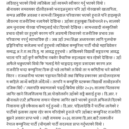
लडिरहनु भएको थियो त्यतिबेला उहाँ स्वयम्ले स्वीकार गर्नु भएको थियो ।
श्रीनाथका समवयका दौंतरीहरूको भनाइअनुसार पनि उहाँ गोरखाको खातापिता,
सम्पन्न आर्थिक अवस्था र सामन्ती जिमुवाल परिवारका भएको हुनाले पनि हाइस्कूले
जीवनमा राजनीतिमा नलागेको देखिन्छ । उहाँका हजुरबुबा त्रिलोचनले १५ सालको
आम चुनावमा गोरखा परिषद्लाई भोट दिएको देखिन्छ । सामन्तवादी संस्कृतिको
प्रभाव रहेको घर हुनुको कारण पनि अग्रगामी विचारको राजनीतिक प्रभाव उक्त
परिवारमा नपर्नु स्वाभाविक हो । जब उहाँ उच्च शिक्षा अध्ययनका लागि पुलचोक
इञ्जिनियरिङ कलेजमा भर्ना हुनुभयो त्यतिबेला कम्युनिस्ट पार्टी चौथो महाधिवेसन
सम्वद्ध अ.ने.रा.स्व.वि.यु. मा आवद्ध हुनुभयो । अखिलको विद्यार्थी सङ्गठनमा आवद्ध
भएता पनि उहाँ कुनै कमिटीमा नबसेर वैचारिक सङ्लग्नता मात्र रहेको देखिन्छ । उहाँ
आफैले भन्नुभएको थियो कि ‘मलाई मेरो भाञ्जदाइ यमुना प्रसादका कारण अरू
राजनीति भन्दा कम्युनिस्ट ठिक हो भन्ने लागेको त थियो तर म कमिटीमा भने बसेको
थिएन । राजधानीमा भएका पञ्चायत विरोधी तथा विभिन्न प्रकारका आन्दोलनहरूमा
म कहिले जान्थेँ कहिले जाँदैनथेँ । तरपनि म कम्युस्टि घटकका विद्यार्थी साथीहरूसँग
नजिक थिएँ ।’ त्यसपछि क्याम्पसको पढार्ई बिचैमा छोडेर २०३५ सालमा चितवनमा
जागिर खाने सिलसिलामा डि.आ.पोखरेलसँग उहाँको सङ्गै बसाई हुन्छ । डि.आर. र
श्रीनाथले एउटै अफिसमा समान पोष्टमा जागिर खाने भएको हुनाले अफिसले दिएको
निवासमा दुवै एकैसाथ बस्ने गर्नु हुन्थ्यो । डि.आर. पहिलादेखि नै पार्टीमा लागेको र
पार्टीको इलाका तहमा रहेर काम गरिरहेको हुनाले पनि उहाँबाट कम्युनिस्ट राजनीति
बुझने अवसर प्राप्त भयो । त्यही समयमा २०३६ सालमा डि.आर.बाटै तत्कालीन
नेपाल कम्युनिस्ट पार्टी (चौम)को पार्टी सदस्यता प्राप्त गर्नुभएको थियो ।