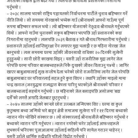
जनताको विश्वास ह्वात्तै बढेर गयो । त्यसपछि श्रीनाथजी प्रशासनको निसानामा
पर्नुभयो ।
– २०३८ सालमा भएको राष्ट्रिय पञ्चायतको निर्वाचनमा पार्टीले चुनाव बहिष्कार गर्ने
नीति लियो । सो समयमा गोरखाको भच्चेक गाउँ (श्रीनाथको आफ्नो गाउँ)मा पूर्ण
रूपमा बहिष्कार सफल भयो । त्यो बहिष्कार योजनाको नेतृŒव श्रीनाथले गर्नुभएको
थियो । आफ्नो गाउँमा चुनावको सकृय बहिष्कार भएपछि उहाँ प्रशासनको कडा
निगरानीमा रहनुभयो । त्यसपछि २०३९ बैशाख १ गते श्रीनाथ गिरफ्तारीमा पर्नुभयो ।
प्रशासनले उहाँलाई शान्तिसुरक्षा ऐन लगाएर मुद्दा चलाईो र छ महिना गोरखा जेल
बस्नुभयो । त्यस समयमा घरमा उहाँकी जीवनसाथी राधिका २० दिनकी सुत्केरी
हुनुहुन्थ्यो । सानी छोरी काखमा थिइन् । यसरी उहाँ राजनीतिक मुद्दा लागेर जेल
परेपछि घरमा परिवार बालबच्चाहरूले निकै दुःखको जीवन विताउनु प¥यो । जागिर
खाएर बाबुआमालाई सुख सन्तोष देला भनेको छोरो राजनीतिमा लागेर जेल परेपछि
बाबुआमाबाट घर परिवारलाई सहज हुने कुरा थिएन । तथापि उहाँका माइलो मामा
चन्द्र खनाल (जनयुद्धमा राज्यद्वारा बेपत्ता पारिनु भएको)ले श्रीनाथको परिवार र
बालबच्चालाई सहयोग गर्नुभयो । छ महिनाको जेल बसाइपछि असोजमा ‘बडा
दसैँ’को लगत्तै अगाडि जेलबाट छुट्नुभयो ।
– २०४० सालमा उहाँको कान्छो छोरा उज्ज्बल जन्मिएका थिए । घरमा वा कुल
कुटुम्बमा बच्चा जन्मियो भने बाहुन क्षेत्री समाजमा सुत्केरा पर्ने र ११ दिनमा बच्चाको
न्वारान गरेर चोखिने संस्कार छ । त्यो संस्कारलाई श्रीनाथजीले बहिष्कार गर्नुभयो र
बच्चाको न्वारान पनि गर्नुभएन । न्वारान नगरेको भनेर उहाँलाई आफन्तहरूले
शुभकार्य भनिएका पूजाआजामा उहाँलाई कहिल्यै पनि सामेल गराउन चाहेनन् ।
यसरी उहाँले धार्मिक रुढीप्रति पहिलो विद्रोह गर्नुभयो ।