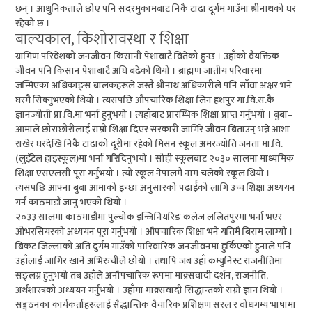
छन् । आधुनिकताले छोए पनि सदरमुकामबाट निकै टाढा दूर्गम गाउँमा श्रीनाथको घर
रहेको छ ।
बाल्यकाल, किशोरावस्था र शिक्षा
ग्रामिण परिवेशको जनजीवन किसानी पेशाबाटै वितेको हुन्छ । उहाँको वैयक्तिक
जीवन पनि किसान पेशाबाटै अघि बढेको थियो । ब्राह्मण जातीय परिवारमा
जन्मिएका अधिकाङ्स बालकहरूले जस्तै श्रीनाथ अधिकारीले पनि साँवा अक्षर भने
घरमै सिक्नुभएको थियो । त्यसपछि औपचारिक शिक्षा लिन हंशपुर गा.वि.स.कै
ज्ञानज्योती प्रा.वि.मा भर्ना हुनुभयो । त्यहाँबाट प्रारम्भिक शिक्षा प्राप्त गर्नुभयो । बुबा–
आमाले छोराछोरीलाई राम्रो शिक्षा दिएर सरकारी जागिरे जीवन बिताउन् भन्ने आशा
राखेर घरदेखि निकै टाढाको दूरीमा रहेको मिसन स्कूल अमरज्योति जनता मा.वि.
(लुइँटेल हाइस्कूल)मा भर्ना गरिदिनुभयो । सोही स्कूलबाट २०३० सालमा माध्यमिक
शिक्षा एसएलसी पूरा गर्नुभयो । त्यो स्कूल नेपालमै नाम चलेको स्कूल थियो ।
त्यसपछि आफ्ना बुबा आमाको इच्छा अनुसारको पढार्ईको लागि उच्च शिक्षा अध्ययन
गर्न काठमाडौं जानु भएको थियो ।
२०३३ सालमा काठमाडौंमा पुल्चोक इन्जिनियरिङ कलेज ललितपुरमा भर्ना भएर
ओभरसियरको अध्ययन पूरा गर्नुभयो । औपचारिक शिक्षा भने यतिमै बिराम लाग्यो ।
बिकट जिल्लाको अति दुर्गम गाउँको पारिवारिक जनजीवनमा हुर्किएको हुनाले पनि
उहाँलाई जागिर खाने अभिरुचीले छोयो । तथापि जब उहाँ कम्युनिस्ट राजनीतिमा
सङ्लग्न हुनुभयो तब उहाँले अनौपचारिक रूपमा माक्र्सवादी दर्शन, राजनीति,
अर्थशास्त्रको अध्ययन गर्नुभयो । उहाँमा माक्र्सवादी सिद्धान्तको राम्रो ज्ञान थियो ।
सङ्गठनका कार्यकर्ताहरूलाई सैद्धान्तिक वैचारिक प्रशिक्षण सरल र वोधगम्य भाषामा