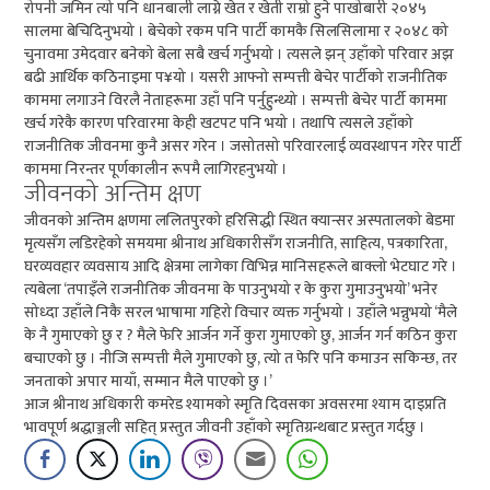
रोपनी जमिन त्यो पनि धानबाली लाग्ने खेत र खेती राम्रो हुने पाखोबारी २०४५
सालमा बेचिदिनुभयो । बेचेको रकम पनि पार्टी कामकै सिलसिलामा र २०४८ को
चुनावमा उमेदवार बनेको बेला सबै खर्च गर्नुभयो । त्यसले झन् उहाँको परिवार अझ
बढी आर्थिक कठिनाइमा प¥यो । यसरी आफ्नो सम्पत्ती बेचेर पार्टीको राजनीतिक
काममा लगाउने विरलै नेताहरूमा उहाँ पनि पर्नुहुन्थ्यो । सम्पत्ती बेचेर पार्टी काममा
खर्च गरेकै कारण परिवारमा केही खटपट पनि भयो । तथापि त्यसले उहाँको
राजनीतिक जीवनमा कुनै असर गरेन । जसोतसो परिवारलाई व्यवस्थापन गरेर पार्टी
काममा निरन्तर पूर्णकालीन रूपमै लागिरहनुभयो ।
जीवनको अन्तिम क्षण
जीवनको अन्तिम क्षणमा ललितपुरको हरिसिद्धी स्थित क्यान्सर अस्पतालको बेडमा
मृत्यसँग लडिरहेको समयमा श्रीनाथ अधिकारीसँग राजनीति, साहित्य, पत्रकारिता,
घरव्यवहार व्यवसाय आदि क्षेत्रमा लागेका विभिन्न मानिसहरूले बाक्लो भेटघाट गरे ।
त्यबेला ‘तपाइँले राजनीतिक जीवनमा के पाउनुभयो र के कुरा गुमाउनुभयो’ भनेर
सोध्दा उहाँले निकै सरल भाषामा गहिरो विचार व्यक्त गर्नुभयो । उहाँले भन्नुभयो ‘मैले
के नै गुमाएको छु र ? मैले फेरि आर्जन गर्ने कुरा गुमाएको छु, आर्जन गर्न कठिन कुरा
बचाएको छु । नीजि सम्पत्ती मैले गुमाएको छु, त्यो त फेरि पनि कमाउन सकिन्छ, तर
जनताको अपार मायाँ, सम्मान मैले पाएको छु ।’
आज श्रीनाथ अधिकारी कमरेड श्यामको स्मृति दिवसका अवसरमा श्याम दाइप्रति
भावपूर्ण श्रद्धाञ्जली सहित् प्रस्तुत जीवनी उहाँको स्मृतिग्रन्थबाट प्रस्तुत गर्दछु ।