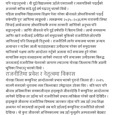
पनि पढाउनुभयो । यी दुई विद्यालयमा उहाँले एसएलसी र त्यसपछिको पढार्ईको
अन्तरको करिब साढे दुई वर्ष पढाउनु भएको थियो ।
पहिला प्राथमिक विद्यालयमा शिक्षण पेसा गरेका श्रीनाथले ओभरसियरको पढार्ई
सकेपछि पुनः जागिरमा लाग्नुभयो । त्यसक्रममा २०३५–२०३६सम्म नारायणी लिफ्ट
सिंचाई आयोजनामा ओभरसियरकै रूपमा सरकारी जागिरेको अनुभव पनि
सङ्गाल्नुभयो । जागिरे जीवनले पनि दुई वर्षपछि नै बिराम लियो । लामो समयसम्म
जागिर खाने रुचीलाई उत्पीडित वर्ग समुदायको मुक्तिको राजनीतिले छोएपछि
जागिरलाई पनि तिलाञ्जली दिनुभयो । राजनीतिमै लागेर समाजमा भएका अन्याय
अत्याचार र गाउँका जाली फटाहाहरूबाट उत्पीडनमा परेका वर्ग समुदायका
मानिसको पक्षमा लागेर आन्दोलन गर्नुको अलावा गाउँ समाजमा हुने गरेका
सामाजिक सङ्घ संस्थाहरूमा लागेको नभएता पनि समाजका उत्पीडनका बिरूद्ध
जनतालाई राजनीतिक चेतनाको जागरण ल्याउनमा गोरखा जिल्लामा निकै अग्रणी
भूमिका निभाउनु भएको थियो ।
राजनीतिमा प्रवेश र नेतृत्वमा विकास
गोरखा जिल्ला कम्युनिस्ट आन्दोलनको प्रभाव भएको पुरानो जिल्ला हो । २०१५
सालमै संसदको चुनावमा त्यस जिल्लाबाट उमेद्वारहरू उठेका थिए । यति भएर पनि
श्रीनाथ अधिकारीका समकालीनहरू हाइस्कूले जीवनदेखि नै कम्युनिस्ट आन्दोलनमा
लागेको देखिन्छ तर उहाँमा भने राजनीतिको प्रभाव त्यतिबेला परेको खासै देखिँदैन ।
हाइस्कूले जीवनमा राजनीतिक विषयमा जानकार रहेता पनि जब उहाँ उच्च शिक्षा
अध्ययन गर्न काठमाडौं जानुभयो तब मात्रै उहाँलाई कम्युनिस्ट राजनीतिले छोएको
देखिन्छ । यो कुरा जीवनको अन्तिमकालमा जब उहाँ मृत्युसँग अस्पतालको बेडबाट