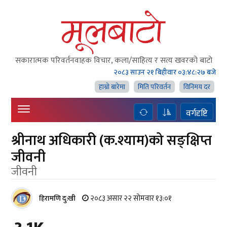
सकारात्मक परिवर्तनवाहक विचार, कला/साहित्य र सत्य खवरको बाटाे
२०८३ साउन २१ बिहीवार
०३:४८:२८ बजे
हाम्राे बारेमा
मिति परिवर्तन
विनिमय दर
वर्गदृष्टि
श्रीनाथ अधिकारी (क.श्याम)को सङ्क्षिप्त
जीवनी
जीवनी
२०८३ असार २२ सोमवार १३:०१
हिरामणि दु:खी