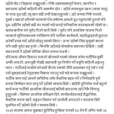
उहाँले मोह र जिज्ञासा राख्नुहुन्थ्यो । निकै तडकभडकपूर्ण फेसन, खानपिन र
बसउठमा उहाँको कहिल्यै पनि आकर्षण रहेन । उहाँले तामसयुक्त खाना (माछा मासु)
मा भन्दा दूध दही, घ्यू खान बढी रुची देखाउनुहुन्थ्यो । उहाँ जन्मदा निकै पातलो,
दुब्लो र ख्याउटे शरीरको भएकाले पाँच वर्षसम्म आमाले दूध नछुटाएको हुनाले पनि
दूध–दहीतिर उहाँको बढी मन गएको भन्ने भनाई पारिवारिक सदस्यहरूको रहेको छ ।
खराब बानीमा भने चुरोट पिउने बानी थियो । चुरोट पनि अत्यधिक मात्रामा पिउने
भएकाले भूमिगतकालमा रपछिसम्म पनि पार्टीका कार्यकर्ता, सहयोद्धाहरूले छुटाउन
अनेकौँ प्रयत्न गर्दा उहाँले छोड्नु भएको थिएन । अन्त्तः उहाँको सिघ्र मृत्युको कारण
पनि त्यही चुरोट बन्न पुग्यो । किनकि उहाँलाई फोक्सोमा क्यानसर देखियो । त्यही
क्यानसरले नै उहाँको भौतिक जीवन समाप्त पा¥यो ।
सँधै सादा जीवन विताउन रुचाउने श्रीनाथले पदको लोभमा समेत पार्टीभित्र घुर्की
धम्की लगाउने, असन्तुष्टी पोख्दै जथाभावी गुट निर्माण गर्ने प्रवृत्ति कहिल्यै अङ्गाल्नु
भएन । पार्टीलाई माओले भनेजस्तै तीनमा एकको नीति अवलम्बन गर्नु पर्छ र नयाँ
नयाँ युवाहरूलाई नेतृŒवमा विकास गराउनु पर्छ भन्ने मान्यता राख्नुहुन्थ्यो ।
पार्टीमा काम गर्दा आफ्नो कमिटीमा जमेर वैचारिक बहस गर्ने र निर्णयप्रति पूर्ण
रूपमा जिम्मेवार भएर लागू गर्ने उहाँको स्वभाव थियो । बाहिरी दुनियाँमा चर्चा बटुल्ने
कार्य भन्दा पार्टीको आन्तरिक जीवनलाई बलियो बनाउनमा उहाँ निकै सिपालु
हुनुहुन्थ्यो । विशेषतः आन्तरिक प्रशिक्षण दिने, कार्यकर्ताहरूलाई सैद्धान्तिक,
वैचारिक रूपमा खार्ने, सङ्गठन विस्तार गर्न जनशैली अपनाउने र जनतामा छिटै
घुलमिल गर्ने उहाँको शैली र स्वभाव थियो ।
२०३९ सालमा आफ्ना बुबाबाट छुटिभिन्न हुनेबेला पाएको ६५ रोपनी जमिन मध्ये २६