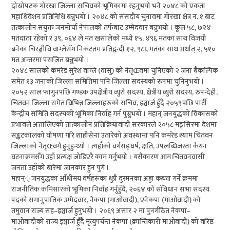
दोस्रोपटक गोरखा जिल्ला सचिवको भूमिकामा रहनुभयो भने २०४८ को एकता
महाधिवेशन प्रतिनिधि बन्नुभयो । २०४८ को संसदीय चुनावमा गोरखा क्षेत्र नं. १ बाट
तत्कालीन संयुक्त जनमोर्चा नेपालको तर्फबाट उम्मेदवार बन्नुभयो । कूल ५८, ७२४
मतदाता रहेको र ३९, ०६४ ले मत खसालेको मध्ये १५, ४९६ मतका साथ विजयी
बनेका चिरञ्जीवि वाग्लेसँग निकटतम प्रतिद्वन्दी १२, ९८६ मतका साथ अर्थात् २, ५१०
मत अन्तरमा पराजित बन्नुभयो ।
२०४८ सालको कमरेड सुरेश वाग्ले (वासु) को नेतृŒवमा चुनिएको २ जना बैकल्पिक
समेत १३ जनाको जिल्ला समितिमा पनि जिल्ला सदस्यको रूपमा चुनिनुभयो ।
२०५२ साल फागुनपछि गण्डक उपक्षेत्रीय व्युरो सदस्य, क्षेत्रीय व्युरो सदस्य, रुपन्देही,
चितवन जिल्ला समेत विभिन्न जिल्लाहरूको सचिव, इञ्चार्ज हुँदै २०५९पछि पार्टी
केन्द्रीय समिति सदस्यको भूमिका निर्वाह गर्न पुग्नुभयो । महान् जनयुद्धको विकासको
प्रभावले अत्तालिएको तात्कालीन प्रतिक्रियावादी सरकारले २०५८ मङ्सिरमा देशमा
सङ्कटकालको घोषणा गरि शाहीसेना उतारेको अवस्थामा पनि कमरेड श्याम चितवन
जिल्लाको नेतृŒवमै हुनुहुन्थ्यो । त्यहाँको वर्गसङ्घर्ष, क्षति, उपलब्धिजस्ता कैयन
घटनाक्रमसँग उहाँ प्रत्यक्ष जोडिएरै काम गर्नुभयो । यसैकारण आम चितवनवासी
जनता उहाँको बारेमा जानकार हुन पुगे ।
महान्् जनयुद्धका आँधीमय वर्षहरूका थुप्रै दुस्मनका अड्डा कब्जा गर्ने क्रममा
राजनीतिक कमिसारको भूमिका निर्वाह गर्नुहुँदै, २०६४ को संविधान सभा सदस्य
पदको समानुपातिक उम्मेदवार, नेकपा (माओवादी), एनेकपा (माओवादी) को
तमुवान राज्य सह–इञ्चार्ज हुनुभयो । २०६९ असार २ मा पुनर्गठित नेकपा–
माओवादीको राज्य इञ्चार्ज हुँदै मृत्युपर्यन्त नेकपा (क्रान्तिकारी माओवादी) को वरिष्ठ