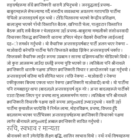
सङ्घर्षहरूमा सँधै क्रान्तिकारी धारामै उभिनुभयो । जनयुद्धलाई प्रचण्ड–
बाबुरामहरूले सेफल्याण्ड गर्दै संसदीय व्यवस्थामा अवतरण गराएपछि पार्टीमा
पेचिलो अन्तरसङ्घर्ष सुरू भयो । टाँडि चितवनमा भएको केन्द्रीय प्रशिक्षण,
बालाजुमा भएको पाँचौ विस्तारित बैठक, खरिपाटी भेला, पालुङटार विस्तारित
बैठक आदि सबै बैठक र भेलाहरूमा उहाँ प्रचण्ड–बाबुरामा मण्डलीको संसोधनवादी
विचारका विरुद्ध क्रान्तिकारी धारामा उभिएर मोहन वैद्यको वैचारिक लाईनलाई
दह«ो समर्थन गर्नुभयो । यो वैचारिक अन्तरसङ्घर्षबाट पार्टी अलग भएर नेकपा –
माओवादी बनेपछि पार्टीमा फेरि विप्लवले बखेडा झिकेर अन्तरसङ्घर्ष चर्काए ।
विप्लवको वैचारिक लाईन रूपमा उग्रबाम र सारमा दक्षिणपन्थतिर मोडिएको थियो ।
जो कुरा आजसम्म आउँदा छर्लङ्गै रूपमा पुष्टि भएको छ । त्यतिबेला पनि श्रीनाथले
क्रान्तिकारी धाराकै पक्षमा उभिएर क्रान्तिकारी विचार र आन्दोलनको रक्षा गर्नुभयो ।
अन्तरसङ्घर्ष यतिमा मात्रै सीमित भएन ।पछि नेकपा – माओवादी र नेकपा
एकीकृतका बिचमा एकता भएर नेकपा (क्रान्तिकारी माओवादी) बन्यो । यो पार्टीमा
पनि रामबहादुर थापा (बादल)ले अन्तरसङ्घर्ष सुरू गरे । अन्त्तः बादलहरूले पार्टीको
एउटा हिस्सा लिएर पुनः प्रचण्ड सामू आत्मसमर्पण गराए । त्यतिबेला पनि श्रीनाथले
क्रान्तिकारी विचारकै पक्षमा खरो रूपमा आपूmलाई उभ्याउनुभयो । यसरी उहाँ
पार्टीमा कृयाशील भएदेखि नै निर्मल लामा, मोहनविक्रम, प्रचण्ड, विप्लव हुँदै
बदलसम्म भएका पार्टीभित्रका अन्तरसङ्घर्षहरूमा क्रान्तिकारी विचारको पक्षमा
लागेर श्रीनाथले आपूmलाई अब्बल क्रान्तिकारी सावित गर्नुभयो ।
रुचि, स्वभाव र मान्यता
श्रीनाथको सानै उमेरदेखि तीक्ष्ण बुद्धि, शालिन स्वभाव थियो । नयाँ नयाँ विषयहरूमा