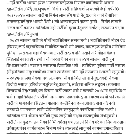
– उहाँ पार्टीमा भएका हरेक अन्तरसङ्घर्षहरूमा निरन्तर क्रान्तिकारी धारामा
दह«ोसँग उभिँदै आउनुभएको थियो । पार्टीमा क्रियाशील भएको केही वर्षपछि
२०३९÷०४० सालमा पार्टीमा निर्मल लामासँग पार्टी नेतृŒवको चर्को वैचारिक
अन्तरसङ्घर्ष सुरू भएको थियो । त्यो अन्तरसङ्घर्ष फूटमा पुग्यो । निर्मल लामाले
अलग पार्टी बनाए । त्यतिबेला उहाँ पार्टीको मुख्य नेतृŒव अर्थात्् संस्थापन पक्षमा
दह«ोसँग उभिनुभयो ।
– २०४१ सालमा पार्टीको पाँचौँ महाधिवेसन सम्पन्न भयो । महाधिवेशनले मोहन वैद्य
(किरण)लाई महासचिवमा निर्वाचित ग¥यो भने प्रचण्ड, बादलहरू केन्द्रीय समितिमा
चुनिए । त्यसबेला महाधिवेशनबाट पार्टी सदस्य पनि नरहने गरि मोहनविक्रम
सिंहलाई कारवाही ग¥यो । यो कारवाहीका कारण २०४२ सालमा पार्टी पुनः
विभाजन भयो । मशाल र मसालमा विभाजित भयो । त्यतिबेला फुटेका पार्टी मसाल
(मोहनविक्रम नेतृŒवको)मा नगएर त्यतिबेला पनि उहाँ संस्थापन मशालमै रहनुभयो ।
– २०४७ सालमा नेकपा मशाल, नेकपा चौम (निर्मल लामा नेतृŒवको), नेकपा
विद्रोही मसाल (हरिवोल गजुरेल नेतृŒवको), सर्वहारा श्रमिक सङ्गठन (रूपलाल
विस्वकर्मा नेतृŒवको)का बिचमा पार्टी एकता भयो र त्यसको २०४८मा महाधिवेशन
भयो । महाधिवेशनले पार्टीको नाम नेकपा एकताकेन्द्र नामाकरण ग¥यो भने त्यसले
पार्टीको मार्गदर्सक सिद्धान्त माक्र्सवाद–लेनिनवाद–माओवाद पास गर्दै नयाँ
जनवादी गणतन्त्रका लागि दीर्घकालिन जनयुद्धको कार्यदिसा पारित ग¥यो ।
त्यतिबेला पनि श्रीनाथ पार्टीको मुख्य लाईनको पक्षमा दृढतापूर्वक उभिनुभयो ।
पार्टीले जनयुद्धको तयारीका निम्ति वर्गसङ्घर्ष उठाउने निर्णय गरे बमोजिम गोरखामा
वर्गसङ्घर्षका कार्यक्रमहरू निर्माण गर्ने र त्यसलाई लागू गर्ने काममा इमान्दारिता र