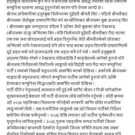
हाइस्कूले जीवनसम्म कुनै पनि राजनीतिक घटकमा आवद्ध नभएको व्यक्ति एकाएक
कम्युनिस्ट घटकमा आवद्ध हुनुपर्नाको कारण पनि रोचक लाग्दो छ ।
श्रीनाथ अधिकारीका हजुरबुबा त्रिलोचनका दुईवटी श्रीमती थिए । पहिलो श्रीमतीबाट
श्रीनाथका जेठोबुबा दण्डपाणि थिए भने कान्छीतिरबाट श्रीनाथका बुबा डालचन्द्र थिए
। श्रीनाथका बुबा जन्मनुभन्दा पहिला नै उहाँका जेठो बुबाका छोरा नेत्रप्रसाद्र
(श्रीनाथका दाजु) जन्मिएका थिए ।पछि त्रिलोचनले दुईवटी श्रीमतीबाट पैदा भएका
एक एक जना छोराहरूलाई मात्रै अङ्श दिनुपर्नेमा जेठी श्रीमतीतर्फको छोराबाट
जन्मिएको नाति नेत्रप्रसादलाई पनि छोरा सरह बराबर अङ्श दिएपछि दण्डपाणितर्फ
दुई अङ्श भयो भने डालचन्द्रतर्फ एक अङ्श मात्रै पर्न गयो । यसरी हजुबुबाले
अङ्शमा विभेद गरेको र नेत्रप्रसाद पहिलादेखि नै काङ्ग्रेसतर्फ लागेको हुनाले पनि
श्रीनाथमा यिनीहरूको विपरित्तर्फ लाग्नुपर्छ भन्ने विद्रोही भाव पैदा भएर कम्युनिस्ट
पार्टी र त्यसको विद्यार्थी सङ्गठनतर्फ आकर्षित भएको देखिन्छ । अर्कातर्फ श्रीनाथका
भाञ्जदाजी यमुनाप्रसाद न्यौपाने कम्युनिस्ट पार्टीमा लागेको हुनाले पनि उहाँकै
प्रेरणाबाट कम्युनिस्ट सिद्धान्तप्रति आकर्षित भएको देखिन्छ ।
पार्टी नीति र नेतृत्वलाई आत्मसात गर्दै दुई वर्षे जागिर जीवन र निजी पारिवारिक
सुखसयललाई बेवास्ता गर्दै पार्टी योजनामा लोग्ने स्वनिर्णय गर्नुभयो । सोही क्रममा
उहाँ २०३६ मङ्सिरबाट चितवनमा गरिरहेको सरकारी जागिर छोडेर राजनीतिमा
लाग्नु भएको थियो । जब राजनीतिमा लाग्नुभयो तब उहाँ चितवन पार्टीको निर्देशन
बमोजिम गोरखा फर्कनुभयो । २०३६ देखि लगातार उहाँ पार्टीमा पूर्णकालीन भएर
मृत्युपर्यन्त लागिरहनुभयो । २०३६ पुसमा च्याङ्लीमा सम्पन्न पार्टीको जिल्ला
अधिवेशनबाट बाचस्पती देवकोटा नेतृत्वको जिल्ला समिति सदस्य तथा जबस
मोर्चाहरू निर्माणको क्रममा अखिल नेपाल किसान सङ्घ गोरखाको अध्यक्ष पनि