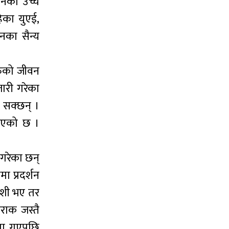
ानका उच्च
ेका युएई,
नका सैन्य
हरुको जीवन
जारी गरेका
न सक्छन् ।
 गएको छ ।
गरेका छन्
 प्रदर्शन
ुशी भए तर
राक जस्तै
ामा गएपछि