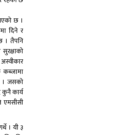
िर रहेको छ
 भएको छ ।
मा दिने र
्छ । तैपनि
 सुरक्षाको
 अस्वीकार
क कब्जामा
 छ । जसको
कुनै कार्य
ले एमसीसी
थे । यी ३