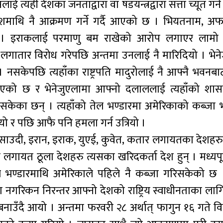
ाई त्यही देशका जनताद्वारा वा षडयन्त्रद्वारा सत्ता च्यूत गर्ने
देशमाथि नै आक्रमण गर्ने गर्दै आएको छ । भियतनाम, अफ
्यो । इराकलाई परमाणु बम राखेको आरोप लगाएर लामो
े लगातार विरोध गरेपछि अन्तमा उनलाई नै मारिदियो । भेन
 नसकेपछि त्यहाँका राष्ट्रपति मादुरोलाई नै आफ्नै भवन
ी बनाएको छ र भेनेजुएलामा आफ्नो दलाललाई त्यहाँको श
गरिसकेका छन् । त्यहाँको तेल भण्डारमा अमेरिकाको कब्जा
र पछि आफै पनि हमला गर्न उत्रियो ।
र साउदी, इरान, इराक, युएई, कुवेत, कतार लगायतका देशहरु
लगायत ठूला देशहरु त्यसका खरिदकर्ता देश हुन् । मध्यपूर
ल भण्डारमाथि अमेरिकाले पहिले नै कब्जा गरिसकेको छ
नगरिकन निरन्तर आफ्नो देशको राष्ट्रिय स्वाधीनताका लागि
 बनाउँदै आयो । अन्तमा फरवरी २८ अर्थात् फागुन १६ गते 