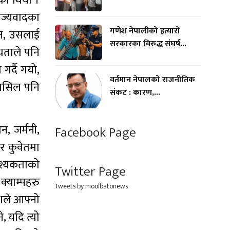
एको थियो ।
राज्यवादका
गणेश नेपालीको हत्यारो
इन, उसलाई
सरकारका विरुद्ध संघर्ष...
्यताले पनि
गर्दै गयो,
वर्तमान नेपालको राजनीतिक
 हासिल पनि
संकट : कारण,...
, जर्मनी,
Facebook Page
 र कुवेतमा
वश्यकताको
Twitter Page
क्याम्पहरु
Tweets by moolbatonews
शले आफ्नो
 यदि त्यो