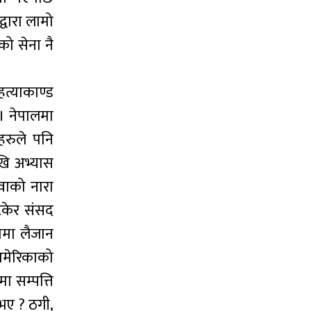
्वारा लामो
को सेना नै
्याकाण्ड
। नेपालमा
हरुले पनि
खि अभ्यास
ुवाको नारा
ेकेर संसद
ामा लैजान
अमेरिकाको
 सम्पत्ति
भए ? ठगी,