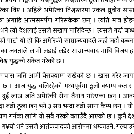
प्रथम र द्वितीय विश्वयुद्धले विश्वस्तरमै ठूलो तबाही मच्चा
ेका थिए । अहिले अमेरिका विश्वस्तरमा एकल ध्रुवीय साम्
ा अगाडि आत्मसमर्पण गरिसकेका छन् । त्यति मात्र हो
ने त्यो देशलाई उसले सखाप पारिदिन्छ । त्यसले गर्दा बाध
को पाटो यो हो कि अमेरिकी साम्राज्यवादले जहाँ जहाँ कब्जा 
 । त्यहाँका जनताले लामो लडाई लडेर साम्राज्यवाद माथि विजय
विश्व युद्धको संकेत गरेको छ ।
चास जति आर्मी बेसक्याम्प राखेको छ । खास गरेर जापान
ो छ । आज युद्ध चलिरहेको मध्यपूर्वमा ठूलो क्याम्प कतार
रिब दुई लाख जति अमेरिकी सेना तैनाथ गरिएका छन् । आ
 बढी ठूला छन् भने ३ सय भन्दा बढी साना कैम्प छन् । यी 
रण गर्नका लागि यो सबै गरेको बताउँदै आएको छ । कुनै दे
र ग¥यो भने उसले आतंकवादको आरोपमा धम्काउने, गल्याउने,