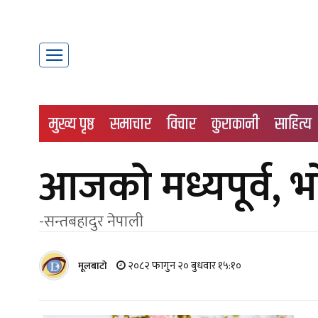
मुख्य पृष्ठ
समाचार
विचार
कुराकानी
साहित्य
आजको मध्यपूर्व, भ
-सन्तबहादुर नेपाली
२०८२ फागुन २० बुधवार १५:१०
मूलबाटाे