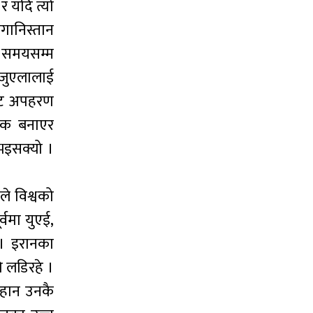
 र यदि त्यो
गानिस्तान
 समयसम्म
ेजुएलालाई
बाट अपहरण
ासक बनाएर
 भइसक्यो ।
ले विश्वको
्वमा युएई,
 । इरानका
 लडिरहे ।
विहान उनकै