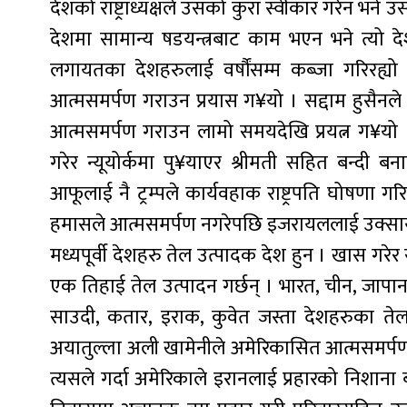
देशको राष्ट्राध्यक्षले उसको कुरा स्वीकार गरेन भने उसल
देशमा सामान्य षडयन्त्रबाट काम भएन भने त्यो 
लगायतका देशहरुलाई वर्षौंसम्म कब्जा गरिरह
आत्मसमर्पण गराउन प्रयास ग¥यो । सद्दाम हुसैनल
आत्मसमर्पण गराउन लामो समयदेखि प्रयत्न ग¥यो ।
गरेर न्यूयोर्कमा पु¥याएर श्रीमती सहित बन्द
आफूलाई नै ट्रम्पले कार्यवहाक राष्ट्रपति घोषणा 
हमासले आत्मसमर्पण नगरेपछि इजरायललाई उक्सायो 
मध्यपूर्वी देशहरु तेल उत्पादक देश हुन । खास गरे
एक तिहाई तेल उत्पादन गर्छन् । भारत, चीन, जापान 
साउदी, कतार, इराक, कुवेत जस्ता देशहरुका ते
अयातुल्ला अली खामेनीले अमेरिकासित आत्मसमर्पण 
त्यसले गर्दा अमेरिकाले इरानलाई प्रहारको निशाना