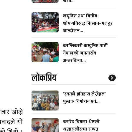
चरम...
लघुवित्त तथा वित्तीय
शोषणविरुद्ध किसान–मजदुर
आन्दोलन...
क्रान्तिकारी कम्युनिष्ट पार्टी
नेपालको जनतासँग
अन्तरक्रिया...
लाेकप्रिय
‘रगतले इतिहास लेख्नेहरू’
पुस्तक विमोचन एवं...
जार खोज्ने
ज्यवादले यो
कमरेड विमला श्रेष्ठको
श्रद्धाञ्जलीसभा सम्पन्न