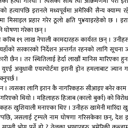
ो हत्या गरियो । त्यसका साथै त्यो आक्रमणमा परी इर
 हत्यापछि इरानले मध्यपूर्वमा अमेरिकी सैन्य क्याम्प रह
 मिसाइल प्रहार गरेर ठूलो क्षति पु¥याइरहेको छ । इरा
ने घोषणा गरेका छन् ।
षेत्रमा करिब १९ लाख नेपाली कामदारहरु कार्यरत छन् । उनी
त्यहाँको सरकारको निर्देशन अन्तर्गत रहनको लागि सूचना 
ारी छैन । तर स्थितिलाई हेर्दा लाखौं मानिस मारिएका हु
 युएई अवुधावी एयरपोर्टमा इरानी ड्रोन हमलाबाट ज्यान
्नुपर्छ ।
 । त्यसका लागि इरान कै नागरिकहरु सीआइए बनेर काम 
गरिएको थियो । महिलाहरु हिजाब (कालो बुर्का) को विरोधमा
गरिकहरु खुशियाली मनाएका थिए । उनीहरु खामेनी मारिंदा ख
एपछि, जसलाई ट्रम्पले नाम घोषणा गरिसकेका छन्, देश इ
ास्ती भोग्नु पर्ने हो ? तेलका भण्डारहरु अमेरिकी कब्ज