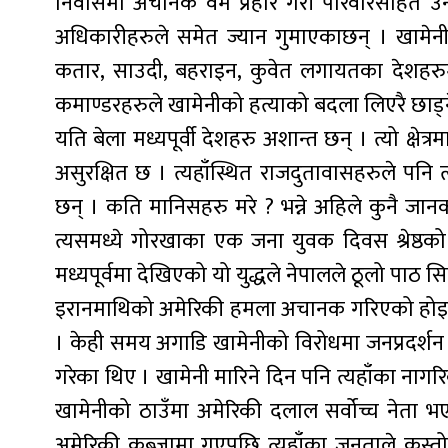
निवासमा अचानक वम प्रहार गरी परिवारसहित उनक
अधिकारीहरुले समेत ज्यान गुमाएकाछन् । खामेनीको
कतार, साउदी, बहराइन, कुवेत लगायतका देशहरुमा
कमाण्डरहरुले खामेनीको हत्याको बदला लिएरै छाड्
यति बेला मध्यपूर्वी देशहरु अशान्त छन् । त्यो क्
असुरक्षित छ । त्यहाँस्थित राजदुतावासहरुले पनि 
छन् । कति मानिसहरु मरे ? भन्ने अहिले कुनै जानक
त्यसमध्ये गोरखाका एक जना युवक दिवस श्रेष्ठको
मध्यपूर्वमा देखिएको यो युद्धले नेपालले ठूलो पाठ सिक
इरानमाथिको अमेरिकी हमला अचानक गरिएको होइन
। केही समय अगाडि खामेनीको विरोधमा जनप्रदर्शन 
गरेका थिए । खामेनी मारिने दिन पनि त्यहाँका ना
खामेनीको ठाउँमा अमेरिकी दलाल सर्वोच्च नेता भ
अमेरिकी कब्जामा गएपछि त्यहाँका जनताले कस्तो स