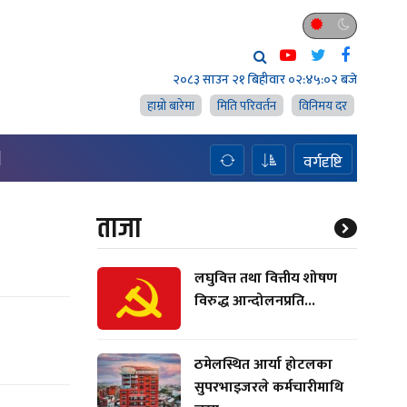
२०८३ साउन २१ बिहीवार
०२:४५:०३ बजे
हाम्राे बारेमा
मिति परिवर्तन
विनिमय दर
H
वर्गदृष्टि
ताजा
लघुवित्त तथा वित्तीय शोषण
विरुद्ध आन्दोलनप्रति...
ठमेलस्थित आर्या होटलका
सुपरभाइजरले कर्मचारीमाथि