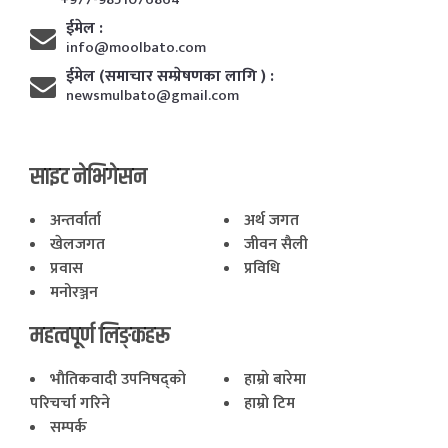
ईमेल :
info@moolbato.com
ईमेल (समाचार सम्प्रेषणका लागि ) :
newsmulbato@gmail.com
साइट नेभिगेसन
अन्तर्वार्ता
अर्थ जगत
खेलजगत
जीवन सैली
प्रवास
प्रविधि
मनोरञ्जन
महत्वपूर्ण लिङ्कहरू
भाैतिकवादी उपनिषद्काे
हाम्राे बारेमा
परिचर्चा गरिने
हाम्राे टिम
सम्पर्क