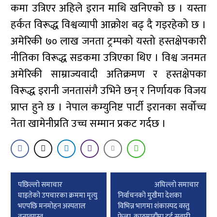
कमा उत्रिएर अहिले इरान माथि खनिएको छ । यस्ता
हर्कत विरूद्ध विश्वव्यापी आक्रोश बढ् दै गइरहेको छ ।
अमेरिकी ७० लाख जनता ट्रम्पको यस्तो हस्तक्षेपकारी
नीतिका विरूद्ध सडकमा उत्रिएका थिए । विश्व जनमत
अमेरिकी साम्राज्यवादी अतिक्रमण र हस्तक्षेपका
विरूद्ध इरानी जनतासंगै उभिने छन् र निर्णायक विजय
प्राप्त हुने छ । नेपाल कम्युनिष्ट पार्टी इरानका सर्वोच्च
नेता खामेनीप्रति उच्च सम्मान प्रकट गर्दछ ।
Post
पछिल्लाे समाचार
अघिल्लाे समाचार
navigation
घाइतेको उपचारका क्रममा मृत्यु
निर्वाचनको मुखैमा देशका
भएपछि मनमोहन अस्पताल
विभिन्न भागमा शंकास्पद वस्तु
तनावग्रस्त
फेला, काठमाडौंमा दुई सवारी