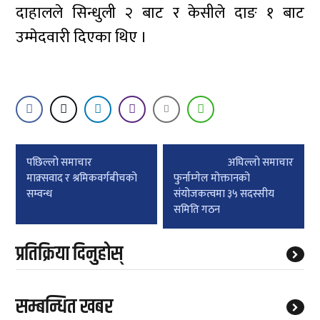
दाहालले सिन्धुली २ बाट र केसीले दाङ १ बाट
उम्मेदवारी दिएका थिए ।
Post
पछिल्लाे समाचार
अघिल्लाे समाचार
navigation
माक्र्सवाद र श्रमिकवर्गबीचको
फुर्नाम्गेल मोक्तानको
सम्वन्ध
संयोजकत्वमा ३५ सदस्सीय
समिति गठन
प्रतिक्रिया दिनुहोस्
सम्बन्धित खबर