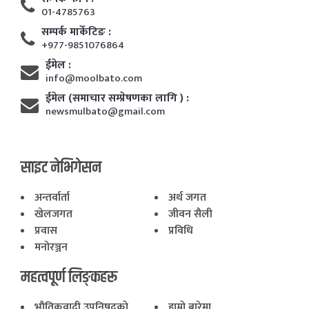
01-4785763
सम्पर्क मार्केटिङ :
+977-9851076864
ईमेल :
info@moolbato.com
ईमेल (समाचार सम्प्रेषणका लागि ) :
newsmulbato@gmail.com
साइट नेभिगेसन
अन्तर्वार्ता
अर्थ जगत
खेलजगत
जीवन सैली
प्रवास
प्रविधि
मनोरञ्जन
महत्वपूर्ण लिङ्कहरू
भाैतिकवादी उपनिषद्काे
हाम्राे बारेमा