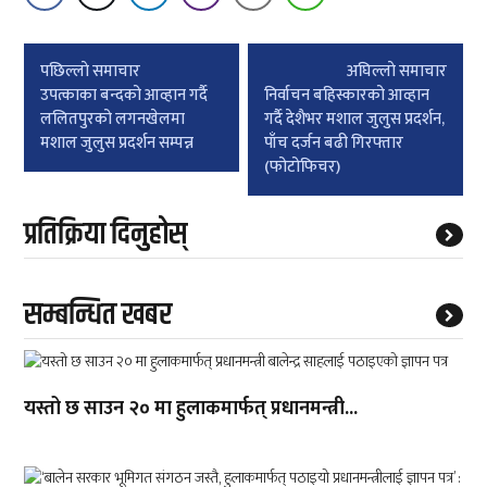
Post
पछिल्लाे समाचार
अघिल्लाे समाचार
navigation
उपत्काका बन्दको आव्हान गर्दै
निर्वाचन बहिस्कारको आव्हान
ललितपुरको लगनखेलमा
गर्दै देशैभर मशाल जुलुस प्रदर्शन,
मशाल जुलुस प्रदर्शन सम्पन्न
पाँच दर्जन बढी गिरफ्तार
(फोटोफिचर)
प्रतिक्रिया दिनुहोस्
सम्बन्धित खबर
यस्तो छ साउन २० मा हुलाकमार्फत् प्रधानमन्त्री...