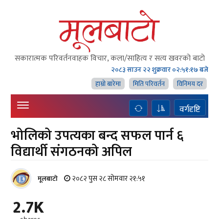
सकारात्मक परिवर्तनवाहक विचार, कला/साहित्य र सत्य खवरको बाटाे
२०८३ साउन २२ शुक्रवार
०२:५१:१७ बजे
हाम्राे बारेमा
मिति परिवर्तन
विनिमय दर
वर्गदृष्टि
भोलिको उपत्यका बन्द सफल पार्न ६
विद्यार्थी संगठनको अपिल
२०८२ पुस २८ सोमवार २१:५१
मूलबाटाे
2.7K