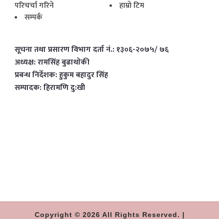
परिचर्चा गरिने
हाम्राे टिम
सम्पर्क
सूचना तथा प्रसारण विभाग दर्ता नं.: १३०६-२०७५/ ७६
अध्यक्ष: रामसिंह बुढाथाेकी
प्रबन्ध निर्देशक: हुकुम बहादुर सिंह
सम्पादक: हिरामणि दु:खी
Copyright © 2026 All Rights Reserved. |