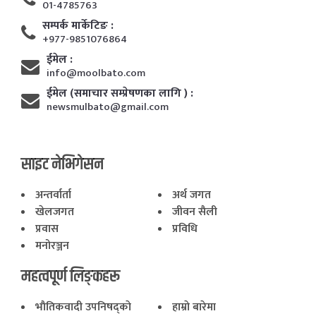
01-4785763
सम्पर्क मार्केटिङ :
+977-9851076864
ईमेल :
info@moolbato.com
ईमेल (समाचार सम्प्रेषणका लागि ) :
newsmulbato@gmail.com
साइट नेभिगेसन
अन्तर्वार्ता
अर्थ जगत
खेलजगत
जीवन सैली
प्रवास
प्रविधि
मनोरञ्जन
महत्वपूर्ण लिङ्कहरू
भाैतिकवादी उपनिषद्काे
हाम्राे बारेमा