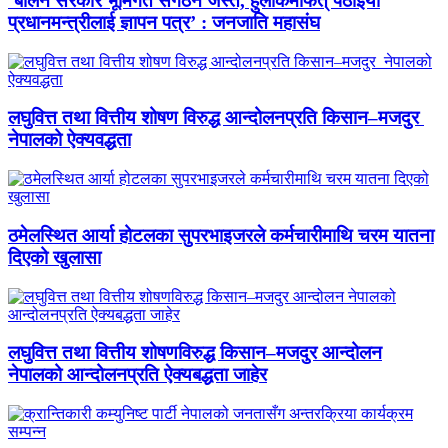
‘बालेन सरकार भूमिगत संगठन जस्तै, हुलाकमार्फत् पठाइयो
प्रधानमन्त्रीलाई ज्ञापन पत्र’ : जनजाति महासंघ
लघुवित्त तथा वित्तीय शोषण विरुद्ध आन्दोलनप्रति किसान–मजदुर
नेपालको ऐक्यवद्धता
ठमेलस्थित आर्या होटलका सुपरभाइजरले कर्मचारीमाथि चरम यातना
दिएको खुलासा
लघुवित्त तथा वित्तीय शोषणविरुद्ध किसान–मजदुर आन्दोलन
नेपालको आन्दोलनप्रति ऐक्यबद्धता जाहेर