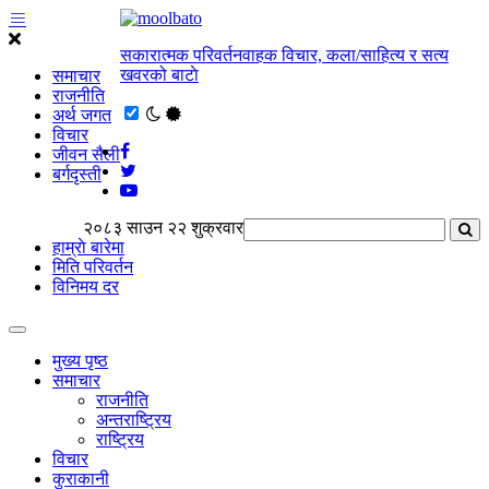
सकारात्मक परिवर्तनवाहक विचार, कला/साहित्य र सत्य
खवरको बाटाे
समाचार
राजनीति
अर्थ जगत
विचार
जीवन सैली
बर्गदृस्ती
२०८३ साउन २२ शुक्रवार
हाम्राे बारेमा
मिति परिवर्तन
विनिमय दर
मुख्य पृष्ठ
समाचार
राजनीति
अन्तराष्ट्रिय
राष्ट्रिय
विचार
कुराकानी