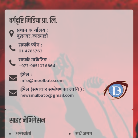
वर्गदृष्टि मिडिया प्रा. लि.
प्रधान कार्यालय :
बुद्धनगर, काठमाडाैं
सम्पर्क फाेन :
01-4785763
सम्पर्क मार्केटिङ :
+977-9851076864
ईमेल :
info@moolbato.com
ईमेल (समाचार सम्प्रेषणका लागि ) :
newsmulbato@gmail.com
साइट नेभिगेसन
अन्तर्वार्ता
अर्थ जगत