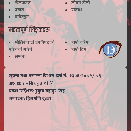
खेलजगत
जीवन सैली
प्रवास
प्रविधि
मनोरञ्जन
महत्वपूर्ण लिङ्कहरू
भाैतिकवादी उपनिषद्काे
हाम्राे बारेमा
परिचर्चा गरिने
हाम्राे टिम
सम्पर्क
सूचना तथा प्रसारण विभाग दर्ता नं.: १३०६-२०७५/ ७६
अध्यक्ष: रामसिंह बुढाथाेकी
प्रबन्ध निर्देशक: हुकुम बहादुर सिंह
सम्पादक: हिरामणि दु:खी