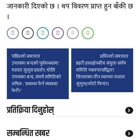
जानकारी दिएको छ । थप विवरण प्राप्त हुन बाँकी छ
।
Post
पछिल्लाे समाचार
अघिल्लाे समाचार
navigation
उपत्यका बन्दको पूर्वसन्ध्यामा
प्रहरी हस्तक्षेपबीच संयुक्त संर्घष
मशाल जुलुस प्रदर्शन, भोलि
समिति नवलपरासीद्वारा
उपत्यका बन्द, संघर्ष समितिको
जिल्लाका तीन स्थानमा मशाल
अपिल : ‘अवस्था फेर्न व्यवस्था
जुलुस(फोटो फिचर)
फेरौं !’
प्रतिक्रिया दिनुहोस्
सम्बन्धित खबर