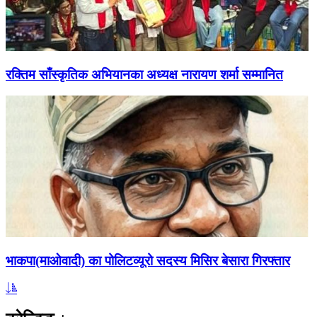
रक्तिम साँस्कृतिक अभियानका अध्यक्ष नारायण शर्मा सम्मानित
भाकपा(माओवादी) का पोलिटव्यूरो सदस्य मिसिर बेसारा गिरफ्तार