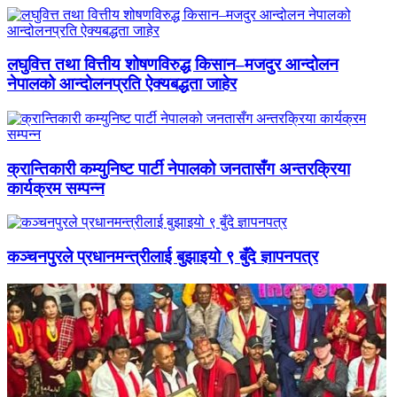
लघुवित्त तथा वित्तीय शोषणविरुद्ध किसान–मजदुर आन्दोलन
नेपालको आन्दोलनप्रति ऐक्यबद्धता जाहेर
क्रान्तिकारी कम्युनिष्ट पार्टी नेपालको जनतासँग अन्तरक्रिया
कार्यक्रम सम्पन्न
कञ्चनपुरले प्रधानमन्त्रीलाई बुझाइयो ९ बुँदे ज्ञापनपत्र