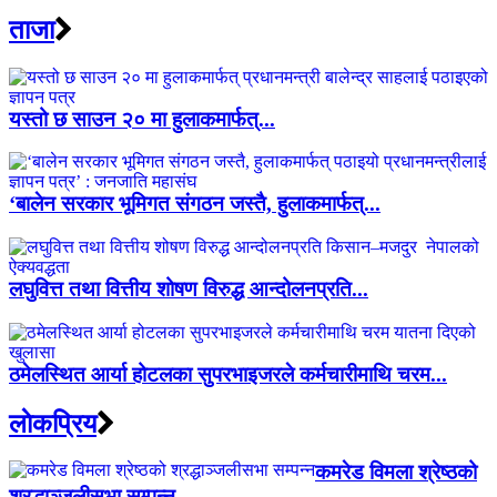
ताजा
यस्तो छ साउन २० मा हुलाकमार्फत्...
‘बालेन सरकार भूमिगत संगठन जस्तै, हुलाकमार्फत्...
लघुवित्त तथा वित्तीय शोषण विरुद्ध आन्दोलनप्रति...
ठमेलस्थित आर्या होटलका सुपरभाइजरले कर्मचारीमाथि चरम...
लाेकप्रिय
कमरेड विमला श्रेष्ठको
श्रद्धाञ्जलीसभा सम्पन्न