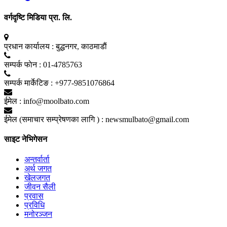
वर्गदृष्टि मिडिया प्रा. लि.
प्रधान कार्यालय :
बुद्धनगर, काठमाडाैं
सम्पर्क फाेन :
01-4785763
सम्पर्क मार्केटिङ :
+977-9851076864
ईमेल :
info@moolbato.com
ईमेल (समाचार सम्प्रेषणका लागि ) :
newsmulbato@gmail.com
साइट नेभिगेसन
अन्तर्वार्ता
अर्थ जगत
खेलजगत
जीवन सैली
प्रवास
प्रविधि
मनोरञ्जन