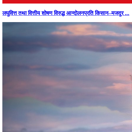
लघुवित्त तथा वित्तीय शोषण विरुद्ध आन्दोलनप्रति किसान–मजदुर ...