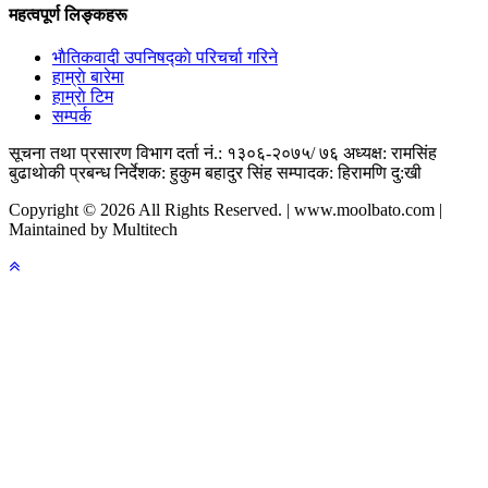
महत्वपूर्ण लिङ्कहरू
भाैतिकवादी उपनिषद्काे परिचर्चा गरिने
हाम्राे बारेमा
हाम्राे टिम
सम्पर्क
सूचना तथा प्रसारण विभाग दर्ता नं.: १३०६-२०७५/ ७६
अध्यक्ष: रामसिंह
बुढाथाेकी
प्रबन्ध निर्देशक: हुकुम बहादुर सिंह
सम्पादक: हिरामणि दु:खी
Copyright © 2026 All Rights Reserved. | www.moolbato.com |
Maintained by Multitech