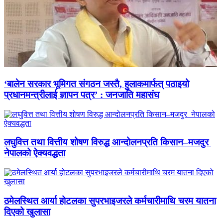
‘बालेन सरकार भूमिगत संगठन जस्तै, हुलाकमार्फत् पठाइयो
प्रधानमन्त्रीलाई ज्ञापन पत्र’ : जनजाति महासंघ
लघुवित्त तथा वित्तीय शोषण विरुद्ध आन्दोलनप्रति किसान–मजदुर
नेपालको ऐक्यवद्धता
ठमेलस्थित आर्या होटलका सुपरभाइजरले कर्मचारीमाथि चरम यातना
दिएको खुलासा