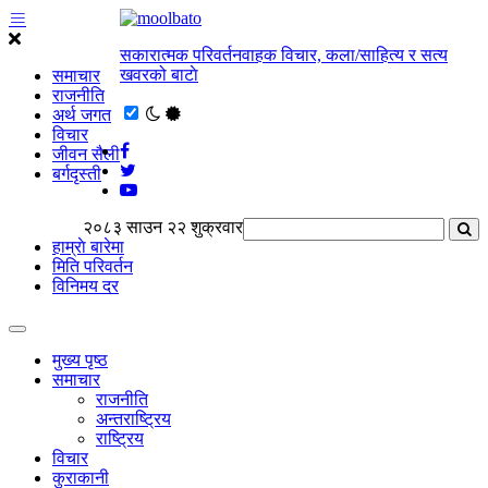
सकारात्मक परिवर्तनवाहक विचार, कला/साहित्य र सत्य
खवरको बाटाे
समाचार
राजनीति
अर्थ जगत
विचार
जीवन सैली
बर्गदृस्ती
२०८३ साउन २२ शुक्रवार
हाम्राे बारेमा
मिति परिवर्तन
विनिमय दर
मुख्य पृष्ठ
समाचार
राजनीति
अन्तराष्ट्रिय
राष्ट्रिय
विचार
कुराकानी