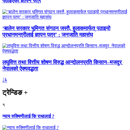
पठाइएको ज्ञापन पत्र
‘बालेन सरकार भूमिगत संगठन जस्तै, हुलाकमार्फत् पठाइयो
प्रधानमन्त्रीलाई ज्ञापन पत्र’ : जनजाति महासंघ
लघुवित्त तथा वित्तीय शोषण विरुद्ध आन्दोलनप्रति किसान–मजदुर
नेपालको ऐक्यवद्धता
ट्रेन्डिङ
+
१
न्याय रुक्मिणीलाई कि राधालाई ?