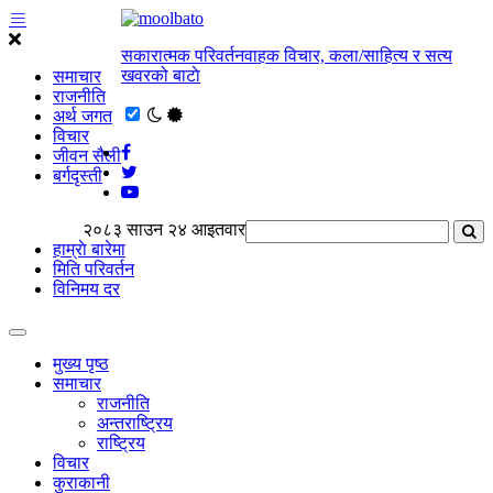
सकारात्मक परिवर्तनवाहक विचार, कला/साहित्य र सत्य
खवरको बाटाे
समाचार
राजनीति
अर्थ जगत
विचार
जीवन सैली
बर्गदृस्ती
२०८३ साउन २४ आइतवार
हाम्राे बारेमा
मिति परिवर्तन
विनिमय दर
मुख्य पृष्ठ
समाचार
राजनीति
अन्तराष्ट्रिय
राष्ट्रिय
विचार
कुराकानी