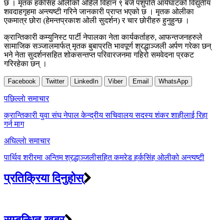
छ । मृतक हर्कसिंह ओलीको अहिले विहान ९ बजे पशुपति आर्यघाटको विद्युतीय
शवदाहगृहमा अन्त्यष्टी गरिने जानकारी प्राप्त भएको छ । मृतक ओलीका
एकमात्र छोरा (हेमन्तप्रकाश ओली सुदर्शन) र चार छोरीहरु हुनुहुन्छ ।
क्रान्तिकारी कम्युनिस्ट पार्टी नेपालका नेता कार्यकर्ताहरु, आफन्तजनहरुले
सामाजिक सञ्जालमार्फत् मृतक बुबाप्रति भावपूर्ण श्रद्धाञ्जली अर्पण गरेका छन्
भने नेता सुदर्शनसहित शोकसन्तप्त परिवारजनमा गहिरो समवेदना प्रकट
गरिरहेका छन् ।
Facebook
Twitter
LinkedIn
Viber
Email
WhatsApp
Post
पछिल्लाे समाचार
navigation
क्रान्तिकारी युवा संघ नेपाल केन्द्रीय सचिवालय सदस्य शंकर शाहीलाई रिहा
गर्न माग
अघिल्लाे समाचार
पार्थिव शरीरमा अन्तिम श्रद्धाञ्जलीसहित कमरेड हर्कसिंह ओलीको अन्त्यष्टी
प्रतिक्रिया दिनुहोस्
सम्बन्धित खबर