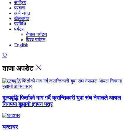
साहित्य
प्रवास
अर्थ जगत
खेलजगत
प्रविधि
पर्यटन
नेपाल पर्यटन
विश्व पर्यटन
English
ताजा अपडेट
मूल्यवृद्धि फिर्ताको माग गर्दै क्रान्तिकारी युवा संघ नेपालले आयल
निगममा बुझायो ज्ञापन पत्र
घण्टाघर