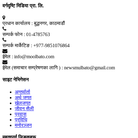
वर्गदृष्टि मिडिया प्रा. लि.
प्रधान कार्यालय :
बुद्धनगर, काठमाडाैं
सम्पर्क फाेन :
01-4785763
सम्पर्क मार्केटिङ :
+977-9851076864
ईमेल :
info@moolbato.com
ईमेल (समाचार सम्प्रेषणका लागि ) :
newsmulbato@gmail.com
साइट नेभिगेसन
अन्तर्वार्ता
अर्थ जगत
खेलजगत
जीवन सैली
प्रवास
प्रविधि
मनोरञ्जन
महत्वपूर्ण लिङ्कहरू