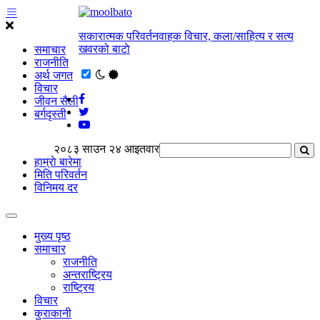
सकारात्मक परिवर्तनवाहक विचार, कला/साहित्य र सत्य
खवरको बाटाे
समाचार
राजनीति
अर्थ जगत
विचार
जीवन सैली
बर्गदृस्ती
२०८३ साउन २४ आइतवार
हाम्राे बारेमा
मिति परिवर्तन
विनिमय दर
मुख्य पृष्ठ
समाचार
राजनीति
अन्तराष्ट्रिय
राष्ट्रिय
विचार
कुराकानी