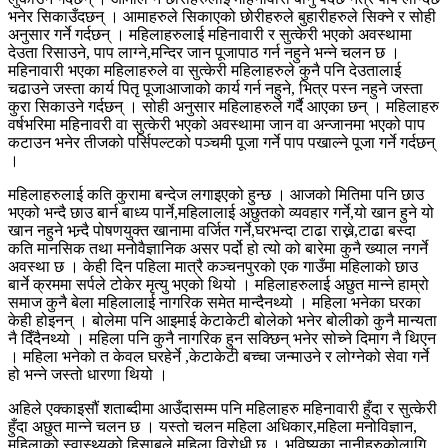
भनेर सिकाउँदछन् । आमाहरुले सिकाएको छोरीहरुले बुहारीहरुले सिक्ने र सोही
अनुसार गर्ने गर्दछन् । महिलाहरुलाई महिनावारी र सुत्केरी भएको अवस्थामा
देउता रिसाउने, पाप लाग्ने,मन्दिर जान पूजापाठ गर्न नहुने भन्ने चलन छ ।
महिनावारी भएका महिलाहरुले वा सुत्केरी महिलाहरुले कुनै पनि देउतालाई
चढाउने जस्ता कार्य पितृ पूजाआजाको कार्य गर्न नहुने, भित्र पस्न नहुने जस्ता
कुरा सिकाउने गर्दछन् । सोही अनुसार महिलाहरुले गर्दै आएका छन् । महिलाहरु
वर्षभरिमा महिनावरी वा सुत्केरी भएको अवस्थामा जान वा अन्जानमा भएको पाप
कटाउन भनेर तीजको पर्सिपल्टको पञ्चमी पूजा गर्ने पाप पखाल्ने पूजा गर्ने गर्दछन्
।
महिलाहरुलाई कति कुरामा बन्देज लगाइएको हुन्छ । आजको मितिमा पनि छाउ
भएको भन्दै छाउ बार्न बाध्य पार्ने,महिलालाई अछुतको व्यवहार गर्ने,यो खान हुने यो
खान नहुने भन्र्दै पोषणयुक्त खानामा वर्जित गर्ने,घरभन्दा टाढा राख्ने,टाढा बस्दा
कति मानसिक तथा मनोवैज्ञानिक असर पर्दो हो त्यो को बारेमा कुनै ख्याल नगर्ने
अवस्था छ । केही दिन पहिला मात्रै कञ्चनपुरको एक गाउँमा महिलाको छाउ
बार्ने क्रममा सर्पले टोकेर मृत्यु भएको थियो । महिलाहरुलाई अछुत मान्ने हाम्रो
समाज कुनै बेला महिलालाई नागरिक समेत मान्दैनथ्यो । महिला भनेका घरका
केही होइनन् । बोलेमा पनि आइमाई केटाकेटी बोलेको भनेर बोलीको कुनै मान्यता
नै दिँदैनथ्यो । महिला पनि कुनै नागरिक हुन सक्छिन् भनेर सोच्ने दिमाग नै थिएन
। महिला भनेको त केवल घरहेर्ने ,केटाकेटी बच्चा जन्माउने र लोग्नेको सेवा गर्ने
हो भन्ने जस्तो धारणा थियो ।
अहिले एक्काइसौं शताब्दीमा आउँदासम्म पनि महिलाहरु महिनावारी हुँदा र सुत्केरी
हुँदा अछुत मान्ने चलन छ । यस्तो चलन महिला अधिकार,महिला मनोविज्ञान,
महिलाको स्वास्थ्यको हिसाबले महिला विरोधी छ । भविष्यका नानीहरुकोलागि