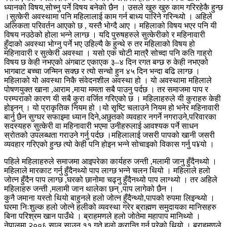
ध्यानको विषय,सोच्नु पर्ने विषय बनेको छैन । उसले खुरु खुरु काम गरिरहेकै हुन्छ
।सुत्केरी अवस्थामा पनि महिलालाई काम गर्न बाध्य पारिने गरिन्थ्यो । अहिले
अलिकता परिवर्तन आएको छ , यस्तै भोग्दै आए । महिलाको विषय भएर पनि यी
विषय नउठेको होला भन्ने लाग्छ । यदि पुरुषहरुले सुत्केरीको र महिनावारी
हुँदाको अवस्था भोग्नु पर्ने भए उहिल्यै के हुन्थे रु तर महिलाको विषय हो
महिनावारी र सुत्केरी अवस्था । यसो एक चोटी मात्रै सोच्दा पनि कति गाह्रो
विषय छ केही नभएको अंगबाट एकाएक ३–४ दिन रगत बग्छ रु केही नभएको
भागबाट बच्चा जन्मिन सक्छ र त्यो सन्चो हुन ४५ दिन भन्दा बढि लाग्छ ।
महिलाको यो अवस्था निकै संवेदनशील अवस्था हो । यो अवस्थामा महिलाले
पोषणयुक्त खाना ,आराम ,माया ममता सबै पाउनु पर्दछ । तर समाजमा पाप र
परम्पराको कारण यी सबै कुरा वर्जित गरिएको छ । महिलाहरुले यी कुराहरु केही
होइनन् । यो प्राकृतिक नियम हो ।यो सृष्टि चलाउने नियम हो भनेर महिनावारी
बार्नु छैन सुग्घर सफाइमा ध्यान दिने,अछुतको व्यवहार नगर्ने नगराउने,परिवारका
सदस्यहरु सुत्केरी वा महिनावारी भएमा उनीहरुलाई आवश्यक पर्ने साधन
स्रोतको उपलब्धता गराउने गर्नु पर्दछ ।महिलालाई जसरी पापको खानी जसरी
व्यवहार गरिएको हुन्छ त्यो केही पनि होइन भन्ने सोचाइको विकास गर्नु प¥यो ।
पहिले महिलाहरुले समाजमा आइपरेका कार्यहरु जन्ती ,मलामी जानु हुँदैनथ्यो ।
महिलाले मारकाट गर्नु हुँदैनथ्यो पाप लाग्छ भन्ने चलन थियो । महिलाले हलो
जोत्न हुँदैन पाप लाग्छ ,घरको छानोमा चढ्नु हुँदैनथ्यो पाप लाग्थ्यो । तर अहिले
महिलाहरु जन्ती ,मलामी जान थालेका छन् ,पाप लागेको छैन ।
कुनै जमाना यस्तो थियो बाहुनले हलो जोत्न हुँदैन्थ्यो,पापको रुपमा लिइन्थ्यो ।
घरमा निःशुल्क हलो जोत्ने हलीको व्यवस्था गरेर ब्राह्मण समुदायका मानिसहरु
बिना परिश्रम खान पाउँथे । ब्राहमणले हलो जोतेमा महापाप मानिथ्यो ।
नेपालमा २००६ साल साउन ११ गते हलो क्रान्ति गर्नु परेको थियो । ब्राहमणले