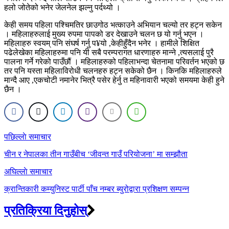
हलो जोतेको भनेर जेलनेल झल्नु पर्दथ्यो ।
केही समय पहिला पश्चिमतिर छाउगोठ भत्काउने अभियान चल्यो तर हट्न सकेन
। महिलाहरुलाई मुख्य रुपमा पापको डर देखाउने चलन छ यो गर्नु भएन ।
महिलाहरु स्वयम् पनि संघर्ष गर्नु प¥यो ,केहीहुँदैन भनेर । हामीले शिक्षित
पढेलेखेका महिलाहरुमा पनि यी सबै परम्परागत धारणाहरु मान्ने ,त्यसलाई पुरै
पालना गर्ने गरेको पाउँछौं । महिलाहरुको पहिलाभन्दा चेतनामा परिवर्तन भएको छ
तर पनि यस्ता महिलाविरोधी चलनहरु हट्न सकेको छैन । किनकि महिलाहरुले
मान्दै आए ,एकचोटी नमानेर भित्रै पसेर हेर्नु त महिनावारी भएको समयमा केही हुने
छैन ।
Post
पछिल्लाे समाचार
navigation
चीन र नेपालका तीन गाउँबीच ‘जीवन्त गाउँ परियोजना’ मा सम्झौता
अघिल्लाे समाचार
क्रान्तिकारी कम्युनिस्ट पार्टी पाँच नम्बर ब्युरोद्वारा प्रशिक्षण सम्पन्न
प्रतिक्रिया दिनुहोस्