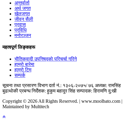
अन्तर्वार्ता
अर्थ जगत
खेलजगत
जीवन सैली
प्रवास
प्रविधि
मनोरञ्जन
महत्वपूर्ण लिङ्कहरू
भाैतिकवादी उपनिषद्काे परिचर्चा गरिने
हाम्राे बारेमा
हाम्राे टिम
सम्पर्क
सूचना तथा प्रसारण विभाग दर्ता नं.: १३०६-२०७५/ ७६
अध्यक्ष: रामसिंह
बुढाथाेकी
प्रबन्ध निर्देशक: हुकुम बहादुर सिंह
सम्पादक: हिरामणि दु:खी
Copyright © 2026 All Rights Reserved. | www.moolbato.com |
Maintained by Multitech