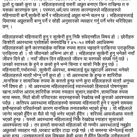
ठूलो दुःखको कुरा छ । महिलाहरुलाई यसरी अछुत बनाएर किन राखिन्छ त रु
यसका कारणहरु छन् । परम्परा,धर्म,पाप जस्ता कारणहरुले महिलाहरुले
महिनावारी बार्ने,सुत्केरी बार्ने र महिलालाई अछुत मान्ने चलन छ । महिलाहरुलाई
दिमागमा अछुतसरी बन्नु पर्ने र सोही अनुसारको व्यवहार गर्नु पर्ने भनेर भरिदिएका
छन् ।
महिलाहरुको महिनावारी हुनु र सुत्केरी हुनु निकै संवेदनशील विषय हो । छोरीहरु
किशोरी अवस्थामा प्रवेशको समयदेखि र ४५–५० वर्षको अवधिसम्म
महिलाहरुको कुनै कारणबाहेक मासिक रुपमा श्राव भइरहने प्रक्रिया प्राकृतिक
प्रक्रिया हो । यो जीवनको अभिन्न अंग हो । महिलाहरु सुत्केरी हुनु भनेको नयाँ
जीवन दिने हो । नयाँ जीवन दिन महिलाले जीवन या मरणको संघर्ष गर्नु पर्छ ।
उनको स्वास्थ्य के हुने रु कसो हुने भन्ने चिन्ता र चासो निकै हुनु पर्छ ।
महिनावारी,गर्भावस्था ,सुत्केरी अवस्था, बच्चालाई दूध खुवाउने अवस्था भनेको
महिलाहरुले मात्रै भोग्नु पर्ने कुरा हो । यो अवस्थामा के हुन्छ रु शारिरीक
,मानसिक र सामाजिक रुपमा के कस्तो हुन्छ भन्ने कुरा महिलाहरुले मात्रै अनुभव
गर्ने विषय हो । यो अवस्थामा महिलाहरुलाई स्वास्थ्यको हिसावले पोषणयुक्त
खाना,पर्याप्त आराम,शारिरीक रुपमा स्याहार सुसार,सहयोग ,सामाजिक रुपमा
माया ममता, मिठो बोली परिवारका सदस्यहरुको रेखदेख सबै कुराको आवश्यकता
पर्दछ । कतिपय अवस्थामा महिलाहरुमो समयमा महिनावारी हुने र सुक्ने समयमा
हर्मोनहरुको परिवर्तनको कारण मानसिक तनावसमेत भएको हुन्छ । यो महिलाले
जानेर भएको हुँदैन वा मैले यो गर्छु भनेर भएको हुँदैन । शरिरमा आफसेआफ यस्तो
भएको हुन्छ । यस्तो अवस्थामा महिलालाई निकै रेखदेख स्याहार सुसारको
आवश्यकता पर्छ । तर हाम्रो समाजले महिलाको यो गम्भीर अवस्थालाई नबुझेर
अछुतको व्यवहार गर्छ ,घरबाट बाहिर टाढा राख्ने गर्छ ।यो समस्या भोग्नेलाई मात्रै
थाहा हुन्छ ।पुरुषहरुलाई यस विषयमा केही थाहा नै हुँदैन किनकि उनीहरुलाई