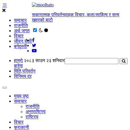
सकारात्मक परिवर्तनवाहक विचार, कला/साहित्य र सत्य
खवरको बाटाे
समाचार
राजनीति
अर्थ जगत
विचार
जीवन सैली
बर्गदृस्ती
हाम्राे
२०८३ साउन २३ शनिवार
बारेमा
मिति परिवर्तन
विनिमय दर
मुख्य पृष्ठ
समाचार
राजनीति
अन्तराष्ट्रिय
राष्ट्रिय
विचार
कुराकानी