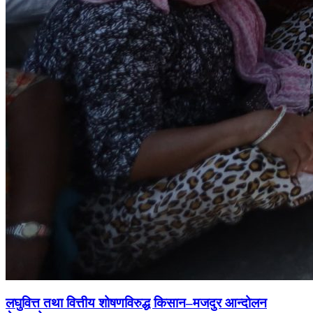
लघुवित्त तथा वित्तीय शोषणविरुद्ध किसान–मजदुर आन्दोलन