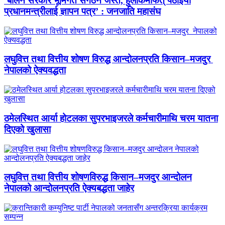
‘बालेन सरकार भूमिगत संगठन जस्तै, हुलाकमार्फत् पठाइयो
प्रधानमन्त्रीलाई ज्ञापन पत्र’ : जनजाति महासंघ
लघुवित्त तथा वित्तीय शोषण विरुद्ध आन्दोलनप्रति किसान–मजदुर
नेपालको ऐक्यवद्धता
ठमेलस्थित आर्या होटलका सुपरभाइजरले कर्मचारीमाथि चरम यातना
दिएको खुलासा
लघुवित्त तथा वित्तीय शोषणविरुद्ध किसान–मजदुर आन्दोलन
नेपालको आन्दोलनप्रति ऐक्यबद्धता जाहेर