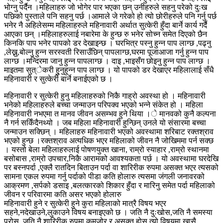
भोग्नु पर्दैन ।महिलाहरु जो भोगेर पार भएका छन् उनीहरुले सहनु परेको दुःख
पछिको पुस्ताले पनि सहनु पर्छ ।आमाले जे गरेको हो त्यो छोरीहरुले पनि गर्नु पर्छ
भनेर नै अहिलेसम्म महिलाहरुले महिनावारी अर्थात सुत्केरी हुँदा बार्ने कार्य गर्दै
आएका छन् ।महिलाहरुलाई नबारेमा के हुन्छ रु भनेर सोच्न समेत दिएको छैन
किनकि पाप भनेर पापको डर देखाइन्छ । घरभित्र पस्नु हुन्न पाप लाग्छ ,पढ्नु
,लेख्नु,बोल्नु हुन्न सरस्वती रिसाउँछिन् पापलाग्छ,घरमा पूजाआजा गर्नु हुन्न पाप
लाग्छ ।मन्दिरमा जानु हुन्न पापलाग्छ । दाइ ,भाइसँग छोइनु हुन्न पाप लाग्छ ।
माइतमा सुत्ेकरी हुुनुहुन्न पाप लाग्छ । यो पापको डर देखाएर महिलालाई सँधै
महिनावारी र सुत्केरी बार्ने बनाईएको छ ।
महिनावारी र सुत्केरी हुनु महिलाहरुको निकै गाह्रो अवस्था हो । महिनावारी
भनेको महिलाहरुले बच्चा जन्माउन परिपक्व भएको भन्ने संकेत हो । महिला
महिनावारी नभएमा त मानव जीवन असम्भव हुने थिया ।े मानवको कुनै कल्पना
नै गर्न सकिँदैनथ्यो । जब महिला महिनावारी हुन्छिन् उनले यो संसारमा बच्चा
जन्माउन सक्छिन् । महिलाहरु महिनावारी भएको अवस्थामा शरिबाट रक्तश्राव
भएको हुन्छ ।रक्तश्राव अत्यधिक भएर महिलाको जीवन नै जोखिममा पर्न सक्छ
। यस्तो बेला महिलाहरुलाई पोषणयुक्त खाना, राम्रो स्याहार ,राम्रो स्थानमा
बसोबास ,राम्रो उपचार,निकै आरामको आवश्यकता पर्छ । यो अवस्थामा घरदेखि
पर बस्नपर्दा ,एक्लै रातदिन बिताउन पर्दा वा शारिरीक रुपमा असक्त भएर त्यसको
सामना एकल रुपमा गर्नु पर्दाको पीडा कति होलारु त्यसमा जंगली जनावरको
आक्रमण ,सर्पको डसाइ ,बलत्कारको शिकार हुँदा र मारिनु समेत पर्दा महिलाको
जीवन र परिवारमा कति असर भएको होलारु
महिनावारी हुने र सुत्केरी हुने कुरा महिलाको मात्रै विषय भएर
सहने,नदेखाउने,लुकाउने विषय बनाइएको छ । जति नै दुःखोस,जति नै समस्या
परोस ,जति नै शारिरीक रुपमा कमजोर र असक्त होस त्यो विषयमा खासै