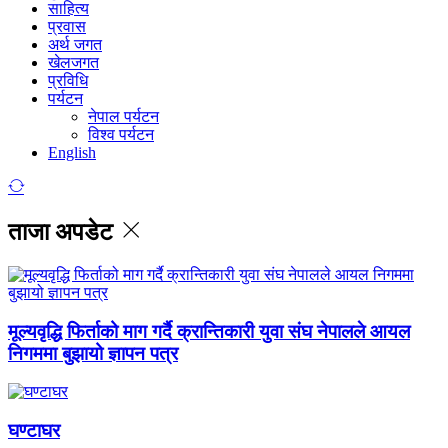
साहित्य
प्रवास
अर्थ जगत
खेलजगत
प्रविधि
पर्यटन
नेपाल पर्यटन
विश्व पर्यटन
English
ताजा अपडेट
मूल्यवृद्धि फिर्ताको माग गर्दै क्रान्तिकारी युवा संघ नेपालले आयल
निगममा बुझायो ज्ञापन पत्र
घण्टाघर