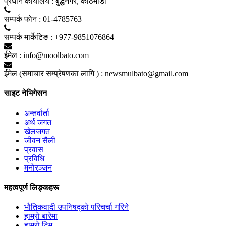
प्रधान कार्यालय :
बुद्धनगर, काठमाडाैं
सम्पर्क फाेन :
01-4785763
सम्पर्क मार्केटिङ :
+977-9851076864
ईमेल :
info@moolbato.com
ईमेल (समाचार सम्प्रेषणका लागि ) :
newsmulbato@gmail.com
साइट नेभिगेसन
अन्तर्वार्ता
अर्थ जगत
खेलजगत
जीवन सैली
प्रवास
प्रविधि
मनोरञ्जन
महत्वपूर्ण लिङ्कहरू
भाैतिकवादी उपनिषद्काे परिचर्चा गरिने
हाम्राे बारेमा
हाम्राे टिम