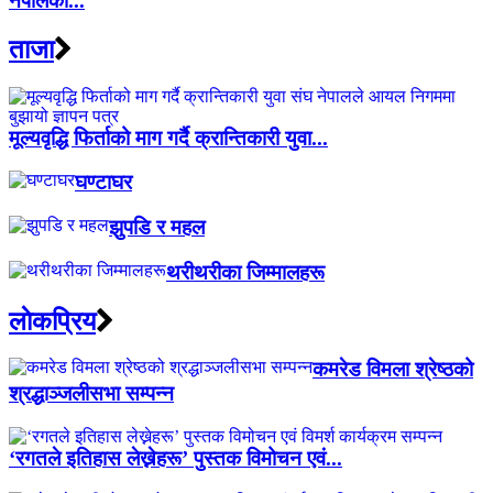
नेपालको...
ताजा
मूल्यवृद्धि फिर्ताको माग गर्दै क्रान्तिकारी युवा...
घण्टाघर
झुपडि र महल
थरीथरीका जिम्मालहरू
लाेकप्रिय
कमरेड विमला श्रेष्ठको
श्रद्धाञ्जलीसभा सम्पन्न
‘रगतले इतिहास लेख्नेहरू’ पुस्तक विमोचन एवं...