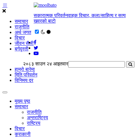
सकारात्मक परिवर्तनवाहक विचार, कला/साहित्य र सत्य
खवरको बाटाे
समाचार
राजनीति
अर्थ जगत
विचार
जीवन सैली
बर्गदृस्ती
२०८३ साउन २४ आइतवार
हाम्राे बारेमा
मिति परिवर्तन
विनिमय दर
मुख्य पृष्ठ
समाचार
राजनीति
अन्तराष्ट्रिय
राष्ट्रिय
विचार
कुराकानी