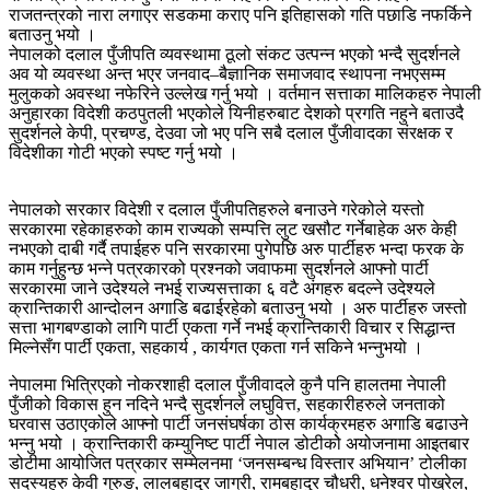
राजतन्त्रको नारा लगाएर सडकमा कराए पनि इतिहासको गति पछाडि नफर्किने
बताउनु भयो ।
नेपालको दलाल पुँजीपति व्यवस्थामा ठूलो संकट उत्पन्न भएको भन्दै सुदर्शनले
अव यो व्यवस्था अन्त भएर जनवाद–बैज्ञानिक समाजवाद स्थापना नभएसम्म
मुलुकको अवस्था नफेरिने उल्लेख गर्नु भयो । वर्तमान सत्ताका मालिकहरु नेपाली
अनुहारका विदेशी कठपुतली भएकोले यिनीहरुबाट देशको प्रगति नहुने बताउदै
सुदर्शनले केपी, प्रचण्ड, देउवा जो भए पनि सबै दलाल पुँजीवादका संरक्षक र
विदेशीका गोटी भएको स्पष्ट गर्नु भयो ।
नेपालको सरकार विदेशी र दलाल पुँजीपतिहरुले बनाउने गरेकोले यस्तो
सरकारमा रहेकाहरुको काम राज्यको सम्पत्ति लुट खसौट गर्नेबाहेक अरु केही
नभएको दाबी गर्दै तपाईहरु पनि सरकारमा पुगेपछि अरु पार्टीहरु भन्दा फरक के
काम गर्नुहुन्छ भन्ने पत्रकारको प्रश्नको जवाफमा सुदर्शनले आफ्नो पार्टी
सरकारमा जाने उदेश्यले नभई राज्यसत्ताका ६ वटै अंगहरु बदल्ने उदेश्यले
क्रान्तिकारी आन्दोलन अगाडि बढाईरहेको बताउनु भयो । अरु पार्टीहरु जस्तो
सत्ता भागबण्डाको लागि पार्टी एकता गर्ने नभई क्रान्तिकारी विचार र सिद्धान्त
मिल्नेसँग पार्टी एकता, सहकार्य , कार्यगत एकता गर्न सकिने भन्नुभयो ।
नेपालमा भित्रिएको नोकरशाही दलाल पुँजीवादले कुनै पनि हालतमा नेपाली
पुँजीको विकास हुन नदिने भन्दै सुदर्शनले लघुवित्त, सहकारीहरुले जनताको
घरवास उठाएकोले आफ्नो पार्टी जनसंघर्षका ठोस कार्यक्रमहरु अगाडि बढाउने
भन्नु भयो । क्रान्तिकारी कम्युनिष्ट पार्टी नेपाल डोटीकोे अयोजनामा आइतबार
डोटीमा आयोजित पत्रकार सम्मेलनमा ‘जनसम्बन्ध विस्तार अभियान’ टोलीका
सदस्यहरु केवी गुरुङ, लालबहादुर जाग्री, रामबहादुर चौधरी, धनेश्वर पोख्रेल,