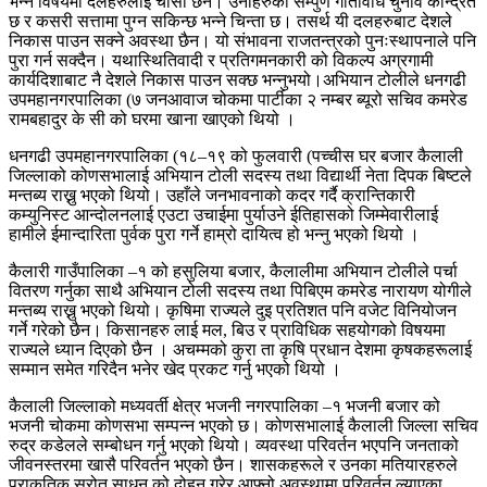
भन्ने विषयमा दलहरुलाई चासो छैन। उनीहरुको सम्पुर्ण गतिविधि चुनाव केन्द्रित
छ र कसरी सत्तामा पुग्न सकिन्छ भन्ने चिन्ता छ। तसर्थ यी दलहरुबाट देशले
निकास पाउन सक्ने अवस्था छैन। यो संभावना राजतन्त्रको पुनःस्थापनाले पनि
पुरा गर्न सक्दैन। यथास्थितिवादी र प्रतिगमनकारी को विकल्प अग्रगामी
कार्यदिशाबाट नै देशले निकास पाउन सक्छ भन्नुभयो।अभियान टोलीले धनगढी
उपमहानगरपालिका (७ जनआवाज चोकमा पार्टीका २ नम्बर ब्यूरो सचिव कमरेड
रामबहादुर के सी को घरमा खाना खाएको थियो ।
धनगढी उपमहानगरपालिका (१८–१९ को फुलवारी (पच्चीस घर बजार कैलाली
जिल्लाको कोणसभालाई अभियान टोली सदस्य तथा विद्यार्थी नेता दिपक बिष्टले
मन्तब्य राख्नु भएको थियो। उहाँले जनभावनाको कदर गर्दै क्रान्तिकारी
कम्युनिस्ट आन्दोलनलाई एउटा उचाईमा पुर्याउने ईतिहासको जिम्मेवारीलाई
हामीले ईमान्दारिता पुर्वक पुरा गर्ने हाम्रो दायित्व हो भन्नु भएको थियो ।
कैलारी गाउँपालिका –१ को हसुलिया बजार, कैलालीमा अभियान टोलीले पर्चा
वितरण गर्नुका साथै अभियान टोली सदस्य तथा पिबिएम कमरेड नारायण योगीले
मन्तब्य राख्नु भएको थियो। कृषिमा राज्यले दुइ प्रतिशत पनि वजेट विनियोजन
गर्ने गरेको छैन। किसानहरु लाई मल, बिउ र प्राविधिक सहयोगको विषयमा
राज्यले ध्यान दिएको छैन । अचम्मको कुरा ता कृषि प्रधान देशमा कृषकहरूलाई
सम्मान समेत गरिदैन भनेर खेद प्रकट गर्नु भएको थियो ।
कैलाली जिल्लाको मध्यवर्ती क्षेत्र भजनी नगरपालिका –१ भजनी बजार को
भजनी चोकमा कोणसभा सम्पन्न भएको छ। कोणसभालाई कैलाली जिल्ला सचिव
रुद्र कडेलले सम्बोधन गर्नु भएको थियो। व्यवस्था परिवर्तन भएपनि जनताको
जीवनस्तरमा खासै परिवर्तन भएको छैन। शासकहरूले र उनका मतियारहरुले
प्राकृतिक स्रोत साधन को दोहन गरेर आफ्नो अवस्थामा परिवर्तन ल्याएका