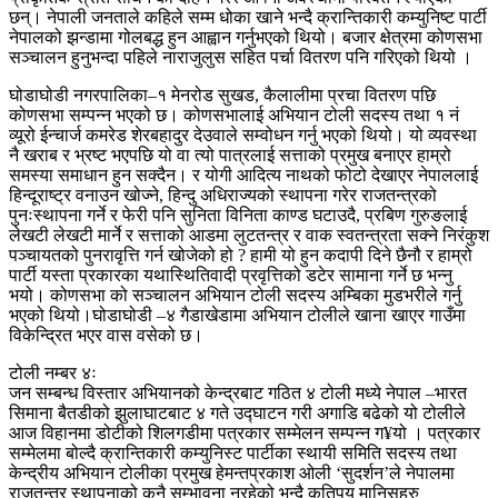
छन्। नेपाली जनताले कहिले सम्म धोका खाने भन्दै क्रान्तिकारी कम्युनिष्ट पार्टी
नेपालको झन्डामा गोलबद्ध हुन आह्वान गर्नुभएको थियो। बजार क्षेत्रमा कोणसभा
सञ्चालन हुनुभन्दा पहिले नाराजुलुस सहित पर्चा वितरण पनि गरिएको थियो ।
घोडाघोडी नगरपालिका–१ मेनरोड सुखड, कैलालीमा प्रचा वितरण पछि
कोणसभा सम्पन्न भएको छ। कोणसभालाई अभियान टोली सदस्य तथा १ नं
व्यूरो ईन्चार्ज कमरेड शेरबहादुर देउवाले सम्वोधन गर्नु भएको थियो। यो व्यवस्था
नै खराब र भ्रष्ट भएपछि यो वा त्यो पात्रलाई सत्ताको प्रमुख बनाएर हाम्रो
समस्या समाधान हुन सक्दैन। र योगी आदित्य नाथको फोटो देखाएर नेपाललाई
हिन्दूराष्ट्र वनाउन खोज्ने, हिन्दु अधिराज्यको स्थापना गरेर राजतन्त्रको
पुनःस्थापना गर्ने र फेरी पनि सुनिता विनिता काण्ड घटाउदै, प्रबिण गुरुङलाई
लेखटी लेखटी मार्ने र सत्ताको आडमा लुटतन्त्र र वाक स्वतन्त्रता सक्ने निरंकुश
पञ्चायतको पुनरावृत्ति गर्न खोजेको हो ? हामी यो हुन कदापी दिने छैनौ र हाम्रो
पार्टी यस्ता प्रकारका यथास्थितिवादी प्रवृत्तिको डटेर सामाना गर्ने छ भन्नु
भयो। कोणसभा को सञ्चालन अभियान टोली सदस्य अम्बिका मुडभरीले गर्नु
भएको थियो।घोडाघोडी –४ गैडाखेडामा अभियान टोलीले खाना खाएर गाउँमा
विकेन्द्रित भएर वास वसेको छ।
टोली नम्बर ४ः
जन सम्बन्ध विस्तार अभियानको केन्द्रबाट गठित ४ टोली मध्ये नेपाल –भारत
सिमाना बैतडीको झुलाघाटबाट ४ गते उद्घाटन गरी अगाडि बढेको यो टोलीले
आज विहानमा डोटीको शिलगडीमा पत्रकार सम्मेलन सम्पन्न ग¥यो । पत्रकार
सम्मेलमा बोल्दै क्रान्तिकारी कम्युनिस्ट पार्टीका स्थायी समिति सदस्य तथा
केन्द्रीय अभियान टोलीका प्रमुख हेमन्तप्रकाश ओली ‘सुदर्शन’ले नेपालमा
राजतन्त्र स्थापनाको कुनै सम्भावना नरहेको भन्दै कतिपय मानिसहरु