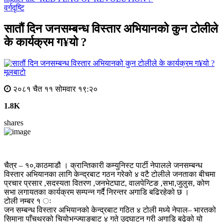
वर्गदृष्टि
सातौं दिन जनसम्बन्ध विस्तार अभियानको कुन टोलीले
के कार्यक्रम ग¥यो ?
मूलबाटाे
२०८१ चैत ११ सोमवार १९:२०
1.8K
shares
चैत्र – १०,काठमाडौ । क्रान्तिकारी कम्युनिस्ट पार्टी नेपालले जनसम्बन्ध
विस्तार अभियानका लागि केन्द्रबाट गठन गरेको ४ वटै टोलीले जनताका बीचमा
प्रचार प्रसार ,सदस्यता वितरण ,जनभेटघाट, वालपेन्टिङ ,सभा,जुलुस, कोण
सभा लगायतका कार्यक्रम सम्पन्न गर्दै निरन्तर अगाडि बढिरहेको छ ।
टोली नम्बर १ ः
जन सम्बन्ध विस्तार अभियानको केन्द्रबाट गठित ४ टोली मध्ये नेपाल– भारतको
सिमाना पाँचथरको चियोभन्ज्याङबाट ४ गते उद्घाटन गरी अगाडि बढेको यो