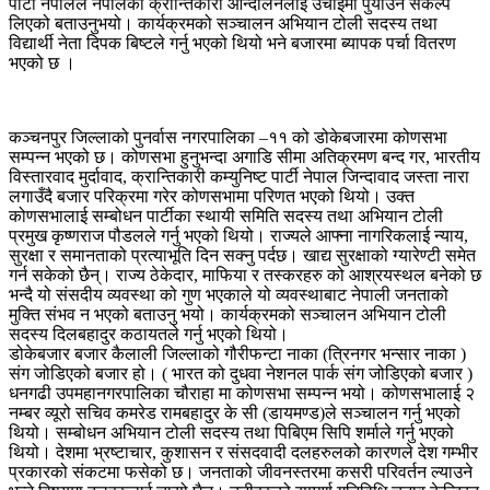
पार्टी नेपालले नेपालको क्रान्तिकारी आन्दोलनलाई उचाइमा पुर्याउने संकल्प
लिएको बताउनुभयो। कार्यक्रमको सञ्चालन अभियान टोली सदस्य तथा
विद्यार्थी नेता दिपक बिष्टले गर्नु भएको थियो भने बजारमा ब्यापक पर्चा वितरण
भएको छ ।
कञ्चनपुर जिल्लाको पुनर्वास नगरपालिका –११ को डोकेबजारमा कोणसभा
सम्पन्न भएको छ। कोणसभा हुनुभन्दा अगाडि सीमा अतिक्रमण बन्द गर, भारतीय
विस्तारवाद मुर्दावाद, क्रान्तिकारी कम्युनिष्ट पार्टी नेपाल जिन्दावाद जस्ता नारा
लगाउँदै बजार परिक्रमा गरेर कोणसभामा परिणत भएको थियो। उक्त
कोणसभालाई सम्बोधन पार्टीका स्थायी समिति सदस्य तथा अभियान टोली
प्रमुख कृष्णराज पौडलले गर्नु भएको थियो। राज्यले आफ्ना नागरिकलाई न्याय,
सुरक्षा र समानताको प्रत्याभूति दिन सक्नु पर्दछ। खाद्य सुरक्षाको ग्यारेण्टी समेत
गर्न सकेको छैन्। राज्य ठेकेदार, माफिया र तस्करहरु को आश्रयस्थल बनेको छ
भन्दै यो संसदीय व्यवस्था को गुण भएकाले यो व्यवस्थाबाट नेपाली जनताको
मुक्ति संभव न भएको बताउनु भयो। कार्यक्रमको सञ्चालन अभियान टोली
सदस्य दिलबहादुर कठायतले गर्नु भएको थियो।
डोकेबजार बजार कैलाली जिल्लाको गौरीफन्टा नाका (त्रिनगर भन्सार नाका )
संग जोडिएको बजार हो। ( भारत को दुधवा नेशनल पार्क संग जोडिएको बजार )
धनगढी उपमहानगरपालिका चौराहा मा कोणसभा सम्पन्न भयो। कोणसभालाई २
नम्बर व्यूरो सचिव कमरेड रामबहादुर के सी (डायमण्ड)ले सञ्चालन गर्नु भएको
थियो। सम्बोधन अभियान टोली सदस्य तथा पिबिएम सिपि शर्माले गर्नु भएको
थियो। देशमा भ्रष्टाचार, कुशासन र संसदवादी दलहरुलको कारणले देश गम्भीर
प्रकारको संकटमा फसेको छ। जनताको जीवनस्तरमा कसरी परिवर्तन ल्याउने