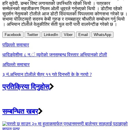
हरि सुवेदी, डम्बर विष्ट लगायतको उपस्थिति रहेको थियो । पत्रकार
सम्मेलनको सहजीकरण निलम ओली धुव्रले गर्नुभएको थियो । डोटीमा रहेको
सुदर्शन नेतृत्वको टोलीले आज डोटी दिपायलको पिपल्लामा कोणसभा गरेको छ ।
सभामा पोलिटव्युरो सदस्य केबी गुरुङ र रामबहादुर चौधरीले सम्बोधन गर्नु थियो
। अभियान टोलीले वेलुकीतिर सेती पुल वारी पारी वालपेन्टीङ गरेको छ ।
Facebook
Twitter
LinkedIn
Viber
Email
WhatsApp
Post
पछिल्लाे समाचार
navigation
धादिङवेशीमा ८ न.ं व्यूरोको जनसम्बन्ध विस्तार अभियानको टोली
अघिल्लाे समाचार
३ नं.अभियान टोलीले चैत्र ११ गते दिनभरी के के गरयो ?
प्रतिक्रिया दिनुहोस्
सम्बन्धित खबर