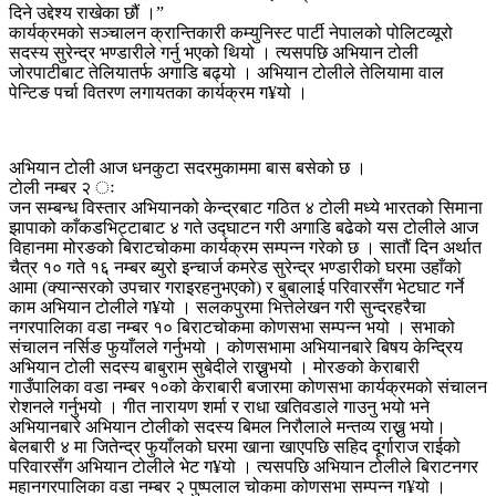
दिने उद्देश्य राखेका छौं ।”
कार्यक्रमको सञ्चालन क्रान्तिकारी कम्युनिस्ट पार्टी नेपालको पोलिटव्यूरो
सदस्य सुरेन्द्र भण्डारीले गर्नु भएको थियो । त्यसपछि अभियान टोली
जोरपाटीबाट तेलियातर्फ अगाडि बढ्यो । अभियान टोलीले तेलियामा वाल
पेन्टिङ पर्चा वितरण लगायतका कार्यक्रम ग¥यो ।
अभियान टोली आज धनकुटा सदरमुकाममा बास बसेको छ ।
टोली नम्बर २ ः
जन सम्बन्ध विस्तार अभियानको केन्द्रबाट गठित ४ टोली मध्ये भारतको सिमाना
झापाको काँकडभिट्टाबाट ४ गते उद्घाटन गरी अगाडि बढेको यस टोलीले आज
विहानमा मोरङको बिराटचोकमा कार्यक्रम सम्पन्न गरेको छ । सातौं दिन अर्थात
चैत्र १० गते १६ नम्बर ब्युरो इन्चार्ज कमरेड सुरेन्द्र भण्डारीको घरमा उहाँको
आमा (क्यान्सरको उपचार गराइरहनुभएको) र बुबालाई परिवारसँग भेटघाट गर्ने
काम अभियान टोलीले ग¥यो । सलकपुरमा भित्तेलेखन गरी सुन्दरहरैचा
नगरपालिका वडा नम्बर १० बिराटचोकमा कोणसभा सम्पन्न भयो । सभाको
संचालन नर्सिङ फुयाँलले गर्नुभयो । कोणसभामा अभियानबारे बिषय केन्द्रिय
अभियान टोली सदस्य बाबुराम सुबेदीले राख्नुभयो । मोरङको केराबारी
गाउँपालिका वडा नम्बर १०को केराबारी बजारमा कोणसभा कार्यक्रमको संचालन
रोशनले गर्नुभयो । गीत नारायण शर्मा र राधा खतिवडाले गाउनु भयो भने
अभियानबारे अभियान टोलीको सदस्य बिमल निरौलाले मन्तव्य राख्नु भयो।
बेलबारी ४ मा जितेन्द्र फुयाँलको घरमा खाना खाएपछि सहिद दूर्गाराज राईको
परिवारसँग अभियान टोलीले भेट ग¥यो । त्यसपछि अभियान टोलीले बिराटनगर
महानगरपालिका वडा नम्बर २ पुष्पलाल चोकमा कोणसभा सम्पन्न ग¥यो ।