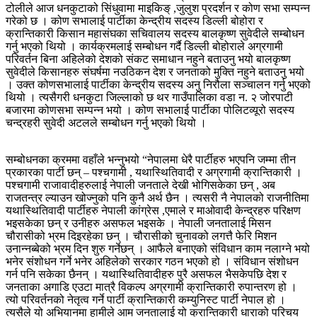
टोलीले आज धनकुटाको सिंधुवामा माइकिङ् ,जुलुश प्रदर्शन र कोण सभा सम्पन्न
गरेको छ । कोण सभालाई पार्टीका केन्द्रीय सदस्य डिल्ली बोहोरा र
क्रान्तिकारी किसान महासंघका सचिवालय सदस्य बालकृष्ण सुवेदीले सम्बोधन
गर्नु भएको थियो । कार्यक्रमलाई सम्बोधन गर्दै डिल्ली बोहोराले अग्रगामी
परिवर्तन बिना अहिलेको देशको संकट समाधान नहुने बताउनु भयो बालकृष्ण
सुवेदीले किसानहरु संघर्षमा नउठिकन देश र जनताको मुक्ति नहुने बताउनु भयो
। उक्त कोणसभालाई पार्टीका केन्द्रीय सदस्य अनु निरौला सञ्चालन गर्नु भएको
थियो । त्यसैगरी धनकुटा जिल्लाको छ थर गाउँपालिका वडा न. २ जोरपाटी
बजारमा कोणसभा सम्पन्न भयो । कोण सभालाई पार्टीका पोलिटव्यूरो सदस्य
चन्द्रहरी सुवेदी अटलले सम्बोधन गर्नु भएको थियो ।
सम्बोधनका क्रममा वहाँले भन्नुभयो “नेपालमा धेरै पार्टीहरु भएपनि जम्मा तीन
प्रकारका पार्टी छन् – पश्चगामी , यथास्थितिवादी र अग्रगामी क्रान्तिकारी ।
पश्चगामी राजावादीहरुलाई नेपाली जनताले देखी भोगिसकेका छन् , अब
राजतन्त्र ल्याउन खोज्नुको पनि कुनै अर्थ छैन । त्यसरी नै नेपालको राजनीतिमा
यथास्थितिवादी पार्टीहरु नेपाली कांग्रेस ,एमाले र माओवादी केन्द्रहरु परिक्षण
भइसकेका छन् र उनीहरु असफल भइसके । नेपाली जनतालाई मिसन
चौरासीको भ्रम दिइरहेका छन् । चौरासीको चुनावको लगत्तै फेरि मिशन
उनान्नब्बेको भ्रम दिन शुरु गर्नेछन् । आफैले बनाएको संविधान काम नलाग्ने भयो
भनेर संशोधन गर्ने भनेर अहिलेको सरकार गठन भएको हो । संविधान संशोधन
गर्न पनि सकेका छैनन् । यथास्थितिवादीहरु पुरै असफल भैसकेपछि देश र
जनताका अगाडि एउटा मात्रै विकल्प अग्रगामी क्रान्तिकारी रुपान्तरण हो ।
त्यो परिवर्तनको नेतृत्व गर्ने पार्टी क्रान्तिकारी कम्युनिस्ट पार्टी नेपाल हो ।
त्यसैले यो अभियानमा हामीले आम जनतालाई यो क्रान्तिकारी धाराको परिचय