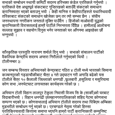
सभाको सम्बोधन स्थायी कमिटी सदस्य हरिभक्त कंडेल प्रतिकले गर्नुभयो ।
प्रतिकले देश अभूतपूर्व संकटबाट गुज्रिरहको बताउँदै संकटको समाधान
क्रान्तिमात्र भएको बताउनु भयो । केही मानिस र केहीपार्टीहरुले यथास्थिवादी
तरिकाबाट संकटको समाधान खोजेका छन् तर त्यो सम्भव छैन । संघीय
जनस्थापना नगरीकन जनताले मुक्ति पाउँदैन । हिजोको माओवादी युद्धको
क्रान्तिकारी विरासतलाई हाम्रै पार्टीले निरन्तरता दिँदैछ । हामीलाई आलोचना
सल्लाह सुझाव र सहयोग दिनुस भनेर जनताको घर आँगनमा आइरहेका छौं
भन्नुभयो ।
साँस्कृतिक प्रस्तुति नारायण शर्माले दिनु भयो । सभाको संचालन पार्टीको
वैकल्पिक केन्द्रीय सदस्य अप्सरा निरौलाले गर्नुभएको थियोे ।
टोलीनम्बर ३ः
जन सम्बन्ध विस्तार अभियानको केन्द्रबाट गठित ४ टोली मध्ये भारतको सिमाना
कञ्चनपुरकोे गड्डाचौकीबाट चैत्र ४ गते उद्घाटन गरी अगाडि बढेको यस
टोलीले चैत्र १० कैलाली जिल्लाको धनगडी ,फूलबारी ,हसुलिया र मसुरियामा
कोण सभा ,जनभेटघाट लगायतका कार्यक्रम गरेको छ ।
अभियान टोली विहान लालपुर टेकुला निवासी विजय सि के (सार्की)को घरबाट
विदाबारीभयो । विहान धनगढी उपमहानगरपालिकाको शहिद गेटमा कोणसभा
सम्पन्न भएको छ। कोणसभालाई अभियान टोलीले सदस्य तथा पिबिएम अम्बिका
मुडभरीले सम्बोधन गर्नु भएको छ। प्रचण्डले नेतृत्व गरेको हिस्सा
प्रतिक्रियावादी कित्तामा समाप्त भएपनि हाम्रो पार्टी क्रान्तिकारी कम्युनिष्ट