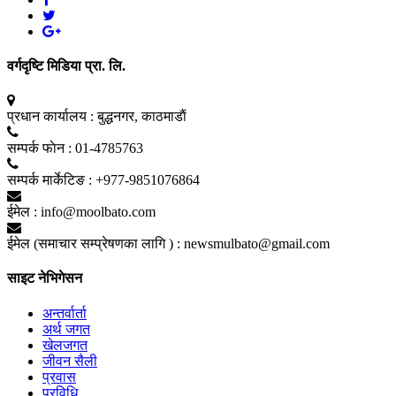
वर्गदृष्टि मिडिया प्रा. लि.
प्रधान कार्यालय :
बुद्धनगर, काठमाडाैं
सम्पर्क फाेन :
01-4785763
सम्पर्क मार्केटिङ :
+977-9851076864
ईमेल :
info@moolbato.com
ईमेल (समाचार सम्प्रेषणका लागि ) :
newsmulbato@gmail.com
साइट नेभिगेसन
अन्तर्वार्ता
अर्थ जगत
खेलजगत
जीवन सैली
प्रवास
प्रविधि