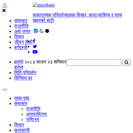
सकारात्मक परिवर्तनवाहक विचार, कला/साहित्य र सत्य
खवरको बाटाे
समाचार
राजनीति
अर्थ जगत
विचार
जीवन सैली
बर्गदृस्ती
हाम्राे
२०८३ साउन २३ शनिवार
बारेमा
मिति परिवर्तन
विनिमय दर
मुख्य पृष्ठ
समाचार
राजनीति
अन्तराष्ट्रिय
राष्ट्रिय
विचार
कुराकानी