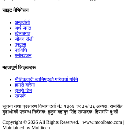
साइट नेभिगेसन
अन्तर्वार्ता
अर्थ जगत
खेलजगत
जीवन सैली
प्रवास
प्रविधि
मनोरञ्जन
महत्वपूर्ण लिङ्कहरू
भाैतिकवादी उपनिषद्काे परिचर्चा गरिने
हाम्राे बारेमा
हाम्राे टिम
सम्पर्क
सूचना तथा प्रसारण विभाग दर्ता नं.: १३०६-२०७५/ ७६
अध्यक्ष: रामसिंह
बुढाथाेकी
प्रबन्ध निर्देशक: हुकुम बहादुर सिंह
सम्पादक: हिरामणि दु:खी
Copyright © 2026 All Rights Reserved. | www.moolbato.com |
Maintained by Multitech