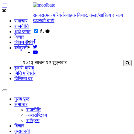
सकारात्मक परिवर्तनवाहक विचार, कला/साहित्य र सत्य
खवरको बाटाे
समाचार
राजनीति
अर्थ जगत
विचार
जीवन सैली
बर्गदृस्ती
२०८३ साउन २२ शुक्रवार
हाम्राे बारेमा
मिति परिवर्तन
विनिमय दर
मुख्य पृष्ठ
समाचार
राजनीति
अन्तराष्ट्रिय
राष्ट्रिय
विचार
कुराकानी