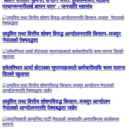
‘बालेन सरकार भूमिगत संगठन जस्तै, हुलाकमार्फत् पठाइयो
प्रधानमन्त्रीलाई ज्ञापन पत्र’ : जनजाति महासंघ
लघुवित्त तथा वित्तीय शोषण विरुद्ध आन्दोलनप्रति किसान–मजदुर
नेपालको ऐक्यवद्धता
ठमेलस्थित आर्या होटलका सुपरभाइजरले कर्मचारीमाथि चरम यातना
दिएको खुलासा
लघुवित्त तथा वित्तीय शोषणविरुद्ध किसान–मजदुर आन्दोलन
नेपालको आन्दोलनप्रति ऐक्यबद्धता जाहेर