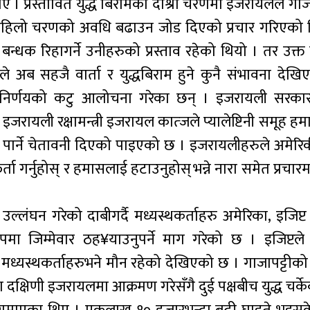
 थिए । प्रस्तावित युद्ध बिरामको दोश्रो चरणमा इजरायलले गा
े पहिलो चरणको अवधि बढाउन जोड दिएको प्रचार गरिएको 
बन्धक रिहागर्ने उनीहरुको प्रस्ताव रहेको थियो । तर उक्त 
अब सहजै वार्ता र युद्धबिराम हुने कुनै संभावना देखि
लो निर्णयको कटु आलोचना गरेका छन् । इजरायली सरका
ायली रक्षामन्त्री इजरायल कात्जले प्यालेष्टिनी समूह हम
स्त पार्ने चेतावनी दिएको पाइएको छ । इजरायलीहरुले अमेरिकी 
्ता गर्नुहोस् र हमासलाई हटाउनुहोस् भन्ने नारा समेत प्रचार
्लंघन गरेको दाबीगर्दै मध्यस्थकर्ताहरु अमेरिका, इजिप्
ुपमा जिम्मेवार ठह¥याउनुपर्ने माग गरेको छ । इजिप्टल
यस्थकर्ताहरुभने मौन रहेको देखिएको छ । गाजापट्टीको प्
क्षिणी इजरायलमा आक्रमण गरेसँगै दुई पक्षबीच युद्ध चर्के