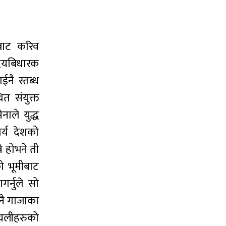
बाट करिव
ृदयबिधारक
नै स्तब्ध
त संयुक्त
ाले युद्ध
र्य देशको
े होभने ती
को भूमीबाट
र्नुले सो
नै गाजाका
ायलीहरुको