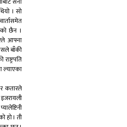
जाबाट सेना
थियो । सो
वार्तासमेत
एको छैन ।
रले आफ्ना
ासले बाँकी
राष्ट्रपति
मा ल्याएका
ट र कतारले
े इजरायली
यालेष्टिनी
को हो । ती