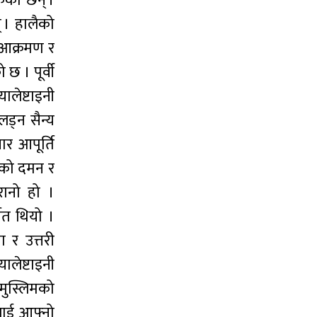
ेका छन् ।
 । हालैको
ई आक्रमण र
छ । पूर्वी
ालेष्टाइनी
ड्न सैन्य
ार आपूर्ति
यलको दमन र
रानो हो ।
्गत थियो ।
ा र उत्तरी
ालेष्टाइनी
मुस्लिमको
रलाई आफ्नो