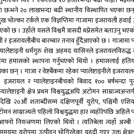
ान गुमाएका थिए । एकलाख १० हजारभन्दा बढी घाइते भइसक
ा छन्भने २० लाखभन्दा बढी स्थानीय विस्थापित भएका छन्
्रमुख भोल्कर टर्कले एक विज्ञप्तिमा गाजामा इजरायली हवा
। उहाँले यसले विश्वमै त्रासदी थप्नेसमेत बताउनु भएको 
टाइनी र इजरायलीबीच बारम्बार तनाव हुँदैआएको छ । गाजामा प्य
ेष्टाइनी धर्मगुरु शेख अहमद यासिनले इजरायलविरुद्ध ल
कारुपमा हमासको स्थापना गर्नुभएको थियो । हमासलाई हतिय
ेका छन् । गाजा र वेष्टबैंकमा रहेका प्यालेष्टाइनीले इजरा
जरायल र प्यालेष्टाइनबीचको बिवाद १०० बर्षभन्दा पु
टाइनी क्षेत्र प्रथम विश्वयुद्धअघि अटोमन साम्राज्यअन्तर
खि २०औँ शताब्दीसम्म दक्षिणपूर्वी युरोप, पश्चिमी एशिय
 साम्राज्यले पहिलो विश्वयुद्धमा हार व्यहोरेपछि अहिले प्य
नो नियन्त्रणमा लिएको थियो । त्यतिबेला त्यहाँ अरबी 
मयमा युरोपमा उत्पीडन भोगिरहेका यहुदी गएर उक्त क्षेत्