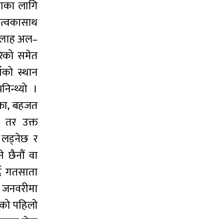
रमणका लागि
त्वकासाथ
ुल्लाह अल–
रेको समेत
ाँको स्थान
िन्थ्यो ।
्फा, बहजत
 तर उक्त
 लड्नेछ र
 छैनौं वा
दै गतसाता
त जनवरीमा
ामको पहिलो