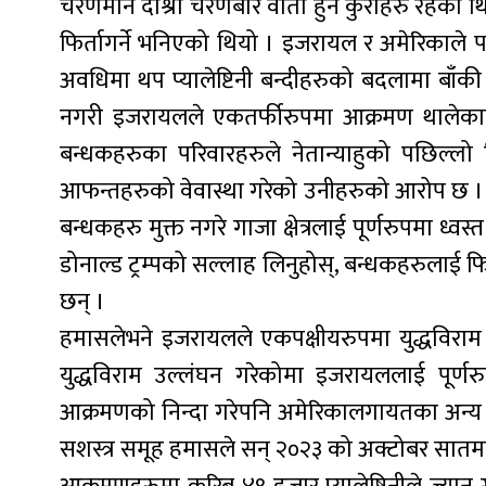
चरणमानै दोश्रो चरणबारे वार्ता हुने कुराहरु रहेका
फिर्तागर्ने भनिएको थियो । इजरायल र अमेरिकाल
अवधिमा थप प्यालेष्टिनी बन्दीहरुको बदलामा बाँकी 
नगरी इजरायलले एकतर्फीरुपमा आक्रमण थालेकाले 
बन्धकहरुका परिवारहरुले नेतान्याहुको पछिल्
आफन्तहरुको वेवास्था गरेको उनीहरुको आरोप छ । इजर
बन्धकहरु मुक्त नगरे गाजा क्षेत्रलाई पूर्णरुपमा ध्व
डोनाल्ड ट्रम्पको सल्लाह लिनुहोस्, बन्धकहरुलाई फिर
छन् ।
हमासलेभने इजरायलले एकपक्षीयरुपमा युद्धविराम उल
युद्धविराम उल्लंघन गरेकोमा इजरायललाई पूर्णर
आक्रमणको निन्दा गरेपनि अमेरिकालगायतका अन्य मध्
सशस्त्र समूह हमासले सन् २०२३ को अक्टोबर सातमा द