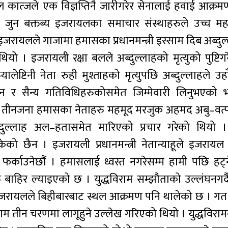
इजरायल कात्जले एक विज्ञप्तिनै जारीगरेर सेनालाई हवाई आक्
ुन बक्तब्य इजरायलका समाचार संस्थाहरुले उच्च मह
 इजरायलले गाजामा हमासका प्रधानमन्त्री इस्साम दिब अब्द
ो । इजरायली रक्षा बलले अब्दुल्लाहको मृत्युको पुष्टिग
ष्टिनी नेता रुही मुश्ताहको मृत्युपछि अब्दुल्लाहले उह
 र सैन्य गतिविधिहरुकोसमेत जिम्मेवारी लिनुभएको भन
य तीनजना हमासका नेताहरु महमूद मरजुक अहमद अबु–वत
ुल्लाह अल–हतासमेत मारिएको प्रचार गरेको थियो ।
सकेको छैन । इजरायली प्रधानमन्त्री नेतान्याहूले इजरायल
फर्काउनेछौं । हमासलाई ध्वस्त नगरेसम्म हामी पछि हट्ने
ु बाहिर ल्याइएको छ । युद्धविराम सम्झौताको उल्लंघनगर्
इजरायलले बिहीबारबाट स्थल आक्रमण पनि थालेको छ । ग
िराम तीन चरणमा लागूहुने उल्लेख गरिएको थियो । युद्धविर