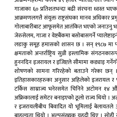
आक्रमणहरुमा करिब ४९ हजार प्यालेष्टिनीले ज्य
गाजाका ६० प्रतिशतभन्दा बढी संरचना ध्वस्त भएक
आक्रमणलगत्तै संयुक्त राष्ट्रसंघका मानव अधिकार प
गोलाबारीबाट आफूसमेत आतंकित भएको जनाउनु भएको छ 
जेरुसेलम, गाजा र वेष्टबैंकमा बसोबासगर्ने प्यालेष्
लडाकु समूह हमासको शासन छ । सन् १९८७ मा प्याल
क्षमताको अन्तर्राष्ट्रिय सुन्नी इस्लामिक संगठन
हुननदिन इजरायल र इजिप्टले सीमामा कड्याइ गर्नेगर
शोषणको सामना गरिरहेको बताउने गरेका छन् । इ
इतिहासकारहरुका अनुसार अहिलेको इजरायल र प्यालेष्
टर्किस साम्राज्य भनेरसमेत चिनिने अटोमन १४ औँदे
अफ्रिकालाई समेटर बनाइएको ठूलो राज्य थियो । अटोमन
र इजरायलीबीच बिवादित यो भूमिलाई बेलायतले आफ्
बाहुल्यता थियो । अल्पसंख्यक यहुदी थिए । सोही स