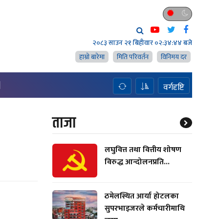
२०८३ साउन २१ बिहीवार
०२:३४:४५ बजे
हाम्राे बारेमा
मिति परिवर्तन
विनिमय दर
H
वर्गदृष्टि
ताजा
लघुवित्त तथा वित्तीय शोषण
विरुद्ध आन्दोलनप्रति...
ठमेलस्थित आर्या होटलका
सुपरभाइजरले कर्मचारीमाथि