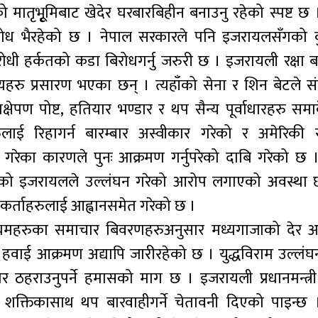
को मातृभूृमिबाट खेदेर घरबारबिहीन बनाउनु रहेको स्पष्ट छ
बिरोध भैरहेको छ । नेपाल सरकारले पनि इजरायलसँगको
रोधी हर्कतको कडा बिरोधगर्नु जरुरी छ । इजरायली रक्षा 
दृश्यहरु प्रसारण भएका छन् । त्यहाँको सेना र शिन बेटले सं
्रक्षेपण पोष्ट, हतियार भण्डार र थप सैन्य पूर्वाधारहरु सम
रिहागर्न बारम्बार अस्वीकार गरेको र अमेरिकी राष्
र गरेका कारणले पुनः आक्रमण गर्नुपरेको दाबि गरेको छ ।
मको इजरायलले उल्लंघन गरेको आरोप लगाएको अवस्था 
थकर्ताहरुलाई आह्वानसमेत गरेको छ ।
र माध्यमहरुका समाचार बिवरणहरुअनुसार मध्यगाजाको देर
वाई आक्रमण अद्यापि जारीरहेको छ । युद्धविराम उल्लंघ
ार ठहराउनुपर्ने हमासको माग छ । इजरायली प्रधानमन्त्री
्य शक्तिकासाथ थप बारवाहीगर्ने चेतावनी दिएको पाइन्