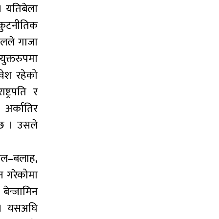
 । यतिबेला
 कुटनीतिक
बलले गाजा
युक्तरुपमा
ावेश रहेको
ट्रपति र
 अर्कातिर
छ । उसले
 अल–बलाह,
न गरेकोमा
 बेन्जामिन
छ । यसअघि