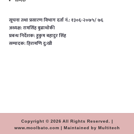
सम्पर्क
सूचना तथा प्रसारण विभाग दर्ता नं.: १३०६-२०७५/ ७६
अध्यक्ष: रामसिंह बुढाथाेकी
प्रबन्ध निर्देशक: हुकुम बहादुर सिंह
सम्पादक: हिरामणि दु:खी
Copyright © 2026 All Rights Reserved. |
www.moolbato.com | Maintained by Multitech