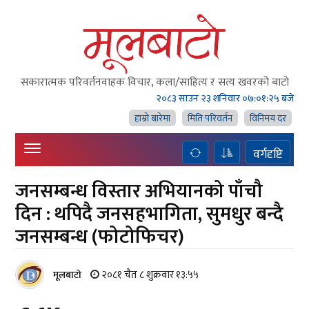
सकारात्मक परिवर्तनवाहक विचार, कला/साहित्य र सत्य खवरको बाटाे
२०८३ साउन २३ शनिवार
०७:०१:२६ बजे
हाम्राे बारेमा
मिति परिवर्तन
विनिमय दर
वर्गदृष्टि
जनसम्बन्ध विस्तार अभियानको पाँचौ
दिन : थपिदै जनसहभागिता, सुमधुर बन्दै
जनसम्बन्ध (फोटोफिचर)
२०८१ चैत ८ शुक्रवार १३:५५
मूलबाटाे