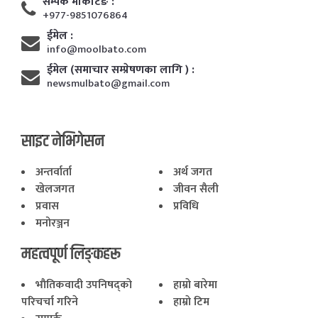
सम्पर्क मार्केटिङ :
+977-9851076864
ईमेल :
info@moolbato.com
ईमेल (समाचार सम्प्रेषणका लागि ) :
newsmulbato@gmail.com
साइट नेभिगेसन
अन्तर्वार्ता
अर्थ जगत
खेलजगत
जीवन सैली
प्रवास
प्रविधि
मनोरञ्जन
महत्वपूर्ण लिङ्कहरू
भाैतिकवादी उपनिषद्काे
हाम्राे बारेमा
परिचर्चा गरिने
हाम्राे टिम