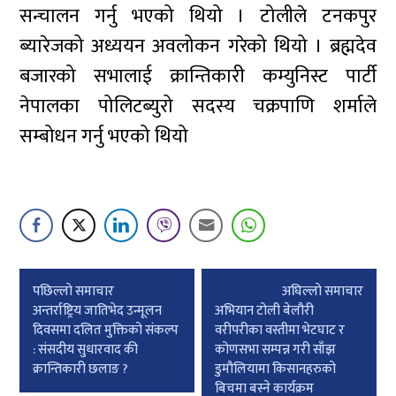
सन्चालन गर्नु भएको थियो । टोलीले टनकपुर
ब्यारेजको अध्ययन अवलोकन गरेको थियो । ब्रह्मदेव
बजारको सभालाई क्रान्तिकारी कम्युनिस्ट पार्टी
नेपालका पोलिटब्युरो सदस्य चक्रपाणि शर्माले
सम्बोधन गर्नु भएको थियो
Post
पछिल्लाे समाचार
अघिल्लाे समाचार
navigation
अन्तर्राष्ट्रिय जातिभेद उन्मूलन
अभियान टोली बेलौरी
दिवसमा दलित मुक्तिको संकल्प
वरीपरीका वस्तीमा भेटघाट र
: संसदीय सुधारवाद की
कोणसभा सम्पन्न गरी साँझ
क्रान्तिकारी छलाङ ?
डुमौलियामा किसानहरुको
बिचमा बस्ने कार्यक्रम