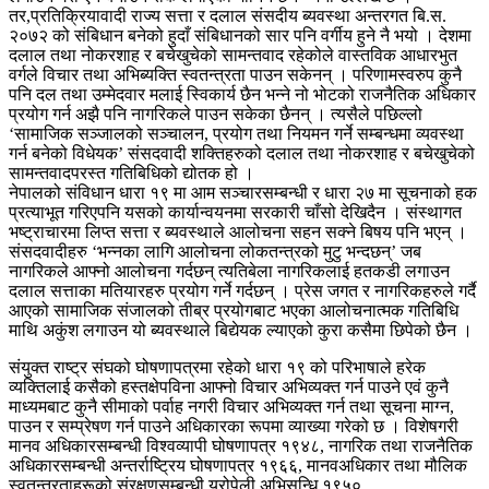
तर,प्रतिक्रियावादी राज्य सत्ता र दलाल संसदीय ब्यवस्था अन्तरगत बि.स.
२०७२ को संबिधान बनेको हुदाँ संबिधानको सार पनि वर्गीय हुने नै भयो । देशमा
दलाल तथा नोकरशाह र बचेखुचेको सामन्तवाद रहेकोले वास्तविक आधारभुत
वर्गले विचार तथा अभिब्यक्ति स्वतन्त्रता पाउन सकेनन् । परिणामस्वरुप कुनै
पनि दल तथा उम्मेदवार मलाई स्विकार्य छैन भन्ने नो भोटको राजनैतिक अधिकार
प्रयोग गर्न अझै पनि नागरिकले पाउन सकेका छैनन् । त्यसैले पछिल्लो
‘सामाजिक सञ्जालको सञ्चालन, प्रयोग तथा नियमन गर्ने सम्बन्धमा व्यवस्था
गर्न बनेको विधेयक’ संसदवादी शक्तिहरुको दलाल तथा नोकरशाह र बचेखुचेको
सामन्तवादपरस्त गतिबिधिको द्योतक हो ।
नेपालको संविधान धारा १९ मा आम सञ्चारसम्बन्धी र धारा २७ मा सूचनाको हक
प्रत्याभूत गरिएपनि यसको कार्यान्वयनमा सरकारी चाँसो देखिदैन । संस्थागत
भष्ट्राचारमा लिप्त सत्ता र ब्यवस्थाले आलोचना सहन सक्ने बिषय पनि भएन् ।
संसदवादीहरु ‘भन्नका लागि आलोचना लोकतन्त्रको मुटु भन्दछन्’ जब
नागरिकले आफ्नो आलोचना गर्दछन् त्यतिबेला नागरिकलाई हतकडी लगाउन
दलाल सत्ताका मतियारहरु प्रयोग गर्ने गर्दछन् । प्रेस जगत र नागरिकहरुले गर्दै
आएको सामाजिक संजालको तीब्र प्रयोगबाट भएका आलोचनात्मक गतिबिधि
माथि अकुंश लगाउन यो ब्यवस्थाले बिद्येयक ल्याएको कुरा कसैमा छिपेको छैन ।
संयुक्त राष्ट्र संघको घोषणापत्रमा रहेको धारा १९ को परिभाषाले हरेक
व्यक्तिलाई कसैको हस्तक्षेपविना आफ्नो विचार अभिव्यक्त गर्न पाउने एवं कुनै
माध्यमबाट कुनै सीमाको पर्वाह नगरी विचार अभिव्यक्त गर्न तथा सूचना माग्न,
पाउन र सम्प्रेषण गर्न पाउने अधिकारका रूपमा व्याख्या गरेको छ । विशेषगरी
मानव अधिकारसम्बन्धी विश्वव्यापी घोषणापत्र १९४८, नागरिक तथा राजनैतिक
अधिकारसम्बन्धी अन्तर्राष्ट्रिय घोषणापत्र १९६६, मानवअधिकार तथा मौलिक
स्वतन्त्रताहरूको संरक्षणसम्बन्धी युरोपेली अभिसन्धि १९५०,