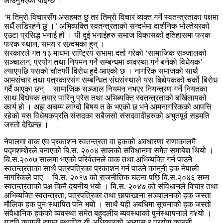
आउनुभएको पाईन्छ ।
‘म तिम्रो विचारसँग असहमत छु तर तिम्रो विचार व्यक्त गर्ने स्वतन्त्रताका पक्षमा
सधैंँ लडिरहने छु ।’ अभिव्यक्ति स्वतन्त्रताको सन्दर्भमा दार्शनिक भोल्तेयरको
एउटा प्रसिद्ध भनाई हो । यी दुई भनाईहरु समाज विकासको इतिहासमा फरक
फरक स्थान, समय र सन्र्दभका हुन् ।
सरकारले गत १३ माघमा राष्ट्रिय सभामा दर्ता गरेको ‘सामाजिक सञ्जालको
सञ्चालन, प्रयोग तथा नियमन गर्ने सम्बन्धमा व्यवस्था गर्न बनेको विधेयक’
ल्याएपछि यसको चौतर्फी विरोध हुदै आएको छ । नागरिक समाजको साथै
आमसंचार तथा पत्रकारसंग सम्बन्धित संघसंस्थाले यस बिद्येयकको चर्काे बिरोध
गर्दै आएका छन् । सामाजिक सञ्जाल नियमन नभएर नियन्त्रण गर्ने नियतका
साथ विधेयक तयार पारिनु प्रेस तथा अभिब्यक्ति स्वतन्त्रताको बर्खिलापको
कार्य हो । अझ अचम्म लाग्दो बिषय त के भएको छ भने आमनागरिकको आपत्ति
रहेको यस विधेयकप्रति संसदका सबैजसो संसदवादीहरुको अभुतपूर्व सहमति
जस्तो देखिन्छ ।
नेपालमा वाक एंव प्रकाशन स्वतन्त्रता वा हकको अवधारणा राणाकालमै
पद्मशम्शेरले बनाएको बि.स. २००४ सालको संविधानमा समेत समाबेश थियो ।
बि.स.२००७ सालमा भएको परिर्वतनले वाक तथा अभिव्यक्ति गर्न पाउने
स्वतन्त्रताका साथै पत्रपत्रिका प्रकाशन गर्न पाउने कानूनी हक नेपाली
नागरिकले पाए । बि.स. २०१७ को राजनीतिक घटना पछि बि.स.२०४६ सम्म
स्वतन्त्रताको पक्ष किनै दयनीय भयो । बि.स. २०४७ को संविधानले विचार तथा
अभिव्यक्ति स्वतन्त्रता, पत्रपत्रिका तथा छापाखाना सञ्चालनको हक जस्ता
मौलिक हक पुनःस्थापित पनि भयो । साथै यही अबधिमा सूचनाको हक जस्तो
संवैधानिक हकको व्यवस्था समेत बहुदलीय ब्यवस्थाको पुर्नस्थापनाले ग¥यो ।
यद्धपि कागजी रुपमा स्थापित यी अधिकारको अभ्यास र प्रयोग कानूनी