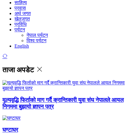
साहित्य
प्रवास
अर्थ जगत
खेलजगत
प्रविधि
पर्यटन
नेपाल पर्यटन
विश्व पर्यटन
English
ताजा अपडेट
मूल्यवृद्धि फिर्ताको माग गर्दै क्रान्तिकारी युवा संघ नेपालले आयल
निगममा बुझायो ज्ञापन पत्र
घण्टाघर