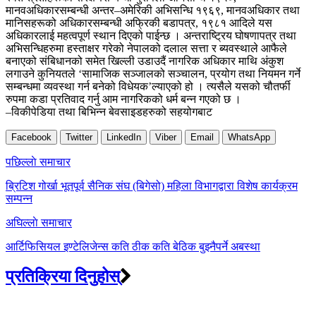
मानवअधिकारसम्बन्धी अन्तर–अमेरिकी अभिसन्धि १९६९, मानवअधिकार तथा
मानिसहरूको अधिकारसम्बन्धी अफ्रिकी बडापत्र, १९८१ आदिले यस
अधिकारलाई महत्वपूर्ण स्थान दिएको पाईन्छ । अन्तराष्ट्रिय घोषणापत्र तथा
अभिसन्धिहरुमा हस्ताक्षर गरेको नेपालको दलाल सत्ता र ब्यवस्थाले आफैले
बनाएको संबिधानको समेत खिल्ली उडाउदैं नागरिक अधिकार माथि अंकुश
लगाउने कुनियतले ‘सामाजिक सञ्जालको सञ्चालन, प्रयोग तथा नियमन गर्ने
सम्बन्धमा व्यवस्था गर्न बनेको विधेयक’ल्याएको हो । त्यसैले यसको चौतर्फी
रुपमा कडा प्रतिवाद गर्नु आम नागरिकको धर्म बन्न गएको छ ।
–विकीपेडिया तथा बिभिन्न बेवसाइडहरुको सहयोगबाट
Facebook
Twitter
LinkedIn
Viber
Email
WhatsApp
Post
पछिल्लाे समाचार
navigation
ब्रिटिश गोर्खा भूतपूर्व सैनिक संघ (बिगेसो) महिला विभागद्वारा विशेष कार्यक्रम
सम्पन्न
अघिल्लाे समाचार
आर्टिफिसियल इण्टेलिजेन्स कति ठीक कति बेठिक बुझ्नैपर्ने अबस्था
प्रतिक्रिया दिनुहोस्