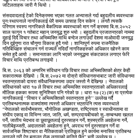
जटिलताहरू जारी नै थियो ।
संसदवादलाई टेको दिनेक्रममा भएका गलत अभ्यासले गर्दा बहुदलीय ब्यवस्थाक
पुनःस्थापनाले नागरिकलाई धेरै समय उत्साह दिन सकेन । लगतै त्यसकै
परिणाम स्वरुप नागरिकले बैकल्पिक ब्यवस्थाको माग गर्ने क्रममा बि.स.२०५२
साल फागुन १ गतेबाट महान् जनयुद्ध शुरु भयो । बहुदलीय प्रजातन्त्रको नाममा
दुहाई दिदै विचार तथा अभिब्यक्ति माथि बन्देज लगाउदाँ देशमा माओवादी जनयुद्ध
दिन दुईगुणा रात चौगुणा विकास हुदै गयो । शान्तिपुर्ण रुपमा राजनैतिक
गतिबिधिहरु संचालन गर्न राज्यले नदिदाँ नागरिकहरुको अधिकार खोस्ने काम
समेत हुदै आयो । समानताका लागि भएको जनयुद्धमा संकटकाल लगाएर फेरि
विचार माथि प्रतिबन्ध लगाइयो ।
बि.स. २०६३ को अन्तरिम संविधान पछि विचार तथा अभिब्यक्तिको क्षेत्र केही
सकारात्मक देखियो । बि.स.२०७२ मा दोस्रो संविधानसभाबाट जारी संविधानमा
स्वतन्त्रताको दायरा संवैधानिकरुपमा उदार जस्तो नै देखिन्छ । नेपालको
संविधानको धारा १७ ले विचार तथा अभिव्यक्ति स्वतन्त्रताको अधिकारलाई
मौलिक हकका रूपमा सुनिश्चित पनि गरेको छ । धारा १७ (२) (क) मा प्रत्येक
नागरिकलाई ‘‘विचार र अभिव्यक्तिको स्वतन्त्रता हुने’’ उल्लेख गर्दै
प्रतिबन्धनात्मक वाक्यांशमा त्यस्तो अधिकार भएतापनि त्यस व्यवस्थाले
“नेपालको सार्वभौमसत्ता, भौगोलिक अखण्डता, राष्ट्रियता र स्वाधीनतामा वा
संघीय एकाइ वा विभिन्न जात, जाति, धर्म, सम्प्रदायबीचको सु–सम्बन्धमा खलल
पर्नेे, जातीय भेदभाव वा छुवाछूतलाई दुरुत्साहन गर्ने, श्रमप्रति अवहेलना गर्ने,
गालीबेइज्जती, अदालतको अवहेलना हुने, अपराध गर्न दुरुत्साहन गर्ने वा
सार्वजनिक शिष्टाचार वा नैतिकताको प्रतिकूल हुने कार्यमा मनासिव प्रतिबन्ध
लगाउने गरी ऐन बनाउन रोक लगाएको मानिने छैन” भनी उल्लेख छ ।