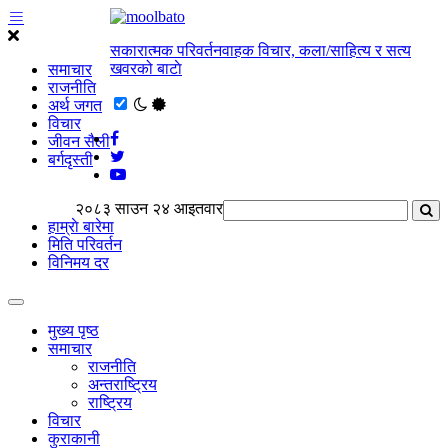
सकारात्मक परिवर्तनवाहक विचार, कला/साहित्य र सत्य
खवरको बाटाे
समाचार
राजनीति
अर्थ जगत
विचार
जीवन सैली
बर्गदृस्ती
२०८३ साउन २४ आइतवार
हाम्राे बारेमा
मिति परिवर्तन
विनिमय दर
मुख्य पृष्ठ
समाचार
राजनीति
अन्तराष्ट्रिय
राष्ट्रिय
विचार
कुराकानी