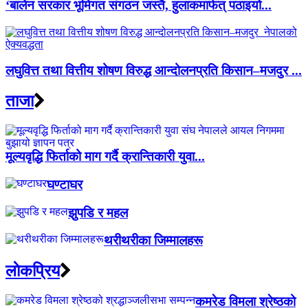
‘बालेन सरकार भूमिगत संगठन जस्तै, हुलाकमार्फत् पठाइयो...
लघुवित्त तथा वित्तीय शोषण विरुद्ध आन्दोलनप्रति किसान–मजदुर ...
ताजा
मूल्यवृद्धि फिर्ताको माग गर्दै क्रान्तिकारी युवा...
घण्टाघर
झुपडि र महल
थरीथरीका जिम्मालहरू
लाेकप्रिय
कमरेड विमला श्रेष्ठको