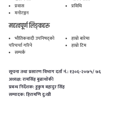
प्रवास
प्रविधि
मनोरञ्जन
महत्वपूर्ण लिङ्कहरू
भाैतिकवादी उपनिषद्काे
हाम्राे बारेमा
परिचर्चा गरिने
हाम्राे टिम
सम्पर्क
सूचना तथा प्रसारण विभाग दर्ता नं.: १३०६-२०७५/ ७६
अध्यक्ष: रामसिंह बुढाथाेकी
प्रबन्ध निर्देशक: हुकुम बहादुर सिंह
सम्पादक: हिरामणि दु:खी