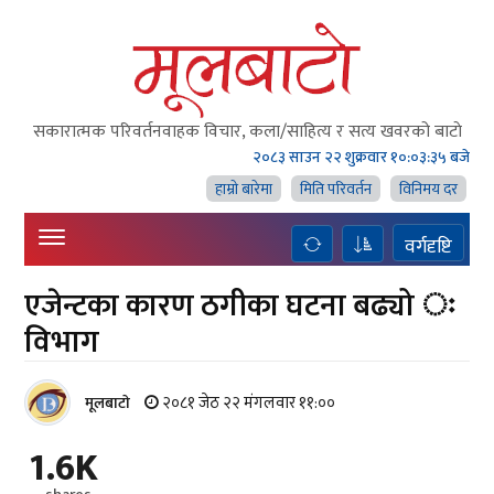
सकारात्मक परिवर्तनवाहक विचार, कला/साहित्य र सत्य खवरको बाटाे
२०८३ साउन २२ शुक्रवार
१०:०३:३६ बजे
हाम्राे बारेमा
मिति परिवर्तन
विनिमय दर
वर्गदृष्टि
एजेन्टका कारण ठगीका घटना बढ्यो ः
विभाग
२०८१ जेठ २२ मंगलवार ११:००
मूलबाटाे
1.6K