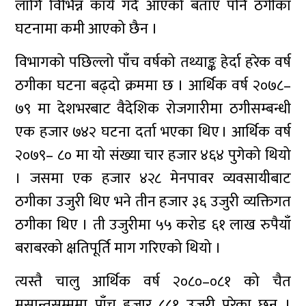
लागि विभिन्न कार्य गर्दै आएको बताए पनि ठगीका
घटनामा कमी आएको छैन ।
विभागको पछिल्लो पाँच वर्षको तथ्याङ्क हेर्दा हरेक वर्ष
ठगीका घटना बढ्दो क्रममा छ । आर्थिक वर्ष २०७८–
७९ मा देशभरबाट वैदेशिक रोजगारीमा ठगीसम्बन्धी
एक हजार ७४२ घटना दर्ता भएका थिए । आर्थिक वर्ष
२०७९– ८० मा यो संख्या चार हजार ४६४ पुगेको थियो
। जसमा एक हजार ४२८ मेनपावर व्यवसायीबाट
ठगीका उजुरी थिए भने तीन हजार ३६ उजुरी व्यक्तिगत
ठगीका थिए । ती उजुरीमा ५५ करोड ६१ लाख रुपैयाँ
बराबरको क्षतिपूर्ति माग गरिएको थियो ।
त्यस्तै चालु आर्थिक वर्ष २०८०–०८१ को चैत
मसान्तसम्ममा पाँच हजार ८८१ उजुरी परेका छन् ।