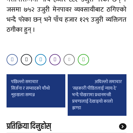
जसमा ७५२ उजुरी मेनपावर व्यवसायीबाट ठगिएको
भन्दै परेका छन् भने पाँच हजार १२९ उजुरी व्यक्तिगत
ठगीका हुन् ।
Post
पछिल्लाे समाचार
अघिल्लाे समाचार
navigation
सिर्जना र सम्वादकाे चाैथाे
‘सहकारी पीडितलाई न्याय दे’
शृङ्खला सम्पन्न
भन्दै पोखरामा प्रधानमन्त्री
प्रचण्डलाई देखाइयो कालो
झण्डा
प्रतिक्रिया दिनुहोस्