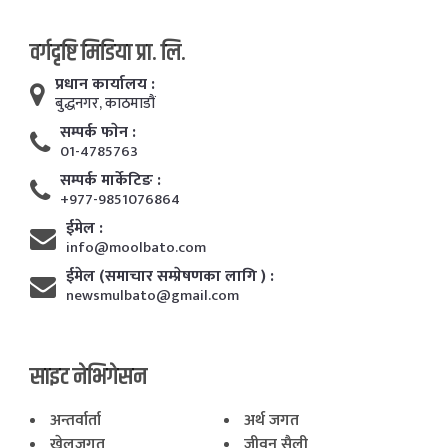
वर्गदृष्टि मिडिया प्रा. लि.
प्रधान कार्यालय :
बुद्धनगर, काठमाडाैं
सम्पर्क फाेन :
01-4785763
सम्पर्क मार्केटिङ :
+977-9851076864
ईमेल :
info@moolbato.com
ईमेल (समाचार सम्प्रेषणका लागि ) :
newsmulbato@gmail.com
साइट नेभिगेसन
अन्तर्वार्ता
अर्थ जगत
खेलजगत
जीवन सैली