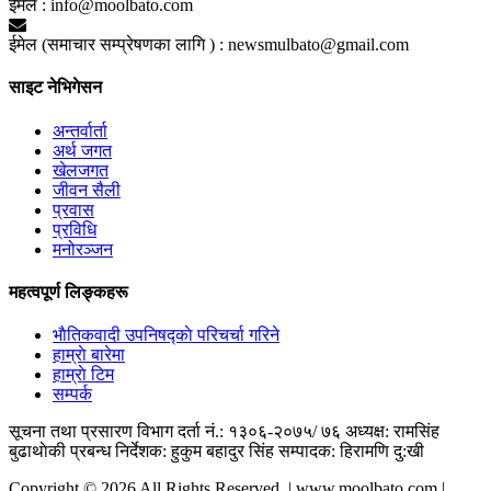
ईमेल :
info@moolbato.com
ईमेल (समाचार सम्प्रेषणका लागि ) :
newsmulbato@gmail.com
साइट नेभिगेसन
अन्तर्वार्ता
अर्थ जगत
खेलजगत
जीवन सैली
प्रवास
प्रविधि
मनोरञ्जन
महत्वपूर्ण लिङ्कहरू
भाैतिकवादी उपनिषद्काे परिचर्चा गरिने
हाम्राे बारेमा
हाम्राे टिम
सम्पर्क
सूचना तथा प्रसारण विभाग दर्ता नं.: १३०६-२०७५/ ७६
अध्यक्ष: रामसिंह
बुढाथाेकी
प्रबन्ध निर्देशक: हुकुम बहादुर सिंह
सम्पादक: हिरामणि दु:खी
Copyright © 2026 All Rights Reserved. | www.moolbato.com |