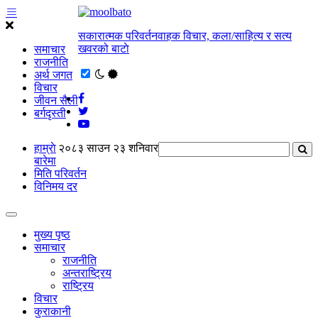
सकारात्मक परिवर्तनवाहक विचार, कला/साहित्य र सत्य
खवरको बाटाे
समाचार
राजनीति
अर्थ जगत
विचार
जीवन सैली
बर्गदृस्ती
हाम्राे
२०८३ साउन २३ शनिवार
बारेमा
मिति परिवर्तन
विनिमय दर
मुख्य पृष्ठ
समाचार
राजनीति
अन्तराष्ट्रिय
राष्ट्रिय
विचार
कुराकानी