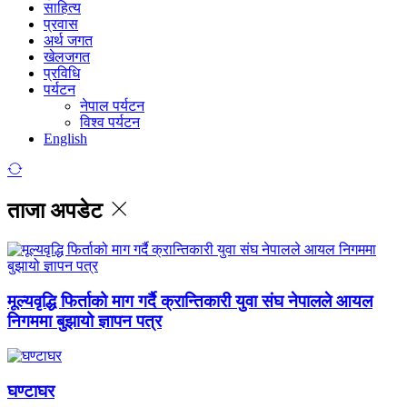
साहित्य
प्रवास
अर्थ जगत
खेलजगत
प्रविधि
पर्यटन
नेपाल पर्यटन
विश्व पर्यटन
English
ताजा अपडेट
मूल्यवृद्धि फिर्ताको माग गर्दै क्रान्तिकारी युवा संघ नेपालले आयल
निगममा बुझायो ज्ञापन पत्र
घण्टाघर