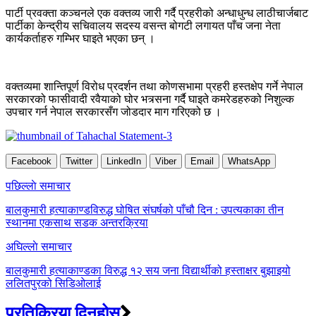
पार्टी प्रवक्ता कञ्चनले एक वक्तव्य जारी गर्दै प्रहरीको अन्धाधुन्ध लाठीचार्जबाट
पार्टीका केन्द्रीय सचिवालय सदस्य वसन्त बोगटी लगायत पाँच जना नेता
कार्यकर्ताहरु गम्भिर घाइते भएका छन् ।
वक्तव्यमा शान्तिपूर्ण विरोध प्रदर्शन तथा कोणसभामा प्रहरी हस्तक्षेप गर्ने नेपाल
सरकारको फासीवादी रवैयाको घोर भत्र्सना गर्दै घाइते कमरेडहरुको निशुल्क
उपचार गर्न नेपाल सरकारसँग जोडदार माग गरिएको छ ।
Facebook
Twitter
LinkedIn
Viber
Email
WhatsApp
Post
पछिल्लाे समाचार
navigation
बालकुमारी हत्याकाण्डविरुद्ध घोषित संघर्षको पाँचौ दिन : उपत्यकाका तीन
स्थानमा एकसाथ सडक अन्तरक्रिया
अघिल्लाे समाचार
बालकुमारी हत्याकाण्डका विरुद्ध १२ सय जना विद्यार्थीको हस्ताक्षर बुझाइयो
ललितपुरको सिडिओलाई
प्रतिक्रिया दिनुहोस्