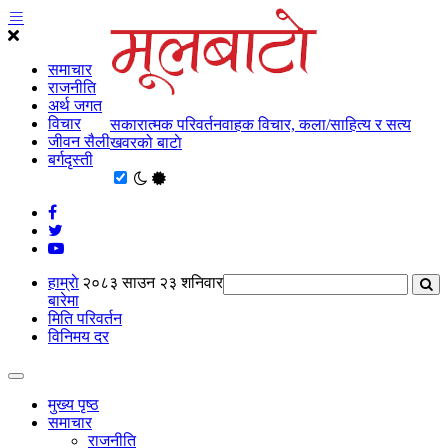
समाचार
राजनीति
अर्थ जगत
विचार
सकारात्मक परिवर्तनवाहक विचार, कला/साहित्य र सत्य
जीवन सैली
खवरको बाटाे
बर्गदृस्ती
हाम्राे
२०८३ साउन २३ शनिवार
बारेमा
मिति परिवर्तन
विनिमय दर
मुख्य पृष्ठ
समाचार
राजनीति