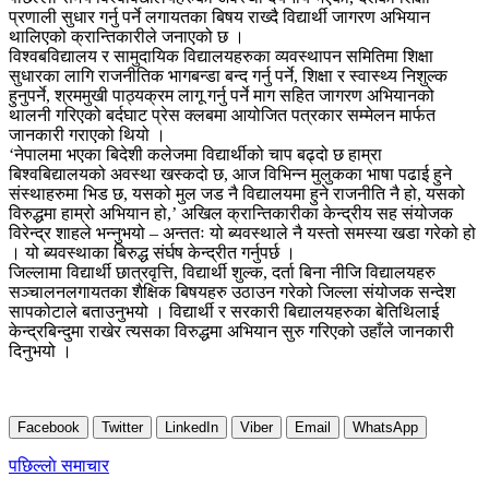
प्रणाली सुधार गर्नु पर्ने लगायतका बिषय राख्दै विद्यार्थी जागरण अभियान
थालिएको क्रान्तिकारीले जनाएको छ ।
विश्वबविद्यालय र सामुदायिक विद्यालयहरुका व्यवस्थापन समितिमा शिक्षा
सुधारका लागि राजनीतिक भागबन्डा बन्द गर्नु पर्ने, शिक्षा र स्वास्थ्य निशुल्क
हुनुपर्ने, श्रममुखी पाठ्यक्रम लागू गर्नु पर्ने माग सहित जागरण अभियानको
थालनी गरिएको बर्दघाट प्रेस क्लबमा आयोजित पत्रकार सम्मेलन मार्फत
जानकारी गराएको थियो ।
‘नेपालमा भएका बिदेशी कलेजमा विद्यार्थीको चाप बढ्दो छ हाम्रा
बिश्वबिद्यालयको अवस्था खस्कदो छ, आज विभिन्न मुलुकका भाषा पढाई हुने
संस्थाहरुमा भिड छ, यसको मुल जड नै विद्यालयमा हुने राजनीति नै हो, यसको
विरुद्धमा हाम्रो अभियान हो,’ अखिल क्रान्तिकारीका केन्द्रीय सह संयोजक
विरेन्द्र शाहले भन्नुभयो – अन्ततः यो ब्यवस्थाले नै यस्तो समस्या खडा गरेको हो
। यो ब्यवस्थाका बिरुद्ध संर्घष केन्द्रीत गर्नुपर्छ ।
जिल्लामा विद्यार्थी छात्रवृत्ति, विद्यार्थी शुल्क, दर्ता बिना नीजि विद्यालयहरु
सञ्चालनलगायतका शैक्षिक बिषयहरु उठाउन गरेको जिल्ला संयोजक सन्देश
सापकोटाले बताउनुभयो । विद्यार्थी र सरकारी बिद्यालयहरुका बेतिथिलाई
केन्द्रबिन्दुमा राखेर त्यसका विरुद्धमा अभियान सुरु गरिएको उहाँले जानकारी
दिनुभयो ।
Facebook
Twitter
LinkedIn
Viber
Email
WhatsApp
Post
पछिल्लाे समाचार