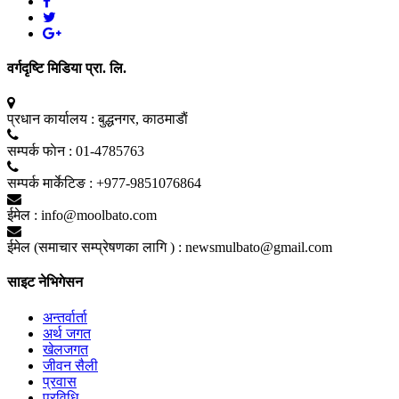
वर्गदृष्टि मिडिया प्रा. लि.
प्रधान कार्यालय :
बुद्धनगर, काठमाडाैं
सम्पर्क फाेन :
01-4785763
सम्पर्क मार्केटिङ :
+977-9851076864
ईमेल :
info@moolbato.com
ईमेल (समाचार सम्प्रेषणका लागि ) :
newsmulbato@gmail.com
साइट नेभिगेसन
अन्तर्वार्ता
अर्थ जगत
खेलजगत
जीवन सैली
प्रवास
प्रविधि