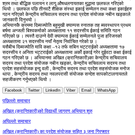
श्रम तथा बौद्धिक पलायन र लागू औषधलगायतका मुद्धामा छलफल गरिएको
थियो । छलफल पछि तीनवटै शैक्षिक संस्था इकाई सम्मेलन तथा कक्षा इकाईहरु
गठन गरिएको केन्द्रीय सचिवालय सदस्य तथा प्रदेश संयोजक नबीन खड्काले
जानकारी दिनुभयो ।
अभियानकै क्रममा दिब्यज्योति बहुमुखी क्याम्पस स्नातक तह ब्यवस्थापन प्रथम
बर्षमा अन्जली बिश्वकर्माको अध्यक्षतामा ११ सदस्सीय ईकाई समिति गठन
गरिएको छ । त्यस्तै दाउन्ने देवी क्याम्पस ईकाई सम्मेलनले पुजा हरिजनको
अध्यक्षतामा २१ सदस्सीय नयाँ नेतृत्व निर्वाचित गरेको छ ।
यसैबीच दिब्यज्योति मावि कक्षा –१२ तर्फ सबिन भट्टराईको अध्यक्षतामा १७
सदस्सीय र अनिता भट्टराईको अध्यक्षतामा अर्काे इकाई गरेर दुईवटा कक्षा ईकाई
गठन गरिएको छ । अभियानमा अखिल (क्रान्तिकारी)का केन्द्रीय सचिवालय
सदस्य तथा प्रदेश संयोजक नबीन खड्का, केन्द्रीय सचिवलाय सदस्य तथा
प्रदेश सहसंयोजक इन्दु वली , केन्द्रीय सदस्य तथा प्रदेश सहसंयोजक मनोज
थापा , केन्द्रीय सदस्य तथा नवलपरासी संयोजक सन्देश सापकोटालगायतले
सहजीकरण गर्नुभएको थियो ।
Facebook
Twitter
LinkedIn
Viber
Email
WhatsApp
Post
पछिल्लाे समाचार
navigation
अखिल (क्रान्तिकारी)को विद्यार्थी जागरण अभियान शुरु
अघिल्लाे समाचार
अखिल (क्रान्तिकारी) का प्रदेश संयोजक सहित ३ जना गिरफ्तार