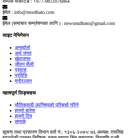
सम्पर्क मार्केटिङ :
+977-9851076864
ईमेल :
info@moolbato.com
ईमेल (समाचार सम्प्रेषणका लागि ) :
newsmulbato@gmail.com
साइट नेभिगेसन
अन्तर्वार्ता
अर्थ जगत
खेलजगत
जीवन सैली
प्रवास
प्रविधि
मनोरञ्जन
महत्वपूर्ण लिङ्कहरू
भाैतिकवादी उपनिषद्काे परिचर्चा गरिने
हाम्राे बारेमा
हाम्राे टिम
सम्पर्क
सूचना तथा प्रसारण विभाग दर्ता नं.: १३०६-२०७५/ ७६
अध्यक्ष: रामसिंह
बुढाथाेकी
प्रबन्ध निर्देशक: हुकुम बहादुर सिंह
सम्पादक: हिरामणि दु:खी