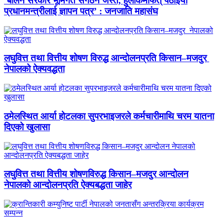
‘बालेन सरकार भूमिगत संगठन जस्तै, हुलाकमार्फत् पठाइयो
प्रधानमन्त्रीलाई ज्ञापन पत्र’ : जनजाति महासंघ
लघुवित्त तथा वित्तीय शोषण विरुद्ध आन्दोलनप्रति किसान–मजदुर
नेपालको ऐक्यवद्धता
ठमेलस्थित आर्या होटलका सुपरभाइजरले कर्मचारीमाथि चरम यातना
दिएको खुलासा
लघुवित्त तथा वित्तीय शोषणविरुद्ध किसान–मजदुर आन्दोलन
नेपालको आन्दोलनप्रति ऐक्यबद्धता जाहेर