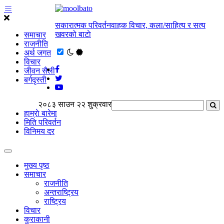
सकारात्मक परिवर्तनवाहक विचार, कला/साहित्य र सत्य
खवरको बाटाे
समाचार
राजनीति
अर्थ जगत
विचार
जीवन सैली
बर्गदृस्ती
२०८३ साउन २२ शुक्रवार
हाम्राे बारेमा
मिति परिवर्तन
विनिमय दर
मुख्य पृष्ठ
समाचार
राजनीति
अन्तराष्ट्रिय
राष्ट्रिय
विचार
कुराकानी