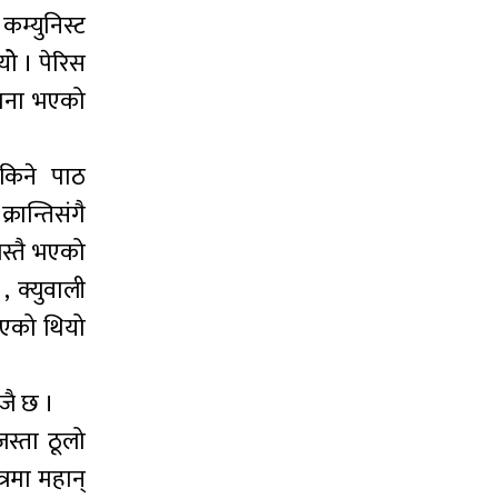
कम्युनिस्ट
ोे । पेरिस
थापना भएको
सकिने पाठ
रान्तिसंगै
जस्तै भएको
, क्युवाली
रिएको थियो
ाजै छ ।
स्ता ठूलो
्रमा महान्