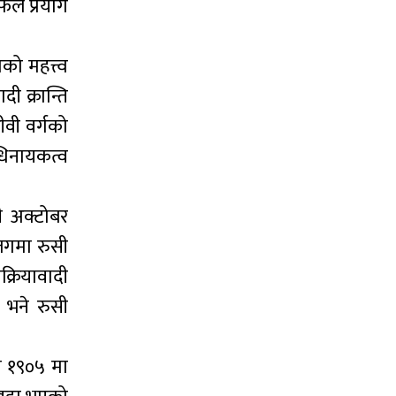
फल प्रयोग
ो महत्त्व
ी क्रान्ति
ीवी वर्गको
अधिनायकत्व
सी अक्टोबर
जगमा रुसी
क्रियावादी
े भने रुसी
सन १९०५ मा