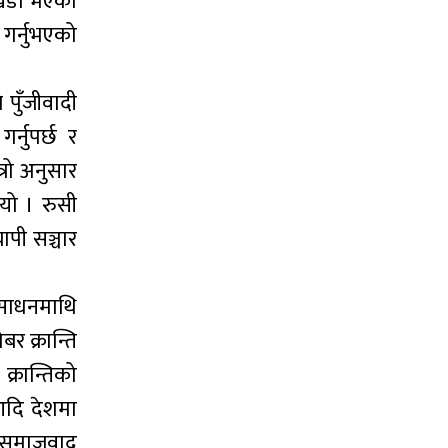
 खडा भएको
 गर्नुभएको
 पुँजीवादी
र्नुपर्छ र
्रो अनुसार
यो । रुसी
ापी सञ्चार
 साधनमाथि
र क्रान्ति
क्रान्तिको
 आदि देशमा
को समाजवाद