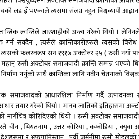
िलो विश्वयुध्दसंगै अक्टोबर समाजवादी क्रान्तिका आधार
ीचको लडाइँ भएकाले त्यसमा संलग्न नहुन विश्वव्यापी आह्वान
ान्त्रिक क्रान्तिले जारशाहीको अन्त्य गरेको थियोे । लेनिनले
त गर्न सक्दैन , त्यसैले क्रान्तिकारीहरुले त्यसको विरोध ग
 । त्यसको फलस्वरूप सन १९१७ अक्टोबर २५ ( रुसी नयाँ पात
महान् रुसी अक्टोबर समाजवादी क्रान्ति सम्पन्न भएको थि
 निर्माण गर्नुको साथै क्रान्तिका लागि नवीन चेतनाको विश्वव्य
्ञानिक समाजवादको आधारशिला निर्माण गर्दै उत्पादनका
े आधार तयार गरेको थियो । मानव जातिको इतिहासमा अक्टोब
िको मार्गचित्र कोरिदिएको थियो । रुसी अक्टोबर समाजवादी 
्तै चीन , भियतनाम , उत्तर कोरिया , कम्बोडिया , क्युवा
 आौं देशहरूमा र अफगानिस्तान , पूर्वी जर्मनीमा रुसी मोडल