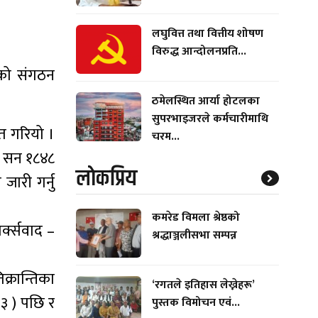
लघुवित्त तथा वित्तीय शोषण
विरुद्ध आन्दोलनप्रति...
िमको संगठन
ठमेलस्थित आर्या होटलका
सुपरभाइजरले कर्मचारीमाथि
ित गरियो ।
चरम...
 र सन १८४८
लाेकप्रिय
जारी गर्नु
कमरेड विमला श्रेष्ठको
र्क्सवाद –
श्रद्धाञ्जलीसभा सम्पन्न
क्रान्तिका
‘रगतले इतिहास लेख्नेहरू’
५३ ) पछि र
पुस्तक विमोचन एवं...