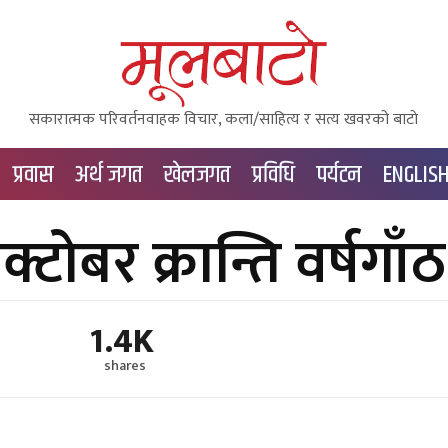
सकारात्मक परिवर्तनवाहक विचार, कला/साहित्य र सत्य खवरको बाटाे
प्रवास
अर्थ जगत
खेलजगत
प्रविधि
पर्यटन
ENGLIS
्टोबर क्रान्ति वर्षगाँठ
1.4K
shares