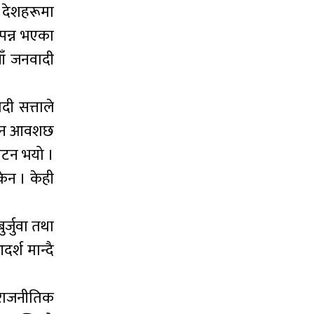
 देशहरूमा
्पन्न भएका
याँ जनवादी
दी सत्ताले
जोडिन आवशछ
घटन भयो ।
केन । केही
र्जुवा तथा
्श मान्दै
र राजनीतिक