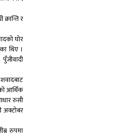
 क्रान्ति र
यवादको घोर
रेका थिए ।
 पुँजीवादी
वेशवादबाट
लको आर्थिक
आधार रुसी
सी अक्टोबर
ीब्र रुपमा