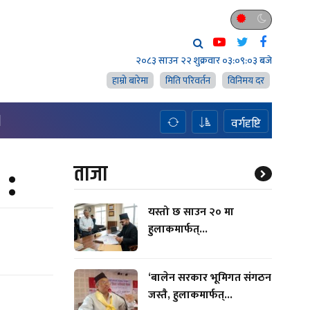
२०८३ साउन २२ शुक्रवार
०३:०९:०४ बजे
हाम्राे बारेमा
मिति परिवर्तन
विनिमय दर
H
वर्गदृष्टि
 :
ताजा
यस्तो छ साउन २० मा
हुलाकमार्फत्...
‘बालेन सरकार भूमिगत संगठन
जस्तै, हुलाकमार्फत्...