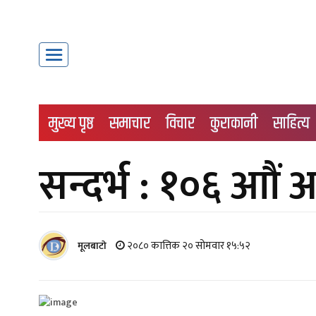
मुख्य पृष्ठ
समाचार
विचार
कुराकानी
साहित्य
सन्दर्भ : १०६ आौं अक
२०८० कात्तिक २० सोमवार १५:५२
मूलबाटाे