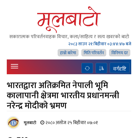
सकारात्मक परिवर्तनवाहक विचार, कला/साहित्य र सत्य खवरको बाटाे
२०८३ साउन २१ बिहीवार
०३:४४:४८ बजे
हाम्राे बारेमा
मिति परिवर्तन
विनिमय दर
वर्गदृष्टि
भारतद्वारा अतिक्रमित नेपाली भूमि
कालापानी क्षेत्रमा भारतीय प्रधानमन्त्री
नरेन्द्र मोदीको भ्रमण
२०८० असोज २५ बिहीवार ०७:०१
मूलबाटाे