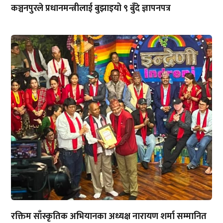
कञ्चनपुरले प्रधानमन्त्रीलाई बुझाइयो ९ बुँदे ज्ञापनपत्र
रक्तिम साँस्कृतिक अभियानका अध्यक्ष नारायण शर्मा सम्मानित