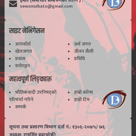
ईमेल (समाचार सम्प्रेषणका लागि ) :
newsmulbato@gmail.com
साइट नेभिगेसन
अन्तर्वार्ता
अर्थ जगत
खेलजगत
जीवन सैली
प्रवास
प्रविधि
मनोरञ्जन
महत्वपूर्ण लिङ्कहरू
भाैतिकवादी उपनिषद्काे
हाम्राे बारेमा
परिचर्चा गरिने
हाम्राे टिम
सम्पर्क
सूचना तथा प्रसारण विभाग दर्ता नं.: १३०६-२०७५/ ७६
अध्यक्ष: रामसिंह बुढाथाेकी