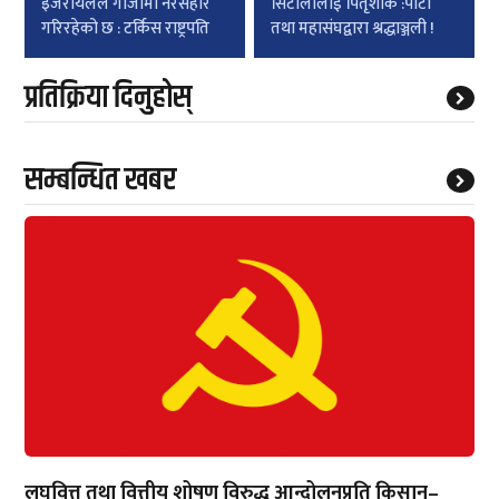
इजरायलले गाजामा नरसंहार
सिटौलालाई पितृशोक :पार्टी
गरिरहेको छ : टर्किस राष्ट्रपति
तथा महासंघद्वारा श्रद्धाञ्जली !
प्रतिक्रिया दिनुहोस्
सम्बन्धित खबर
लघुवित्त तथा वित्तीय शोषण विरुद्ध आन्दोलनप्रति किसान–