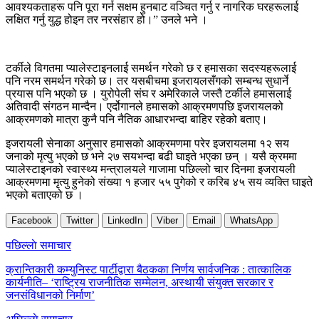
आवश्यकताहरू पनि पूरा गर्न सक्षम हुनबाट वञ्चित गर्नु र नागरिक घरहरूलाई
लक्षित गर्नु युद्ध होइन तर नरसंहार हो।” उनले भने ।
टर्कीले विगतमा प्यालेस्टाइनलाई समर्थन गरेको छ र हमासका सदस्यहरूलाई
पनि नरम समर्थन गरेको छ। तर यसबीचमा इजरायलसँगको सम्बन्ध सुधार्ने
प्रयास पनि भएको छ । युरोपेली संघ र अमेरिकाले जस्तै टर्कीले हमासलाई
अतिवादी संगठन मान्दैन। एर्दोगानले हमासको आक्रमणपछि इजरायलको
आक्रमणको मात्रा कुनै पनि नैतिक आधारभन्दा बाहिर रहेको बताए।
इजरायली सेनाका अनुसार हमासको आक्रमणमा परेर इजरायलमा १२ सय
जनाको मृत्यु भएको छ भने २७ सयभन्दा बढी घाइते भएका छन् । यसै क्रममा
प्यालेस्टाइनको स्वास्थ्य मन्त्रालयले गाजामा पछिल्लो चार दिनमा इजरायली
आक्रमणमा मृत्यु हुनेको संख्या १ हजार ५५ पुगेको र करिब ४५ सय व्यक्ति घाइते
भएको बताएको छ ।
Facebook
Twitter
LinkedIn
Viber
Email
WhatsApp
Post
पछिल्लाे समाचार
navigation
क्रान्तिकारी कम्युनिस्ट पार्टीद्वारा बैठकका निर्णय सार्वजनिक : तात्कालिक
कार्यनीति– ‘राष्ट्रिय राजनीतिक सम्मेलन, अस्थायी संयुक्त सरकार र
जनसंविधानको निर्माण’