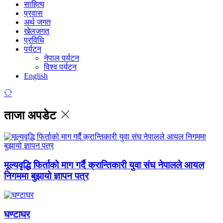
साहित्य
प्रवास
अर्थ जगत
खेलजगत
प्रविधि
पर्यटन
नेपाल पर्यटन
विश्व पर्यटन
English
ताजा अपडेट
मूल्यवृद्धि फिर्ताको माग गर्दै क्रान्तिकारी युवा संघ नेपालले आयल
निगममा बुझायो ज्ञापन पत्र
घण्टाघर