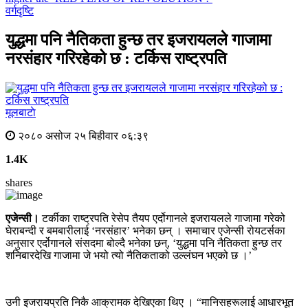
वर्गदृष्टि
युद्धमा पनि नैतिकता हुन्छ तर इजरायलले गाजामा
नरसंहार गरिरहेको छ : टर्किस राष्ट्रपति
मूलबाटाे
२०८० असोज २५ बिहीवार ०६:३९
1.4K
shares
एजेन्सी।
टर्कीका राष्ट्रपति रेसेप तैयप एर्दोगानले इजरायलले गाजामा गरेको
घेराबन्दी र बमबारीलाई ‘नरसंहार’ भनेका छन् । समाचार एजेन्सी रोयटर्सका
अनुसार एर्दोगानले संसदमा बोल्दै भनेका छन्, ‘युद्धमा पनि नैतिकता हुन्छ तर
शनिबारदेखि गाजामा जे भयो त्यो नैतिकताको उल्लंघन भएको छ ।’
उनी इजरायप्रति निकै आक्रामक देखिएका थिए । “मानिसहरूलाई आधारभूत