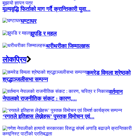
मूल्यवृद्धि फिर्ताको माग गर्दै क्रान्तिकारी युवा...
घण्टाघर
झुपडि र महल
थरीथरीका जिम्मालहरू
लाेकप्रिय
कमरेड विमला श्रेष्ठको
श्रद्धाञ्जलीसभा सम्पन्न
वर्तमान
नेपालको राजनीतिक संकट : कारण,...
‘रगतले इतिहास लेख्नेहरू’ पुस्तक विमोचन एवं...