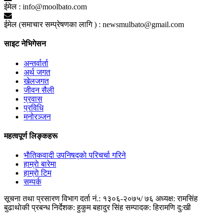
ईमेल :
info@moolbato.com
ईमेल (समाचार सम्प्रेषणका लागि ) :
newsmulbato@gmail.com
साइट नेभिगेसन
अन्तर्वार्ता
अर्थ जगत
खेलजगत
जीवन सैली
प्रवास
प्रविधि
मनोरञ्जन
महत्वपूर्ण लिङ्कहरू
भाैतिकवादी उपनिषद्काे परिचर्चा गरिने
हाम्राे बारेमा
हाम्राे टिम
सम्पर्क
सूचना तथा प्रसारण विभाग दर्ता नं.: १३०६-२०७५/ ७६
अध्यक्ष: रामसिंह
बुढाथाेकी
प्रबन्ध निर्देशक: हुकुम बहादुर सिंह
सम्पादक: हिरामणि दु:खी