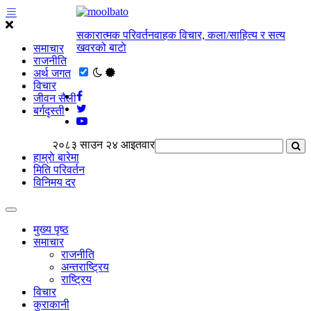
सकारात्मक परिवर्तनवाहक विचार, कला/साहित्य र सत्य
खवरको बाटाे
समाचार
राजनीति
अर्थ जगत
विचार
जीवन सैली
बर्गदृस्ती
२०८३ साउन २४ आइतवार
हाम्राे बारेमा
मिति परिवर्तन
विनिमय दर
मुख्य पृष्ठ
समाचार
राजनीति
अन्तराष्ट्रिय
राष्ट्रिय
विचार
कुराकानी