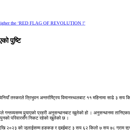
को पुष्टि
िनियाँ तस्करले त्रिभुवन अन्तर्राष्ट्रिय विमानस्थलबाट ११ महिनामा साढे ३ सय क
े गन्तव्यसम्म पुर्‍याएको प्रहरी अनुसन्धानबाट खुलेको हो । अनुसन्धानमा तानिए
र्षमान पुनको परिवारसँग निकट रहेको खुलेको छ ।
ेखि २०२३ को जुलाईसम्म हङकङ र दुबईबाट ३ सय ६२ किलो ७ सय ७८ ग्राम सुन हङक