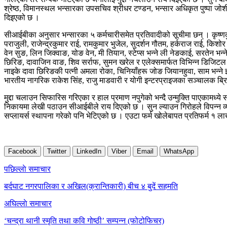
श्रेष्ठ, विमानस्थल भन्सारका उपसचिव श्रीधर टण्डन, भन्सार अधिकृत पुष्पा ज
दिइएको छ ।
सीआईबीका अनुसार भन्सारका ५ कर्मचारीसमेत प्रतिवादीको सूचीमा छन् । कृष्णकुमार
पराजुली, राजेन्द्रकुमार राई, रामकुमार भुजेल, सुदर्शन गौतम, हर्कराज राई, किशो
वेन सुङ, लिन जिक्वाङ, योङ वेन, मी तियान, स्टेप्स भन्ने ली नेङकाई, सरतेन भन्
छिरिङ, दावाजिन वाङ, शिव सर्राफ, सुमन खरेल र एलेक्समार्फत विभिन्न डिजिटल 
नाइके दावा छिरिङकी पत्नी अमला रोका, चिनियाँहरू जोङ जियानहुवा, साम भन्न
भारतीय नागरिक राकेश सिंह, राजु माडवारी र योगी इन्टरप्राइजका सञ्चालक ब्रिस
मुद्दा चलाउन सिफारिस गरिएका र हाल प्रमाण नपुगेको भन्दै उन्मुक्ति पाएकामध्
निकायमा लेखी पठाउन सीआईबीले राय दिएको छ । सुन ल्याउन गिरोहले विपन्न व्यक्त
सप्लायर्स स्थापना गरेको पनि भेटिएको छ । एउटा फर्म खोलेबापत प्रतिफर्म १ ला
Facebook
Twitter
LinkedIn
Viber
Email
WhatsApp
Post
पछिल्लाे समाचार
navigation
बर्दघाट नगरपालिका र अखिल(क्रान्तिकारी) बीच ४ बुदें सहमति
अघिल्लाे समाचार
‘चन्द्रा थानी स्मृति तथा कवि गोष्ठी’ सम्पन्न (फोटोफिचर)