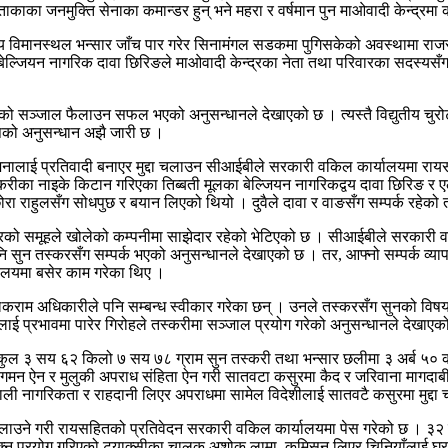
ताकाका जनमुक्ति सेनाका कमान्डर हुन् भने महरा र वर्षमान पुन माओवादी केन्द्रम
ट्रिय विमानस्थल भन्सार जाँच पार गरेर सिनामंगल सडकमा पुगिसकेको अवस्थामा रा
बेल्जियन नागरिक दावा छिरिङले माओवादी केन्द्रका नेता तथा परिवारका सदस्यसँगको 
राधको सञ्जाल फैलाउन सफल भएको अनुसन्धानले देखाएको छ । त्यस्तै विद्युतीय चु
ेपको अनुसन्धान अझै जारी छ ।
नालाई प्रतिवादी बनाएर मुद्दा चलाउन सीआईबीले सरकारी वकिल कार्यालयमा रायस
का नाइके किटान गरिएका तिब्बती मूलका बेल्जियन नागरिकद्वय दावा छिरिङ र एल
 छोरा राहुलसँग सोधपुछ र बयान लिएको थियो । दुवैले दावा र वाङसँग सम्पर्क रहेक
तस्करको समूहले खोलेको कम्पनीमा साझेदार रहेको भेटिएको छ । सीआईबीले सरकारी
 सुन तस्करसँग सम्पर्क भएको अनुसन्धानले देखाएको छ । तर, आफ्नो सम्पर्क व्याप
िवालयमा बसेर काम गरेका थिए ।
 झलकराम अधिकारीले पनि सम्बन्ध स्वीकार गरेका छन् । उनले तस्करसँग सुनको 
लाई प्रभावमा पारेर गिरोहले तस्करीमा सञ्जाल प्रयोग गरेको अनुसन्धानले देखाएक
ुल ३ सय ६२ किलो ७ सय ७८ ग्राम सुन तस्करी तथा भन्सार छलीमा ३ अर्ब ५० क
ध्यागमन ऐन र मुलुकी अपराध संहिता ऐन गरी सातवटा कसुरमा कैद र जरिवाना मागद
ली नागरिकता र राहदानी लिएर अपराधमा सामेल विदेशीलाई सातवटै कसुरमा मुद्द
ा चलाउने गरी रायसहितको प्रतिवेदन सरकारी वकिल कार्यालयमा पेस गरेको छ । ३
ोक्न प्रयोग गरिएको ट्याक्सीका चालक अशोक लामा, कमिसन लिएर चिनियाँलाई घर 