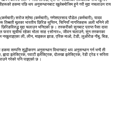
नीहरूको हकमा पछि थप अनुसन्धानबाट खुलेबमोजिम हुने गरी मुद्दा नचलाउन राय
कर्मचारी) सरोज श्रेष्ठ (कर्मचारी), गणेशप्रसाद पौडेल (कर्मचारी), यादव
रिकहरू तिब्बती मूलका भारतीय छिरिङ थुप्तिन, चिनियाँ नागरिकहरू अली भनिने ली
ा छिरिङविरुद्ध मुद्दा चलाउन भनिएको छ । तस्करीको सुनबाट प्राप्त पैसा दावा
तर हाल फरार सूचीमा रहेका भोला साह ९सोनार०, जीवन चलाउने, सुन तस्करका
नाम नखुलाइएका ली, लीन, माइकल झाङ, एरिक माओ, टेडी, लुओरोङ गोंबु, बिङ,
हकमा सम्पत्ति शुद्धीकरण अनुसन्धान विभागबाट थप अनुसन्धान गर्न भन्दै ती
्वादा इलेक्ट्रिक, पवाटी इलेक्ट्रिक, दोलखा इलेक्ट्रिक, रेडी ट्रेड र सरिता
र्याउने गरेको पनि पाइएको छ ।