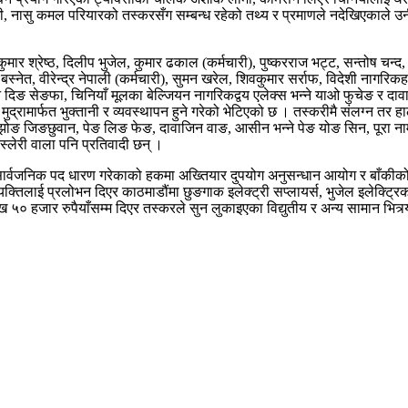
ोशी, नासु कमल परियारको तस्करसँग सम्बन्ध रहेको तथ्य र प्रमाणले नदेखिएकाले उ
 श्रेष्ठ, दिलीप भुजेल, कुमार ढकाल (कर्मचारी), पुष्करराज भट्ट, सन्तोष चन्द, (
र बस्नेत, वीरेन्द्र नेपाली (कर्मचारी), सुमन खरेल, शिवकुमार सर्राफ, विदेशी नाग
ने दिङ सेङफा, चिनियाँ मूलका बेल्जियन नागरिकद्वय एलेक्स भन्ने याओ फुचेङ र दाव
मुद्रामार्फत भुक्तानी र व्यवस्थापन हुने गरेको भेटिएको छ । तस्करीमै संलग्न 
े झोङ जिङछुवान, पेङ लिङ फेङ, दावाजिन वाङ, आसीन भन्ने पेङ योङ सिन, पूरा 
्लेरी वाला पनि प्रतिवादी छन् ।
ये सार्वजनिक पद धारण गरेकाको हकमा अख्तियार दुपयोग अनुसन्धान आयोग र बाँकीको 
िलाई प्रलोभन दिएर काठमाडौंमा छुङगाक इलेक्ट्री सप्लायर्स, भुजेल इलेक्ट्रिक, ह
ख ५० हजार रुपैयाँसम्म दिएर तस्करले सुन लुकाइएका विद्युतीय र अन्य सामान भित्