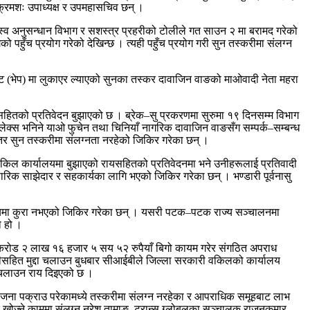
ा क्रमशः उपाध्यक्ष र उपमहासचिव छन् ।
जस्व अनुसन्धान विभाग र सशस्त्र प्रहरीको टोलीले गत साउन २ मा बरामद गरेको
पहुँच प्रयोग गरेको देखिन्छ । त्यही पहुँच प्रयोग गरी सुन तस्करीमा संलग्न
रोट (भेप) मा लुकाएर ल्याएको सुनका तस्कर दावाजिन वाङको माओवादी नेता महरा
हितको प्रतिवेदन बुझाएको छ । ब्रेक–सु प्रकरणमा सुरुमा १९ दिनसम्म विभाग
ेक्स भनिने याओ फुचेन तथा चिनियाँ नागरिक दावाजिन वाङसँग सम्पर्क–सम्बन्ध
ो तर सुन तस्करीमा संलग्नता नरहेको जिकिर गरेका छन् ।
 वकिल कार्यालयमा बुझाएको रायसहितको प्रतिवेदनमा भने उनीहरूलाई प्रतिवादी
ारिक साझेदार र सहकार्यका लागि भएको जिकिर गरेका छन् । भण्डारी पूर्वनासु
विषयमा कुरा नभएको जिकिर गरेका छन् । यसरी पटक–पटक राज्य सञ्चालनमा
ो हो ।
रोड २ लाख १६ हजार ५ सय ५२ रुपैयाँ बिगो कायम गरेर संगठित अपराध
ाबीसहित मुद्दा चलाउन बुधबार सीआईबीले जिल्ला सरकारी वकिलको कार्यालय
ा चलाउन राय दिइएको छ ।
२ जना पक्राउ परेकामध्ये तस्करीमा संलग्न नरहेका र आपराधिक समूहबाट लाभ
खोज्ने काममा संलग्न नरेश तामाङ, ट्रान्स ग्लोबलका सञ्चालक राजनकुमार