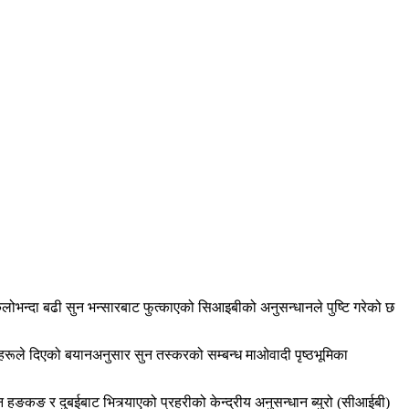
िलोभन्दा बढी सुन भन्सारबाट फुत्काएको सिआइबीको अनुसन्धानले पुष्टि गरेको छ
काहरूले दिएको बयानअनुसार सुन तस्करको सम्बन्ध माओवादी पृष्ठभूमिका
ङ र दुबईबाट भित्र्याएको प्रहरीको केन्द्रीय अनुसन्धान ब्युरो (सीआईबी)