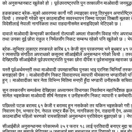
को अनुसन्धानबाट खुलेको हो । पूर्वउपराष्ट्रपति पुन तत्कालीन माओवादी जनयुद्ध
हङकङबाट ब्रेक–सुको आवरणमा कार्गो गरी ल्याइएका वस्तु त्रिभुवन अन्तर्राष्
थियो । तस्करी गरेको सुन काठमाडौंमा व्यवस्थापन जिम्मा पाएका तिब्बती मूलका 
विदेशीलाई नेपाली नागरिकता तथा राहदानीसमेत बनाइदिएको भेटिएको छ ।
दावाले माओवादी केन्द्रकी कार्यकर्ता रोल्पाकी अमला रोकासँग विवाह गरेर अप
तथा उनका दुई छोरा राहुल र निर्मलसँग निकट सम्बन्ध रहेको पनि खुलेको छ । भ
ब्रेक–सुभित्र लुकाएर तस्करले करिब ६१ केजी सुन प्रकरणमा भने बुधबार ४१ ज
र त्यसपछि संगठित अपराधको कसुरमा सीआईबीले अनुसन्धान गरेको थियो । तस्करी
देखिएपछि सीआईबीले पूर्वउपराष्ट्रपति पुनका छोरा दीपेश र पूर्वसभामुख महराका
यस्तै पूर्वअर्थमन्त्री तथा माओवादी उपमहासचिव पुनका भाइ प्रनिश चिनियाँ 
बनाइएको छैन । माओवादीसँग निकट विवादास्पद व्यापारी भीमकान्त भण्डारीको पनि
हुन् । माओवादीका चार नेता विभिन्न मितिमा मन्त्री हुँदा भण्डारी उनीहरूकै सच
सुन तस्करसँग सम्पर्कमा देखिएका अध्यागमन विभागका निवर्तमान महानिर्देशक
सामेल भइसकेका माओवादी शीर्ष नेताहरू र उनीहरूसँग निकट व्यापारी र कर्मचारी
पछिल्लो पटक बरामद ६१ केजी र बरामद हुन नसकेको तर यकिन भइसकेको गरी क
निवारण ऐन, भन्सार ऐन, नेपाल राष्ट्र बैंक ऐन, नागरिकता ऐन, राहदानी ऐन, अ
काठमाडौंमा पहिलो चरणको रायसहितको अनुसन्धान प्रतिवेदन बुझाएको छ । नेपा
सीआईबीले अनुसन्धानमा परेकामध्ये २५ र फरार १८ लाई प्रतिवादी बनाएर मुद्द
नलिएका तर सम्पर्क भेटिएका ७ जनालाई मुद्दा नचलाउन राय दिइएको छ । सुन ब