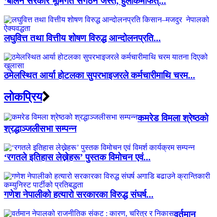
‘बालेन सरकार भूमिगत संगठन जस्तै, हुलाकमार्फत्...
लघुवित्त तथा वित्तीय शोषण विरुद्ध आन्दोलनप्रति...
ठमेलस्थित आर्या होटलका सुपरभाइजरले कर्मचारीमाथि चरम...
लाेकप्रिय
कमरेड विमला श्रेष्ठको
श्रद्धाञ्जलीसभा सम्पन्न
‘रगतले इतिहास लेख्नेहरू’ पुस्तक विमोचन एवं...
गणेश नेपालीको हत्यारो सरकारका विरुद्ध संघर्ष...
वर्तमान