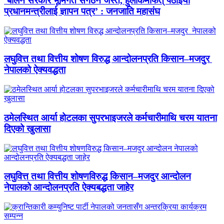
‘बालेन सरकार भूमिगत संगठन जस्तै, हुलाकमार्फत् पठाइयो
प्रधानमन्त्रीलाई ज्ञापन पत्र’ : जनजाति महासंघ
लघुवित्त तथा वित्तीय शोषण विरुद्ध आन्दोलनप्रति किसान–मजदुर
नेपालको ऐक्यवद्धता
ठमेलस्थित आर्या होटलका सुपरभाइजरले कर्मचारीमाथि चरम यातना
दिएको खुलासा
लघुवित्त तथा वित्तीय शोषणविरुद्ध किसान–मजदुर आन्दोलन
नेपालको आन्दोलनप्रति ऐक्यबद्धता जाहेर