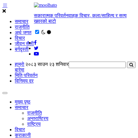
सकारात्मक परिवर्तनवाहक विचार, कला/साहित्य र सत्य
खवरको बाटाे
समाचार
राजनीति
अर्थ जगत
विचार
जीवन सैली
बर्गदृस्ती
हाम्राे
२०८३ साउन २३ शनिवार
बारेमा
मिति परिवर्तन
विनिमय दर
मुख्य पृष्ठ
समाचार
राजनीति
अन्तराष्ट्रिय
राष्ट्रिय
विचार
कुराकानी