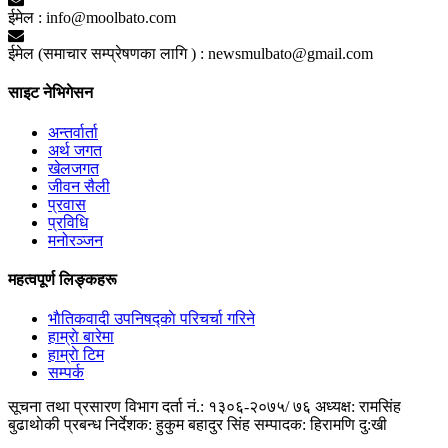
ईमेल :
info@moolbato.com
ईमेल (समाचार सम्प्रेषणका लागि ) :
newsmulbato@gmail.com
साइट नेभिगेसन
अन्तर्वार्ता
अर्थ जगत
खेलजगत
जीवन सैली
प्रवास
प्रविधि
मनोरञ्जन
महत्वपूर्ण लिङ्कहरू
भाैतिकवादी उपनिषद्काे परिचर्चा गरिने
हाम्राे बारेमा
हाम्राे टिम
सम्पर्क
सूचना तथा प्रसारण विभाग दर्ता नं.: १३०६-२०७५/ ७६
अध्यक्ष: रामसिंह
बुढाथाेकी
प्रबन्ध निर्देशक: हुकुम बहादुर सिंह
सम्पादक: हिरामणि दु:खी