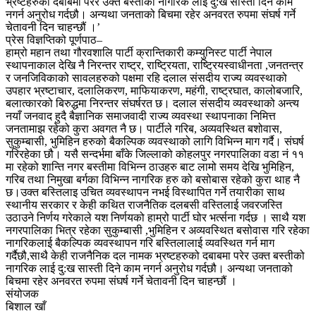
भ्रष्टहरुको दबाबमा परेर उक्त बस्तीको नागरिक लाई दु:ख सास्ती दिने काम
नगर्न अनुरोध गर्दछौ। अन्यथा जनताको बिचमा रहेर अनवरत रुपमा संघर्ष गर्ने
चेतावनी दिन चाहन्छौं ।’
प्रेस विज्ञप्तिको पूर्णपाठ–
हाम्रो महान तथा गौरवशालि पार्टी क्रान्तिकारी कम्युनिस्ट पार्टी नेपाल
स्थापनाकाल देखि नै निरन्तर राष्ट्र, राष्ट्रियता, राष्ट्रियस्वाधीनता ,जनतन्त्र
र जनजिविकाको सावलहरुको पक्षमा रहि दलाल संसदीय राज्य व्यवस्थाको
उपहार भ्रष्टाचार, दलालिकरण, माफियाकरण, महंगी, राष्ट्रघात, कालोबजारि,
बलात्कारको बिरुद्धमा निरन्तर संघर्षरत छ। दलाल संसदीय व्यवस्थाको अन्त्य
नयाँ जनवाद हुदै बैज्ञानिक समाजवादी राज्य व्यवस्था स्थापनाका निमित्त
जनतामाझ रहेको कुरा अवगत नै छ। पार्टीले गरिब, अव्यवस्थित बशोवास,
सुकुम्बासी, भुमिहिन हरुको बैकल्पिक व्यवस्थाको लागि विभिन्न माग गर्दै। संघर्ष
गरिरहेका छौ। यसै सन्दर्भमा बाँके जिल्लाको कोहलपुर नगरपालिका वडा नं ११
मा रहेको शान्ति नगर बस्तीमा विभिन्न ठाउहरु बाट लामो समय देखि भुमिहिन,
गरिब तथा निमुखा बर्गका विभिन्न नागरिक हरु को बसोबास रहेको कुरा थाह नै
छ।उक्त बस्तिलाइ उचित व्यवस्थापन नभई विस्थापित गर्ने तयारीका साथ
स्थानीय सरकार र केही कथित राजनैतिक दलबसी वस्तिलाई जवरजस्ति
उठाउने निर्णय गरेकाले यश निर्णयको हाम्रो पार्टी घोर भर्त्सना गर्दछ । साथै यश
नगरपालिका भित्र रहेका सुकुम्बासी ,भुमिहिन र अव्यवस्थित बसोवास गरि रहेका
नागरिकलाई बैकल्पिक व्यवस्थापन गरि बस्तिलालाई व्यवस्थित गर्न माग
गर्दैछौ,साथै केही राजनैनिक दल नामक भ्रष्टहरुको दबाबमा परेर उक्त बस्तीको
नागरिक लाई दु:ख सास्ती दिने काम नगर्न अनुरोध गर्दछौ। अन्यथा जनताको
बिचमा रहेर अनवरत रुपमा संघर्ष गर्ने चेतावनी दिन चाहन्छौं ।
संयोजक
बिशाल खाँ