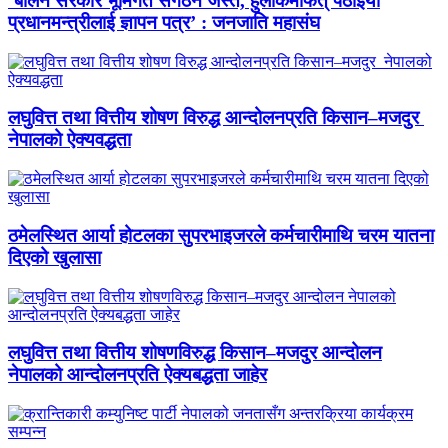
‘बालेन सरकार भूमिगत संगठन जस्तै, हुलाकमार्फत् पठाइयो
प्रधानमन्त्रीलाई ज्ञापन पत्र’ : जनजाति महासंघ
लघुवित्त तथा वित्तीय शोषण विरुद्ध आन्दोलनप्रति किसान–मजदुर
नेपालको ऐक्यवद्धता
ठमेलस्थित आर्या होटलका सुपरभाइजरले कर्मचारीमाथि चरम यातना
दिएको खुलासा
लघुवित्त तथा वित्तीय शोषणविरुद्ध किसान–मजदुर आन्दोलन
नेपालको आन्दोलनप्रति ऐक्यबद्धता जाहेर