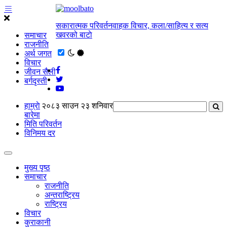
सकारात्मक परिवर्तनवाहक विचार, कला/साहित्य र सत्य
खवरको बाटाे
समाचार
राजनीति
अर्थ जगत
विचार
जीवन सैली
बर्गदृस्ती
हाम्राे
२०८३ साउन २३ शनिवार
बारेमा
मिति परिवर्तन
विनिमय दर
मुख्य पृष्ठ
समाचार
राजनीति
अन्तराष्ट्रिय
राष्ट्रिय
विचार
कुराकानी