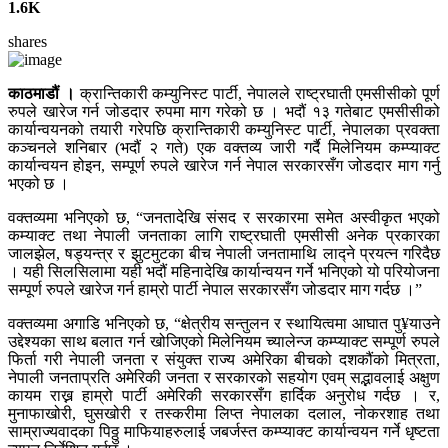
1.6K
shares
काठमाडौं ।
क्रान्तिकारी कम्युनिस्ट पार्टी, नेपालले राष्ट्रघाती एमसीसीको पूर्ण
रुपले खारेज गर्न जोडदार रुपमा माग गरेको छ । भदौं १३ गतेबाट एमसीसीको
कार्यान्वयनको तयारी गरेपछि क्रान्तिकारी कम्युनिस्ट पार्टी, नेपालका प्रवक्ता
कञ्चनले शनिबार (भदौं २ गते) एक वक्तव्य जारी गर्दै मिलेनियम कम्प्याक्ट
कार्यान्वयन होइन, सम्पूर्ण रुपले खारेज गर्न नेपाल सरकारसँग जोडदार माग गर्नु
भएको छ ।
वक्तव्यमा भनिएको छ, “जनतादेखि संसद र सरकारमा समेत अस्वीकृत भएको
कम्याक्ट तथा नेपाली जनताका लागि राष्ट्रघाती एमसीसी अनेक प्रकारका
जालझेल, षड्यन्त्र र झुटमुटका बीच नेपाली जनतामाथि लाद्ने प्रयत्न गरिदैछ
। यही सिलसिलामा यही भदौं महिनादेखि कार्यान्वयन गर्ने भनिएको यो परियोजना
सम्पूर्ण रुपले खारेज गर्न हाम्रो पार्टी नेपाल सरकारसँग जोडदार माग गर्दछ ।”
वक्तव्यमा अगाडि भनिएको छ, “क्षेत्रीय सन्तुलन र स्थायित्वमा आघात पु¥याउने
उद्देश्यका साथ बलात गर्न खोजिएको मिलेनियम च्यालेन्ज कम्प्याक्ट सम्पूर्ण रुपले
फिर्ता गरी नेपाली जनता र संयुक्त राज्य अमेरिका बीचको दशकौंको मित्रता,
नेपाली जनताप्रति अमेरिकी जनता र सरकारको सहयोग एवम् सद्भावलाई अक्षुण
कायम राख्न हाम्रो पार्टी अमेरिकी सरकारसँग हार्दिक अनुरोध गर्दछ । र,
मुनाफाखोरी, घुसखोरी र तस्करीमा लिप्त नेपालका दलाल, नोकरशाह तथा
साम्राज्यवादका पिठ्ठु माफियाहरुलाई जबर्जस्त कम्प्याक्ट कार्यान्वयन गर्ने धृष्टता