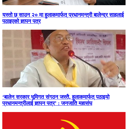
यस्तो छ साउन २० मा हुलाकमार्फत् प्रधानमन्त्री बालेन्द्र साहलाई
पठाइएको ज्ञापन पत्र
‘बालेन सरकार भूमिगत संगठन जस्तै, हुलाकमार्फत् पठाइयो
प्रधानमन्त्रीलाई ज्ञापन पत्र’ : जनजाति महासंघ