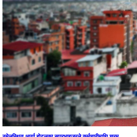
ठमेलस्थित आर्या होटलका सुपरभाइजरले कर्मचारीमाथि चरम