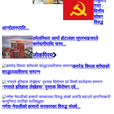
तथा
वित्तीय
शोषण
विरुद्ध
आन्दोलनप्रति...
ठमेलस्थित आर्या होटलका सुपरभाइजरले
कर्मचारीमाथि चरम...
लाेकप्रिय
कमरेड विमला श्रेष्ठको
श्रद्धाञ्जलीसभा सम्पन्न
‘रगतले इतिहास लेख्नेहरू’ पुस्तक विमोचन एवं...
गणेश नेपालीको हत्यारो सरकारका विरुद्ध संघर्ष...