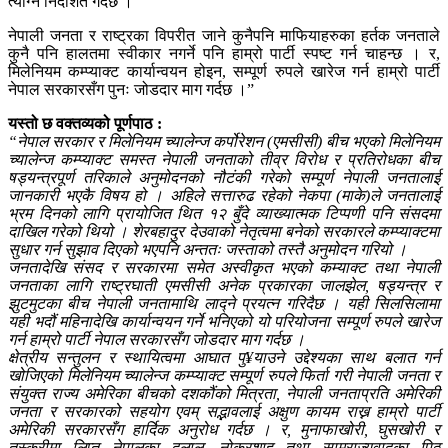
त्याग्न निर्देशित गर्दछ ।
नेपाली जनता र राष्ट्रका विपरीत जाने कुनैपनि माफियाहरुका हर्तक जनताले
कुनै पनि हालतमा स्वीकार नगर्ने पनि हाम्रो पार्टी स्पष्ट गर्न चाहन्छ । र,
मिलेनियम कम्प्याक्ट कार्यान्वयन होइन, सम्पूर्ण रुपले खारेज गर्न हाम्रो पार्टी
नेपाल सरकारसँग पुनः जोडदार माग गर्दछ ।”
यस्तो छ वक्तव्यको पूर्णपाठ :
“नेपाल सरकार र मिलेनियम च्यालेन्ज कर्पोरेशन (एमसीसी) बीच भएको मिलेनियम
च्यालेन्ज कम्प्याक्ट समस्त नेपाली जनताको तीव्र विरोध र प्रतिरोधका बीच
षड्यन्त्रपूर्ण तरिकाले अनुमोदनको नौटंकी गरेको सम्पूर्ण नेपाली जनतालाई
जानकारी भएकै विषय हो । अहिले सत्तारुढ रहेको नेकपा (माके)ले जनतालाई
भ्रम दिनको लागि प्रायोजित थित १२ बुँदे व्याख्यात्मक टिप्पणी पनि संसदमा
दाखिल गरेको थियो । शेरबहादुर देउवाको नेतृत्वमा बनेको सरकारले कम्प्याक्टमा
सुधार गर्न सुझाव दिएको भएपनि अन्ततः जस्ताको तस्तै अनुमोदन गरियो ।
जनतादेखि संसद र सरकारमा समेत अस्वीकृत भएको कम्याक्ट तथा नेपाली
जनताका लागि राष्ट्रघाती एमसीसी अनेक प्रकारका जालझेल, षड्यन्त्र र
झुटमुटका बीच नेपाली जनतामाथि लाद्ने प्रयत्न गरिदैछ । यही सिलसिलामा
यही भदौं महिनादेखि कार्यान्वयन गर्ने भनिएको यो परियोजना सम्पूर्ण रुपले खारेज
गर्न हाम्रो पार्टी नेपाल सरकारसँग जोडदार माग गर्दछ ।
क्षेत्रीय सन्तुलन र स्थायित्वमा आघात पु¥याउने उद्देश्यका साथ बलात गर्न
खोजिएको मिलेनियम च्यालेन्ज कम्प्याक्ट सम्पूर्ण रुपले फिर्ता गरी नेपाली जनता र
संयुक्त राज्य अमेरिका बीचको दशकौंको मित्रता, नेपाली जनताप्रति अमेरिकी
जनता र सरकारको सहयोग एवम् सद्भावलाई अक्षुण कायम राख्न हाम्रो पार्टी
अमेरिकी सरकारसँग हार्दिक अनुरोध गर्दछ । र, मुनाफाखोरी, घुसखोरी र
तस्करीमा लिप्त नेपालका दलाल, नोकरशाह तथा साम्राज्यवादका पिठ्ठु