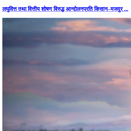
लघुवित्त तथा वित्तीय शोषण विरुद्ध आन्दोलनप्रति किसान–मजदुर ...