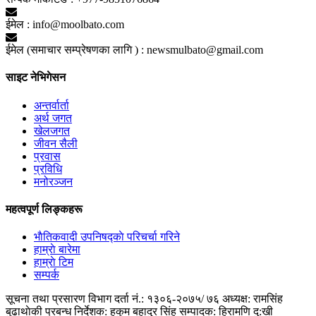
ईमेल :
info@moolbato.com
ईमेल (समाचार सम्प्रेषणका लागि ) :
newsmulbato@gmail.com
साइट नेभिगेसन
अन्तर्वार्ता
अर्थ जगत
खेलजगत
जीवन सैली
प्रवास
प्रविधि
मनोरञ्जन
महत्वपूर्ण लिङ्कहरू
भाैतिकवादी उपनिषद्काे परिचर्चा गरिने
हाम्राे बारेमा
हाम्राे टिम
सम्पर्क
सूचना तथा प्रसारण विभाग दर्ता नं.: १३०६-२०७५/ ७६
अध्यक्ष: रामसिंह
बुढाथाेकी
प्रबन्ध निर्देशक: हुकुम बहादुर सिंह
सम्पादक: हिरामणि दु:खी