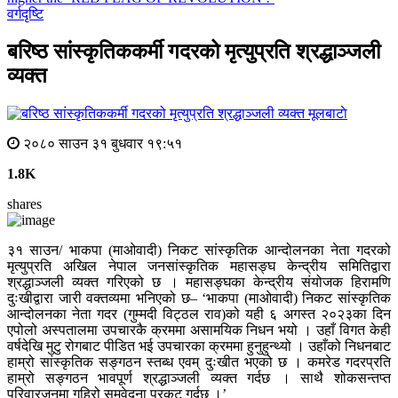
वर्गदृष्टि
बरिष्ठ सांस्कृतिककर्मी गदरको मृत्युप्रति श्रद्धाञ्जली
व्यक्त
मूलबाटाे
२०८० साउन ३१ बुधवार १९:५१
1.8K
shares
३१ साउन/ भाकपा (माओवादी) निकट सांस्कृतिक आन्दोलनका नेता गदरको
मृत्युप्रति अखिल नेपाल जनसांस्कृतिक महासङ्घ केन्द्रीय समितिद्वारा
श्रद्धाञ्जली व्यक्त गरिएको छ । महासङ्घका केन्द्रीय संयोजक हिरामणि
दुःखीद्वारा जारी वक्तव्यमा भनिएको छ– ‘भाकपा (माओवादी) निकट सांस्कृतिक
आन्दोलनका नेता गदर (गुम्मदी विट्ठल राव)को यही ६ अगस्त २०२३का दिन
एपोलो अस्पतालमा उपचारकै क्रममा असामयिक निधन भयो । उहाँ विगत केही
वर्षदेखि मुटु रोगबाट पीडित भई उपचारका क्रममा हुनुहुन्थ्यो । उहाँको निधनबाट
हाम्रो सांस्कृतिक सङ्गठन स्तब्ध एवम् दुःखीत भएको छ । कमरेड गदरप्रति
हाम्रो सङ्गठन भावपूर्ण श्रद्धाञ्जली व्यक्त गर्दछ । साथै शोकसन्तप्त
परिवारजनमा गहिरो समवेदना प्रकट गर्दछ ।’