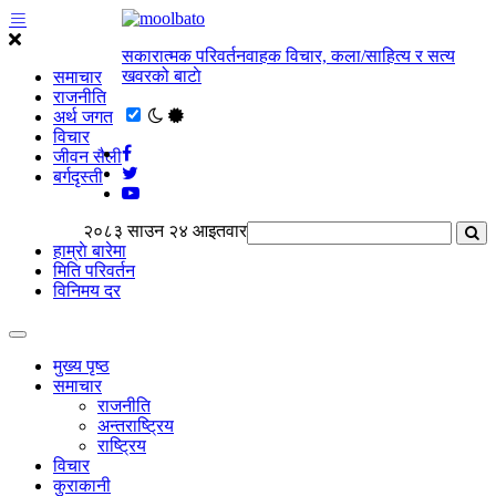
सकारात्मक परिवर्तनवाहक विचार, कला/साहित्य र सत्य
खवरको बाटाे
समाचार
राजनीति
अर्थ जगत
विचार
जीवन सैली
बर्गदृस्ती
२०८३ साउन २४ आइतवार
हाम्राे बारेमा
मिति परिवर्तन
विनिमय दर
मुख्य पृष्ठ
समाचार
राजनीति
अन्तराष्ट्रिय
राष्ट्रिय
विचार
कुराकानी