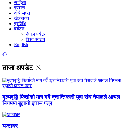
साहित्य
प्रवास
अर्थ जगत
खेलजगत
प्रविधि
पर्यटन
नेपाल पर्यटन
विश्व पर्यटन
English
ताजा अपडेट
मूल्यवृद्धि फिर्ताको माग गर्दै क्रान्तिकारी युवा संघ नेपालले आयल
निगममा बुझायो ज्ञापन पत्र
घण्टाघर