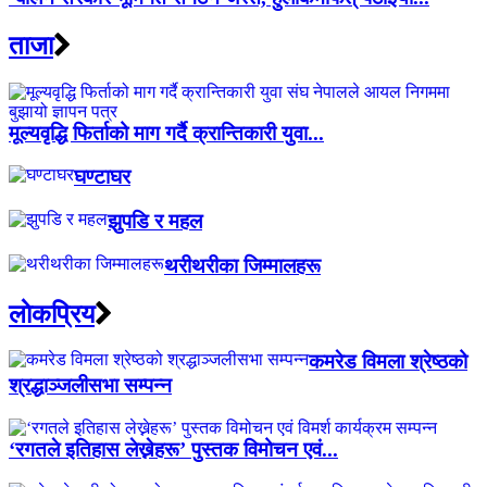
ताजा
मूल्यवृद्धि फिर्ताको माग गर्दै क्रान्तिकारी युवा...
घण्टाघर
झुपडि र महल
थरीथरीका जिम्मालहरू
लाेकप्रिय
कमरेड विमला श्रेष्ठको
श्रद्धाञ्जलीसभा सम्पन्न
‘रगतले इतिहास लेख्नेहरू’ पुस्तक विमोचन एवं...