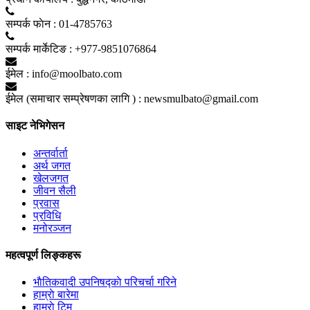
सम्पर्क फाेन :
01-4785763
सम्पर्क मार्केटिङ :
+977-9851076864
ईमेल :
info@moolbato.com
ईमेल (समाचार सम्प्रेषणका लागि ) :
newsmulbato@gmail.com
साइट नेभिगेसन
अन्तर्वार्ता
अर्थ जगत
खेलजगत
जीवन सैली
प्रवास
प्रविधि
मनोरञ्जन
महत्वपूर्ण लिङ्कहरू
भाैतिकवादी उपनिषद्काे परिचर्चा गरिने
हाम्राे बारेमा
हाम्राे टिम