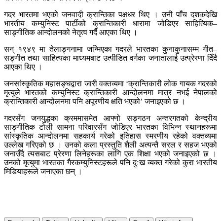
गदर भारतमा भएको जनवादी क्रान्तिका पक्षधर थिए । उनी पाँच दशकदेखि
भारतीय कम्युनिस्ट पार्टीको क्रान्तिकारी धारामा जोडिएर साहित्यिक–
साङ्गीतिक आन्दोलनको नेतृत्व गर्दै आएका थिए ।
सन् १९४९ मा तेलाङ्गनामा जन्मिएका गदरले भारतका कुनाकुनासम्म गीत–
सङ्गीत तथा साहित्यका माध्यमबाट उत्पीडित वर्गका जनातालाई उत्प्रेरणा दिँदै
आएका थिए ।
जनसांस्कृतिक महासङ्घद्वारा जारी वक्तव्यमा ‘क्रान्तिकारी लोक गायक गदरको
मृत्युले भारतको कम्युनिस्ट क्रान्तिकारी आन्दोलनमा मात्र नभई नेपालको
क्रान्तिकारी आन्दोलनमा पनि अपूरणीय क्षति भएको’ जनाइएको छ ।
गदरसँग जनयुद्धका क्रममासमेत आफ्नो सङ्गठन अन्तरगतको केन्द्रीय
साङ्गीतिक टोली सामना परिवारसँग जोडिएर भारतका विभिन्न स्थानहरूमा
सांस्कृतिक आन्दोलनमा सहकार्य गरेको इतिहास स्मरणीय रहेको वक्तव्यमा
उल्लेख गरिएको छ । उनको कला प्रस्तुति शैली अत्यन्तै सरल र सहज भएको
जनाउँदै त्यसबाट प्रेरणा लिनेहरूका लागि एक शिक्षा भएको जनाइएको छ ।
उनको मृत्युमा भारतका गैरकम्युनिस्टहरूले पनि दुःख व्यक्त गरेको कुरा भारतीय
मिडियाहरूले जनाएका छन् ।