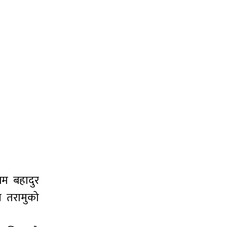
बम बहादुर
न तरामुको