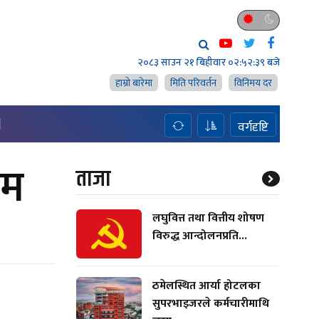
२०८३ साउन २१ बिहीवार
०२:५२:४१ बजे
हाम्राे बारेमा
मिति परिवर्तन
विनिमय दर
H
वर्गदृष्टि
ाम
ताजा
लघुवित्त तथा वित्तीय शोषण
विरुद्ध आन्दोलनप्रति...
ठमेलस्थित आर्या होटलका
सुपरभाइजरले कर्मचारीमाथि