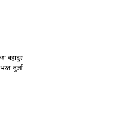
केश बहादुर
रत बुर्जा