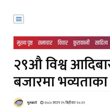
मुख्य पृष्ठ
समाचार
विचार
कुराकानी
साहित्य
२९औ विश्व आदिबा
बजारमा भव्यताका
२०८० साउन २५ बिहीवार २०:२२
मूलबाटाे