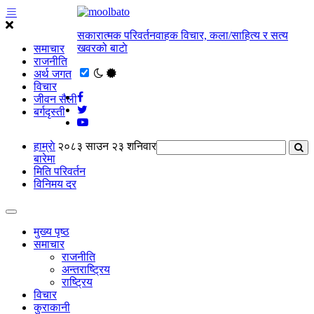
सकारात्मक परिवर्तनवाहक विचार, कला/साहित्य र सत्य
खवरको बाटाे
समाचार
राजनीति
अर्थ जगत
विचार
जीवन सैली
बर्गदृस्ती
हाम्राे
२०८३ साउन २३ शनिवार
बारेमा
मिति परिवर्तन
विनिमय दर
मुख्य पृष्ठ
समाचार
राजनीति
अन्तराष्ट्रिय
राष्ट्रिय
विचार
कुराकानी