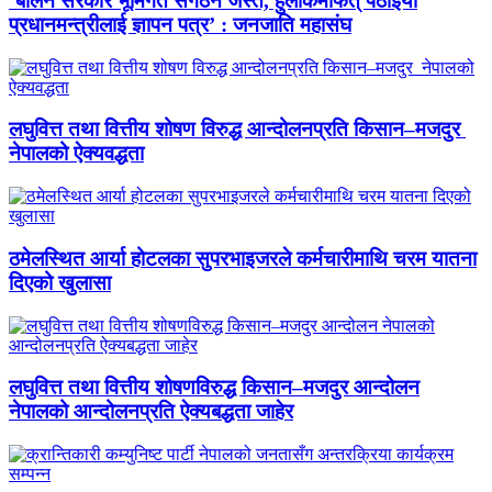
‘बालेन सरकार भूमिगत संगठन जस्तै, हुलाकमार्फत् पठाइयो
प्रधानमन्त्रीलाई ज्ञापन पत्र’ : जनजाति महासंघ
लघुवित्त तथा वित्तीय शोषण विरुद्ध आन्दोलनप्रति किसान–मजदुर
नेपालको ऐक्यवद्धता
ठमेलस्थित आर्या होटलका सुपरभाइजरले कर्मचारीमाथि चरम यातना
दिएको खुलासा
लघुवित्त तथा वित्तीय शोषणविरुद्ध किसान–मजदुर आन्दोलन
नेपालको आन्दोलनप्रति ऐक्यबद्धता जाहेर