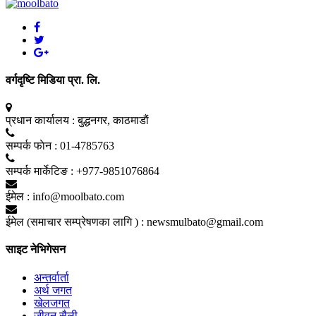
वर्गदृष्टि मिडिया प्रा. लि.
प्रधान कार्यालय :
बुद्धनगर, काठमाडाैं
सम्पर्क फाेन :
01-4785763
सम्पर्क मार्केटिङ :
+977-9851076864
ईमेल :
info@moolbato.com
ईमेल (समाचार सम्प्रेषणका लागि ) :
newsmulbato@gmail.com
साइट नेभिगेसन
अन्तर्वार्ता
अर्थ जगत
खेलजगत
जीवन सैली