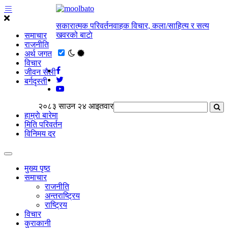
सकारात्मक परिवर्तनवाहक विचार, कला/साहित्य र सत्य
खवरको बाटाे
समाचार
राजनीति
अर्थ जगत
विचार
जीवन सैली
बर्गदृस्ती
२०८३ साउन २४ आइतवार
हाम्राे बारेमा
मिति परिवर्तन
विनिमय दर
मुख्य पृष्ठ
समाचार
राजनीति
अन्तराष्ट्रिय
राष्ट्रिय
विचार
कुराकानी