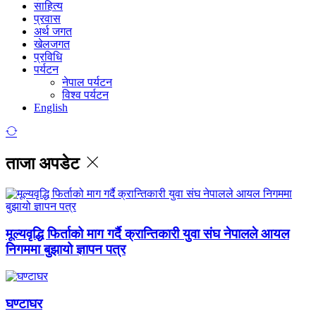
साहित्य
प्रवास
अर्थ जगत
खेलजगत
प्रविधि
पर्यटन
नेपाल पर्यटन
विश्व पर्यटन
English
ताजा अपडेट
मूल्यवृद्धि फिर्ताको माग गर्दै क्रान्तिकारी युवा संघ नेपालले आयल
निगममा बुझायो ज्ञापन पत्र
घण्टाघर