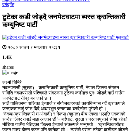
वर्गदृष्टि
टुटेका कडी जोड्दै जनभेटघाटमा ब्यस्त क्रान्तिकारी
कम्युनिष्ट पार्टी
मूलबाटाे
२०८० साउन ९ मंगलवार २१:३१
1.4K
shares
लक्ष्मी घिमिरे
नवलपरासी (सुस्ता) – क्रान्तिकारी कम्युनिष्ट पार्टी, नेपाल जिल्ला संगठन
समिति नवलपरासी पश्चिमले संगठनमा टुटेका कडीहरु पुनः जोड्दै गाउँ गाउँमा
जनभेटघाट तीब्र बनाएको छ ।
सातै पालिकामा पालिका ईन्चार्ज र संयोजकहरुको कार्यबिन्यास गर्दै क्राकपाले
जनएकतालाई जोड दिदै आधारभुत जनताका घरदैलोमा पुगेको हो ।
‘नेकपा(क्रान्तिकारी माओवादी) र नेकपा (बहुमत) बीच एकता भएपछि एकताको
सन्देश लिएर तपाई माझ आएका छौ’– बर्दघाट, सुस्ता र प्रतापपुरको सीमा रहेको
नौडिया गाउँमा भेटिएका जिल्ला ईन्चार्ज संकल्पले भन्नुभयो – ‘क्रान्तिकारीहरु
फुट्न मात्र होइन जुट्न पनि जानेका छौ । त्यसैले पुराना टुटेका कडीहरु जोड्ने