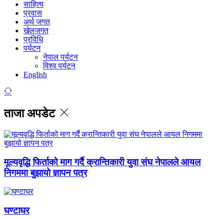
साहित्य
प्रवास
अर्थ जगत
खेलजगत
प्रविधि
पर्यटन
नेपाल पर्यटन
विश्व पर्यटन
English
ताजा अपडेट
मूल्यवृद्धि फिर्ताको माग गर्दै क्रान्तिकारी युवा संघ नेपालले आयल
निगममा बुझायो ज्ञापन पत्र
घण्टाघर