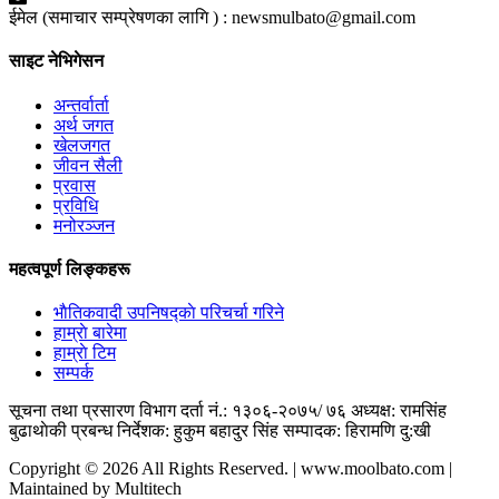
ईमेल (समाचार सम्प्रेषणका लागि ) :
newsmulbato@gmail.com
साइट नेभिगेसन
अन्तर्वार्ता
अर्थ जगत
खेलजगत
जीवन सैली
प्रवास
प्रविधि
मनोरञ्जन
महत्वपूर्ण लिङ्कहरू
भाैतिकवादी उपनिषद्काे परिचर्चा गरिने
हाम्राे बारेमा
हाम्राे टिम
सम्पर्क
सूचना तथा प्रसारण विभाग दर्ता नं.: १३०६-२०७५/ ७६
अध्यक्ष: रामसिंह
बुढाथाेकी
प्रबन्ध निर्देशक: हुकुम बहादुर सिंह
सम्पादक: हिरामणि दु:खी
Copyright © 2026 All Rights Reserved. | www.moolbato.com |
Maintained by Multitech