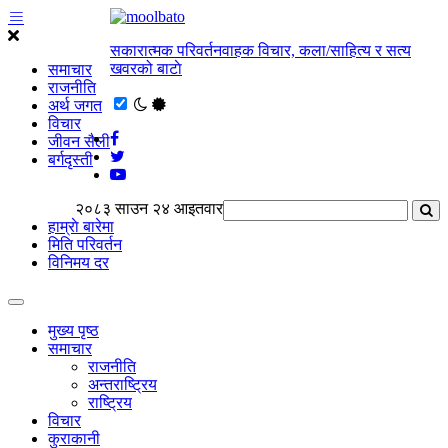
सकारात्मक परिवर्तनवाहक विचार, कला/साहित्य र सत्य
खवरको बाटाे
समाचार
राजनीति
अर्थ जगत
विचार
जीवन सैली
बर्गदृस्ती
२०८३ साउन २४ आइतवार
हाम्राे बारेमा
मिति परिवर्तन
विनिमय दर
मुख्य पृष्ठ
समाचार
राजनीति
अन्तराष्ट्रिय
राष्ट्रिय
विचार
कुराकानी