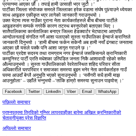
प्रयत्नमा आएका छौं । तपाई हामी उत्साही भएर जुटौ ।’
पार्टीका जिल्ला संयोजक समरले जिल्लाका हरेक वडामा संर्घष पु¥याउने ध्येयका
साथ आफूहरु एकीकृत भएर लागेको जानकारी गराउनुभयो ।
उक्त भेटमा त्यस गाउँका पुराना नेता कार्यकर्ताहरुले बीच बीचमा पार्टीले
आफूहरुसंग सम्पर्क नगरेकै कारण तटस्थ बस्नुपरेको बताएका थिए ।
सातैपालिकामा कार्यतालिका बनाएर जिल्ला हेडक्वार्टर भेटघाटमा आएपछि
आन्दोलनलाई संगठित गर्ने आशा पलाएको सुस्ता गाउँपालिका ईन्चार्ज क्रान्तिले
जानकारी दिनुभयो । ‘हामी बीचमा फर्कन सकेनौ अब हामी नयाँ ढंगबाट जनतामा
आएका छौ यसले पक्कै पनि आशा जागृत गराउने छ ।’
पार्टीका प्रदेश सदस्य तथा रामग्राम नगर ईन्चार्ज जसकिसनले क्रान्तिकारी
कम्युनिस्ट पार्टी प्रति मधेशका उत्पिडित जनता निकै आशावादी रहेको समेत
औल्याउनुभयो । सुस्ता गाउँपालिकाको रेवरेतास्थित शहिद परिवार सीता
अधिकारीले घरपरिवार र समाजका समस्या बुझ्न भनेर नेता कार्यकर्ताहरु गाउँ
घरमा आउदाँ बेग्लै अनुभुति भएको सुनाउनुभयो । ‘यसैगरी सधै हामी माझ
आउनुहोला’ – उहाँले भन्नुभयो –’ताकि हाम्रो समस्या सुनाउन पाइयोस् ।’
Facebook
Twitter
LinkedIn
Viber
Email
WhatsApp
Post
पछिल्लाे समाचार
navigation
प्रश्नपत्रमा त्रिविको गम्भिर लापरवाहीका बारेमा अखिल क्रन्तिकारीको
चेतावनीयुक्त प्रेस विज्ञप्ति
अघिल्लाे समाचार