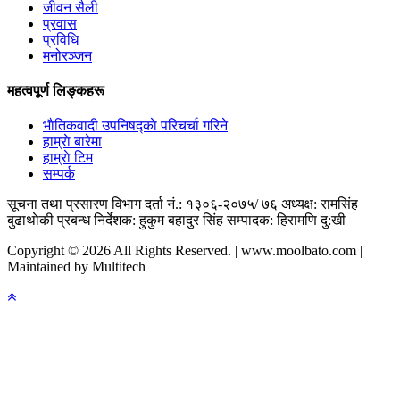
जीवन सैली
प्रवास
प्रविधि
मनोरञ्जन
महत्वपूर्ण लिङ्कहरू
भाैतिकवादी उपनिषद्काे परिचर्चा गरिने
हाम्राे बारेमा
हाम्राे टिम
सम्पर्क
सूचना तथा प्रसारण विभाग दर्ता नं.: १३०६-२०७५/ ७६
अध्यक्ष: रामसिंह
बुढाथाेकी
प्रबन्ध निर्देशक: हुकुम बहादुर सिंह
सम्पादक: हिरामणि दु:खी
Copyright © 2026 All Rights Reserved. | www.moolbato.com |
Maintained by Multitech