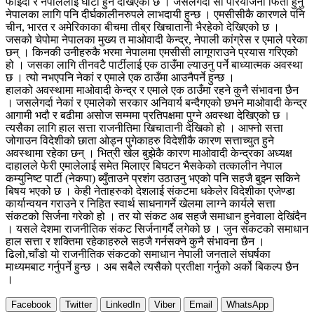
फाइदा र नेपाललाई घाटा हुने देखिएको छ । जसलेगर्दा सो परियोजना फिर्ता हुनु
नेपालका लागि पनि दीर्घकालीनरुपले लाभदायी हुन्छ । एमसीसीकै कारणले पनि
चीन, भारत र अमेरिकाका बीचमा तीब्र खिचातानी भैरहेको देखिएको छ ।
जसको चेपोमा नेपालका मुख्य त माओवादी केन्द्र, नेपाली कांग्रेस र एमाले परेका
छन् । किनकी उनीहरुकै भरमा नेपालमा एमसीसी लागूगराउने प्रयास गरिएको
हो । जसका लागि तीनवटै पार्टीलाई एक ठाउँमा ल्याउनु पर्ने बाध्यात्मक अवस्था
छ । त्यो नभएपनि नेकां र एमाले एक ठाउँमा आउनैपर्ने हुन्छ ।
हालको अवस्थामा माओवादी केन्द्र र एमाले एक ठाउँमा रहने कुनै संभावना छैन
। जसलेगर्दा नेकां र एमालेको सरकार अनिवार्य बन्दैगएको छभने माओवादी केन्द्र
आगामी भदौ र बढीमा असोज सम्ममा प्रतिपक्षमा पुग्ने अवस्था देखिएको छ ।
त्यसैका लागि हाल सत्ता राजनीतिमा खिचातानी देखिको हो । आफ्नो सत्ता
जोगाउन विदेशीको छाता ओड्न पुगेकाहरु विदेशीकै कारण सत्ताच्युत हुने
अवस्थामा रहेका छन् । भित्री खेल बुझेकै कारण माओवादी केन्द्रका अध्यक्ष
दाहालले फेरी एमालेलाई समेत मिलाएर बिघटन भैसकेको तत्कालीन नेपाल
कम्युनिष्ट पार्टी (नेकपा) ब्युँताउने प्रशंग उठाउनु भएको पनि सहजै बुझ्न सकिने
बिषय भएको छ । केही नेताहरुको देशलाई संकटमा धकेलेर विदेशीका एजेण्डा
कार्यान्वयन गराउने र निहित स्वार्थ साधनागर्ने खेलमा लाग्ने कार्यले सत्ता
संकटको सिर्जना गरेको हो । तर यो संकट अब सहजै समाधान हुनेवाला देखिंदैन
। यसले देशमा राजनीतिक संकट सिर्जनागर्दै लगेको छ । जुन संकटको समाधान
हाल सत्ता र शक्तिमा रहेकाहरुले सहजै गर्नसक्ने कुनै संभावना छैन ।
ढिलो,चाँडो यो राजनीतिक संकटको समाधान नेपाली जनताले संघर्षका
माध्यमबाट गर्नुपर्ने हुन्छ । अब सबैले त्यसैको प्रतीक्षा गर्नुको अर्को बिकल्प छैन
।
Facebook
Twitter
LinkedIn
Viber
Email
WhatsApp