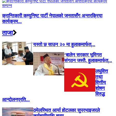
क्रान्तिकारी कम्युनिष्ट पार्टी नेपालको जनतासँग अन्तरक्रिया
कार्यक्रम...
ताजा
यस्तो छ साउन २० मा हुलाकमार्फत्...
‘बालेन सरकार भूमिगत
संगठन जस्तै, हुलाकमार्फत्...
लघुवित्त
तथा
वित्तीय
शोषण
विरुद्ध
आन्दोलनप्रति...
ठमेलस्थित आर्या होटलका सुपरभाइजरले
कर्मचारीमाथि चरम...