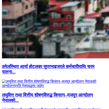
ठमेलस्थित आर्या होटलका सुपरभाइजरले कर्मचारीमाथि चरम
यातना...
लघुवित्त तथा वित्तीय शोषणविरुद्ध किसान–मजदुर आन्दोलन
नेपालको...