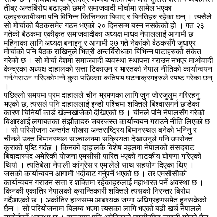
तीब्र अन्तर्बिरोध बढाएको छभने समाजवादी मोर्चामा सामेल भएका
दलहरुकाबीचमा पनि बिभिन्न किसिमका बिवाद र बिमतिहरु रहेका छन् । त्यसैले
सो मोर्चाको बैठकसमेत गठन भएको २० दिनसम्म बस्न नसकेको हो । गत २३
गतेको बैठकमा एकीकृत समाजवादीका अध्यक्ष माधव नेपाललाई आगामी छ
महिनाका लागि अध्यक्ष बनाइनु र आगामी २७ गते नेकांको बैठकसँगै जुधाएर
मोर्चाको पनि बैठक राखिनुले भित्री अन्तर्बिरोधका बिभिन्न पाटाहरुको संकेत
गरेको छ । सो मोर्चा देशमा समाजवादी ब्यवस्था स्थापना गराउन नभएर माओवादी
केन्द्रका अध्यक्ष दाहालको सत्ता टिकाउन र भारतको नेपाल नीतिको कार्यान्वयन
गर्न/गराउन गरिएकोभन्ने कुरा पछिल्ला कतिपय घटनाक्रमहरुले स्पष्ट गरेका छन्
।
पछिल्लो समयमा प्रम दाहालले चीन भ्रमणका लागि जुन जोरजुलुम गरिरहनु
भएको छ, त्यसले पनि दाहाललाई इन्डो पश्चिमा शक्तिले बिश्वासगर्न छाडेका
कारण चिनियाँ कार्ड खेल्नखोजेको देखिएको छ । चीनले पनि नेपालसँग गरेको
बिआरआई लगायतका संझौताहरु जबरजस्त कार्यान्वयन गराउने नीति लिएको छ
। सो परियोजना अन्तर्गत पोखरा अन्तराष्ट्रिय बिमानस्थल बनेको भनिनु र
चीनले उक्त बिमानस्थल सञ्चालनमा सक्रियता देखाउनुले पनि उपरोक्त
कुराको पुष्टि गर्दछ । किनकी दाहालकै बिशेष पहलमा नेपालको संसदबाट
बिवादास्पद अमेरिकी योजना एमसीसी पारित भएको नाटकीय घोषणा गरिएको
थियो । त्यतिबेला नेपाली कांग्रेस र एमालेले साथ सहयोग दिएका थिए ।
जसको कार्यान्वयन आगामी भदौबाट गर्नुपर्ने भएको छ । तर एमसीसीको
कार्यान्वयन गराउन सत्ता र शक्तिमा रहेकाहरुलाई महाभारत पर्ने अवस्था छ ।
किनकी एकातिर नेपालको क्रान्तिकारी शक्तिले त्यसको निरन्तर बिरोध
गर्दैआएको छ । अर्कातिर हालसम्म आबश्यक जग्गा अधिग्रहणसमेत हुनसकेको
छैन । सो परियोजनामा बिलम्ब भएमा त्यसका लागि भएको बढी खर्च नेपालले