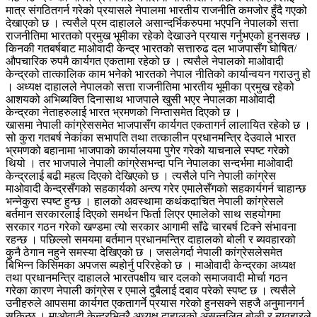
मात्र संगठितगर्न गरेको प्रयासले नेपालमा भारतीय राजनीति कमजोर हुँदै गएको
देखाएको छ । त्यसैले प्रम दाहालले असान्दर्भिकरुपमा भएपनि नेपालको सत्ता
राजनीतिमा भारतको प्रमुख भूमीका रहेको देखाउने प्रयास गर्नुभएको हुनसक्छ ।
किनकी गतबर्षबाट माओवादी केन्द्र भारतको सत्तारुढ दल भाजपासँग घोषित/
औपचारिक रुपमै कार्यगत एकतामा रहेको छ । त्यसैले नेपालको माओवादी
केन्द्रको तात्कालिक काम भनेको भारतको नेपाल नीतिको कार्यान्वयन गराउनु हो
। अध्यक्ष दाहालले नेपालको सत्ता राजनीतिमा भारतीय भूमीका प्रमुख रहेको
आशयको अभिब्यक्ति दिनासाथ भाजपाले खुसी भएर नेपालका माओवादी
केन्द्रका नेताहरुलाई भारत भ्रमणको निम्तासमेत दिएको छ ।
खासमा नेपाली कांग्रेससमेत भाजपासँग कार्यगत एकतागर्न लालायित रहेको छ ।
सो कुरा गतबर्ष नेकांका सभापति तथा तत्कालीन प्रधानमन्त्रि देउवाले भारत
भ्रमणको बहानामा भाजपाको कार्यालयमा पुगेर गरेको याचनाले स्पष्ट गरेको
थियो । तर भाजपाले नेपाली कांग्रेसभन्दा पनि नेपालका सन्दर्भमा माओवादी
केन्द्रलाई बढी महत्व दिएको देखिएको छ । त्यसैले पनि नेपाली कांग्रेस
माओवादी केन्द्रसँगको सहकार्यको अन्त्य गरेर एमालेसँगको सहकार्यगर्न चाहान्छ
भन्नेकुरा स्पष्ट हुन्छ । हालको अवस्थामा कथंकदाचित नेपाली कांग्रेसले
बर्तमान सरकारलाई दिएको समर्थन फिर्ता लिएर एमालेको साथ सहयोगमा
सरकार गठन गरेको खण्डमा त्यो सरकार आगामी साँढे चारबर्ष टिक्ने संभावना
रहन्छ । पछिल्लो समयमा बर्तमान प्रधानमन्त्रि दाहालको बोली र ब्यवहारको
कुनै ठेगान नहुने समस्या देखिएको छ । जसलेगर्दा नेपाली कांग्रेसलेसमेत
बिभिन्न किसिमका अपजस ब्यहोर्नु परिरहेको छ । माओवादी केन्द्रका अध्यक्ष
तथा प्रधानमन्त्रि दाहालले भारतपक्षीय चार दलको समाजवादी मोर्चा गठन
गरेका कारण नेपाली कांग्रेस र एमाले दुबैलाई दबाव परेको स्पष्ट छ । त्यसैले
उनीहरुले आपसमा कार्यगत एकतागर्ने प्रयास गरेको हुनसक्ने सहजै अनुमानगर्न
सकिन्छ । माओवादी केन्द्रभित्रै अध्यक्ष दाहालको असन्तुलित बोली र ब्यवहारले