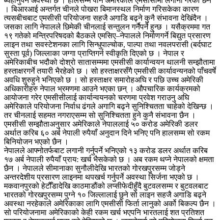
ब्यहोर्नुपर्ने अवस्था छ । हालसम्म पनि अमेरिकाले एमसीसीमा लगानी गरेको छैन
। बिआरआई अन्तर्गत चीनले पोखरा बिमानस्थल निर्माण गरिसकेका कारण
त्यसबीचबाट एमसीसी परियोजना सहजै अगाडि बढ्ने कुनै संभावना देखिंदैन ।
जसका लागि नेपालले छिमेकी चीनलाई सन्तुलन गर्नैपर्ने हुन्छ । यसैक्रममा गत
१९ गतेको मन्त्रिपरिषदको बैठकले एमसिए–नेपालले निर्माणगर्ने बिद्युत प्रसारण
लाइन तथा सवस्टेशनका लागि सिन्धुपाल्चोक, पाल्पा तथा नवलपरासी (बर्दघाट
सुस्ता पूर्व) जिल्लाका जग्गा प्राप्तिगर्न स्वीकृति दिएको छ । नेपाल र
अमेरिकाबीच भदौको दोश्रो सातासम्ममा एमसीसी कार्यान्वयन थालनी सम्झौतामा
हस्ताक्षरगर्ने तयारी भैरहेको छ । सो हस्ताक्षरसँगै एमसीसी कार्यावन्यनको पाँचवर्षे
अवधि शुरुहुने भनिएको छ । सो हस्ताक्षर समारोहअघि र पछि उच्च अमेरिकी
अधिकारीहरु नेपाल भ्रमणमा आउने भएका छन् । औपचारिक कार्यक्रमको
आयोजना गरेर एमसीसीलाई कार्यान्वयनको चरणमा प्रवेश गराउनु अघि
अमेरिकाले परियोजना निर्वाध ढंगले अगागि बढ्ने सुनिश्चितता चाहेको देखिन्छ ।
तर चीनलाई सहमत नगराएसम्म सो सुनिश्चितता हुने कुनै संभावना छैन ।
एमसीसी सम्झौताअनुसार अमेरिकाले नेपाललाई ५० करोड अमेरिकी डलर
अर्थात करिब ६० अर्ब नेपाली रुपैयाँ अनुदान दिने भनिए पनि हालसम्म सो रकम
बिनियोजन भएको छैन ।
नेपालले आफ्नोतर्फबाट लगानी गर्नुपर्ने भनिएको १३ करोड डलर अर्थात करिब
१७ अर्ब नेपाली रुपैयाँ प्राय: खर्च भैसकेको छ । अब रकम थप्ने नेपालको क्षमता
छैन । नेपालले सीमानाका सुनौलीदेखि भारतको गोरखपुरसम्म जोड्ने
अन्तरदेशीय प्रसारण लाइनमा थपखर्च गर्नुपर्ने अवस्था सिर्जना भएको छ ।
मकवानपुरको हेटौँडादेखि काठमाडौंको लप्सीफेदीहुँदै बुटवलसम्म र बुटवलबाट
भारतको गोरखपुरसम्म पुग्ने १० जिल्लालाई छुने सो लाइन सहजै अगाडि बढ्ने
अवस्था नरहेकाले अमेरिकाका लागि एमसीसी फिर्ता लानुको अर्को बिकल्प छैन ।
सो परियोजनामा अमेरिकाको केही रकम खर्च भएपनि भारतलाई शत प्रतिशत