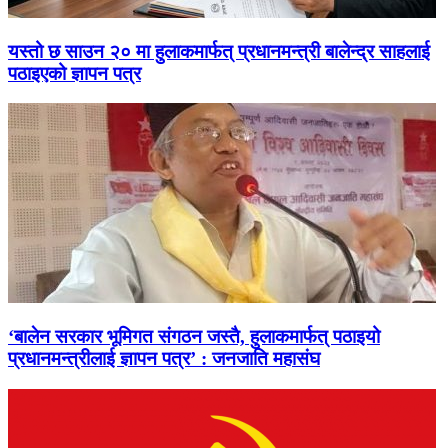
यस्तो छ साउन २० मा हुलाकमार्फत् प्रधानमन्त्री बालेन्द्र साहलाई
पठाइएको ज्ञापन पत्र
‘बालेन सरकार भूमिगत संगठन जस्तै, हुलाकमार्फत् पठाइयो
प्रधानमन्त्रीलाई ज्ञापन पत्र’ : जनजाति महासंघ