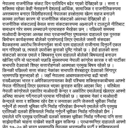
नेपालमा राजनीतिक संकट दिन प्रतिदिन बढेर गएको देखिएको छ । सत्ता र
शक्तिमा रहेका केही नेताहरुनै देशलाई आर्थिक, सामाजिक र राजनीतिकरुपमा
अस्तब्यस्त बनाएर विदेशीहरुलाई नेपालका हरक्षेत्रमा खेल्न सहज बनाउने
काममा लागेका कारण यो राजनीतिक संकटको अवस्था देखिएको हो ।
राजनीतिक संकटलाई केवल सत्ता संकटकारुपमा अथ्र्याउने र टालटुले नीतिबाट
समाधान गरेर समय लम्ब्याउने प्रयासहरु भैरहेका छन् । पछिल्लो समयमा
माओवादी केन्द्रका अध्यक्ष तथा प्रधानमन्त्रि पुष्पकमल दाहालले एक पुस्तक
बिमोचन कार्यक्रममा बोलेको प्रशंगलाई लिएर एमालेले जसरी संसदका
बैठकहरुमा अवरोध सिर्जनागर्नुका साथै प्रम दाहालले राजीनामा दिनुपर्ने एकल
माग गरिएको छ, त्यसले उपरोक्त कुराको पुष्टि गरेको छ । हेर्दा हालको सत्ता
संकटको कारक एमाले र बिषबस्तु प्रम दाहालले बोलेको बिषयलाई बनाउन
खोजिए पनि यो घटनाको पछाडि मुख्यरुपमा नेपाली कांग्रेस कारक र सो पार्टीका
सभापति देउवाको शिघ्र सत्तारोहणको आक्याक्षा प्रमुख बिषय रहेको छ ।
किनकी पछिल्लो सत्ता संकट नेकांका सभापति शेरबहादुर देउवाको सिंगापुर
भ्रमणपछि शुरुभएको हो । जहाँ नेपालमा आबश्यकताभन्दा बढी चासो
राख्दैआएका भारत र अमेरिकालगायतका केही पश्चिमा शक्तिहरुकाबीचमा आफ्नो
नेपाल नीतिलाई लिएर छलफल भएका कुराहरु बाहिर आएका थिए । यतिबेला
नेपाली कांग्रेसले एकातिर माओवादी केन्द्र र अर्कातिर एमालेलाई खेलाएर आफ्नो
अभिष्ठ साधना गर्ने/गराउने प्रयास गरिरहेको छ । खासमा नेकां र माओवादी
केन्द्रले सत्ता र शक्तिमा रहेर देश र जनताका लागि जेजस्तो भूमीका निर्वाह
गर्नुपर्ने हो त्यस्तो भूमिका पनि निर्वाह गरिरहेका छैनन्भने एमालेले पनि प्रमुख
प्रतिपक्षी दलको हैसियतले निर्वाह गर्नुपर्ने भूमीका निर्वाह गरिरहेको छैन ।
एमालेले पनि प्रमुख प्रतिपक्षी दलको सशक्त भूमीका निर्वाह गर्नेभन्दा पनि सत्ता
साझेदारीको चाहना राखेको सहजै बुझ्न सकिन्छ । प्रधानमन्त्रि दाहालले आफ्नो
जेठ १७–२० को भारत भ्रमणपछि नेपालमा भारतपक्षीय पार्टी र शक्तिहरुलाई