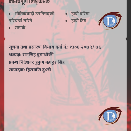
महत्वपूर्ण लिङ्कहरू
भाैतिकवादी उपनिषद्काे
हाम्राे बारेमा
परिचर्चा गरिने
हाम्राे टिम
सम्पर्क
सूचना तथा प्रसारण विभाग दर्ता नं.: १३०६-२०७५/ ७६
अध्यक्ष: रामसिंह बुढाथाेकी
प्रबन्ध निर्देशक: हुकुम बहादुर सिंह
सम्पादक: हिरामणि दु:खी