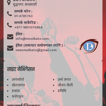
प्रधान कार्यालय :
बुद्धनगर, काठमाडाैं
सम्पर्क फाेन :
01-4785763
सम्पर्क मार्केटिङ :
+977-9851076864
ईमेल :
info@moolbato.com
ईमेल (समाचार सम्प्रेषणका लागि ) :
newsmulbato@gmail.com
साइट नेभिगेसन
अन्तर्वार्ता
अर्थ जगत
खेलजगत
जीवन सैली
प्रवास
प्रविधि
मनोरञ्जन