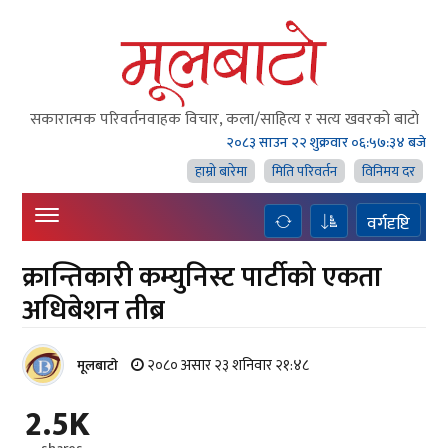
सकारात्मक परिवर्तनवाहक विचार, कला/साहित्य र सत्य खवरको बाटाे
२०८३ साउन २२ शुक्रवार
०६:५७:३५ बजे
हाम्राे बारेमा
मिति परिवर्तन
विनिमय दर
वर्गदृष्टि
क्रान्तिकारी कम्युनिस्ट पार्टीको एकता
अधिबेशन तीब्र
२०८० असार २३ शनिवार २१:४८
मूलबाटाे
2.5K