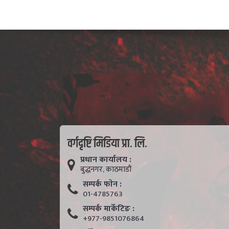
वर्गदृष्टि मिडिया प्रा. लि.
प्रधान कार्यालय :
बुद्धनगर, काठमाडाैं
सम्पर्क फाेन :
01-4785763
सम्पर्क मार्केटिङ :
+977-9851076864