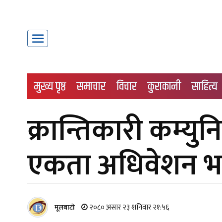
मुख्य पृष्ठ
समाचार
विचार
कुराकानी
साहित्य
क्रान्तिकारी कम्युन
एकता अधिवेशन भब्
२०८० असार २३ शनिवार २१:५६
मूलबाटाे