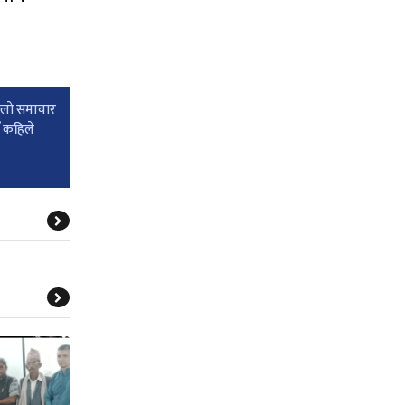
्लाे समाचार
ँ कहिले