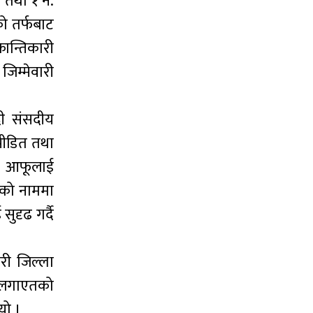
 तथा १ नं.
को तर्फबाट
रान्तिकारी
जिम्मेवारी
दी संसदीय
्पीडित तथा
दै आफूलाई
चाको नाममा
ुदृढ गर्दै
री जिल्ला
म लगाएतको
यो ।