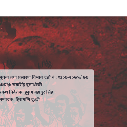
सूचना तथा प्रसारण विभाग दर्ता नं.: १३०६-२०७५/ ७६
अध्यक्ष: रामसिंह बुढाथाेकी
प्रबन्ध निर्देशक: हुकुम बहादुर सिंह
सम्पादक: हिरामणि दु:खी