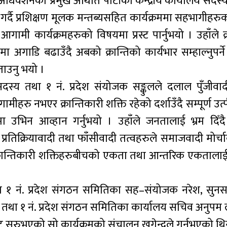
वेशनका प्रमुख अथिति पार्टीका केन्द्रीय कार्यालय सदस्य
 गर्दै प्रशिक्षण मूलक मन्तब्यसहित कार्यक्रममा सहभागीहरु
ामी कार्यक्रमहरुको विषयमा प्रस्ट पार्नुभयो । उहाँले क्
 अगाडि बढाउँदै अबको क्रान्तिको कार्यभार सम्हाल्नुपर्ने 
बताउनु भयो ।
 सदस्य तथा १ नं. प्रदेश संयोजक सङ्कुलले दलाल पुँजीवा
ीहरु नभएर क्रान्तिकारी शक्ति रहेको दर्शाउँदै सम्पूर्ण उत
ामा उभिन आव्हान गर्नुभयो । उहाँले जनतालाई भ्रम दिँ
प्रतिक्रियावादी तथा फाँसीवादी तत्वहरुले समाजवादी मोर्
 र क्रान्तिकारी शक्तिहरुबीचको एकता तथा आन्तरिक एकतालाई स
 तथा १ नं. प्रदेश संगठन समितिका सह–संयोजक नरेश, सुनस
 तथा १ नं. प्रदेश संगठन समितिका कार्यालय सचिव अनुप
सुरुभएको सो कार्यक्रमको संचालन खगेन्द्रले गर्नुभएको थि