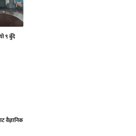
ो ९ बुँदे
ट वैज्ञानिक