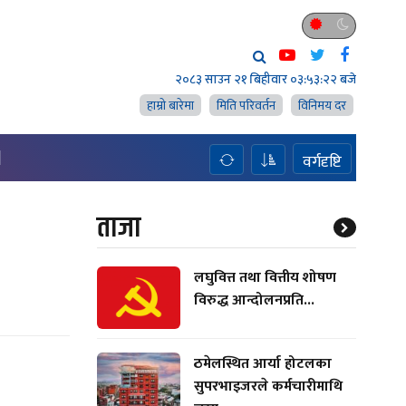
२०८३ साउन २१ बिहीवार
०३:५३:२३ बजे
हाम्राे बारेमा
मिति परिवर्तन
विनिमय दर
H
वर्गदृष्टि
ताजा
लघुवित्त तथा वित्तीय शोषण
विरुद्ध आन्दोलनप्रति...
ठमेलस्थित आर्या होटलका
सुपरभाइजरले कर्मचारीमाथि