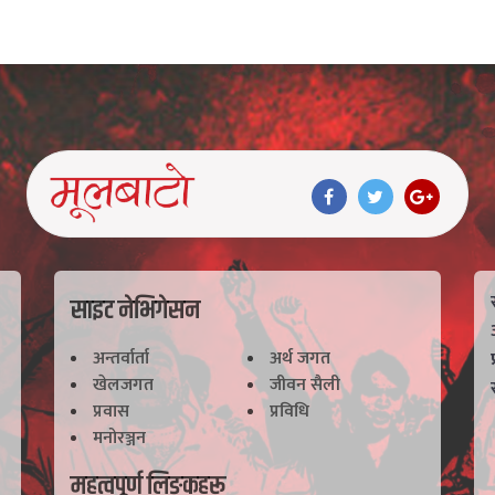
साइट नेभिगेसन
अन्तर्वार्ता
अर्थ जगत
खेलजगत
जीवन सैली
प्रवास
प्रविधि
मनोरञ्जन
महत्वपूर्ण लिङ्कहरू