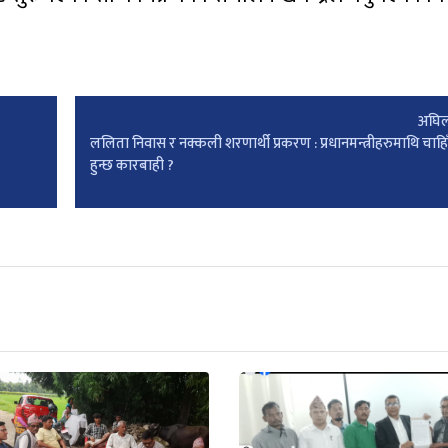
अघिल
ललिता निवास र नक्कली शरणार्थी प्रकरण : प्रधानमन्त्रीहरुमाथि चाहि
हुन्छ कारबाही ?