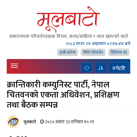
सकारात्मक परिवर्तनवाहक विचार, कला/साहित्य र सत्य खवरको बाटाे
२०८३ साउन २४ आइतवार
०२:१७:४५ बजे
हाम्राे बारेमा
मिति परिवर्तन
विनिमय दर
वर्गदृष्टि
क्रान्तिकारी कम्युनिस्ट पार्टी, नेपाल
चितवनको एकता अधिवेशन, प्रशिक्षण
तथा बैठक सम्पन्न
२०८० असार २३ शनिवार १०:२९
मूलबाटाे