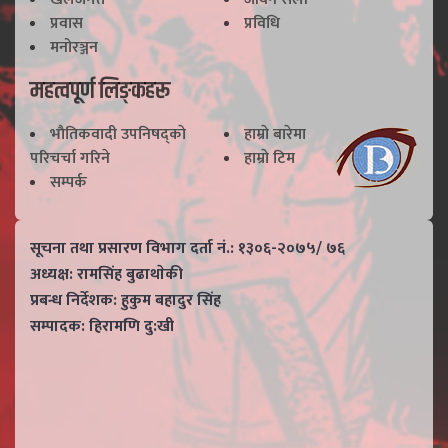
प्रवास
प्रविधि
मनोरञ्जन
महत्वपूर्ण लिङ्कहरू
भाैतिकवादी उपनिषद्काे
हाम्राे बारेमा
परिचर्चा गरिने
हाम्राे टिम
सम्पर्क
सूचना तथा प्रसारण विभाग दर्ता नं.: १३०६-२०७५/ ७६
अध्यक्ष: रामसिंह बुढाथाेकी
प्रबन्ध निर्देशक: हुकुम बहादुर सिंह
सम्पादक: हिरामणि दु:खी