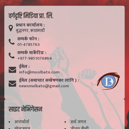
वर्गदृष्टि मिडिया प्रा. लि.
प्रधान कार्यालय :
बुद्धनगर, काठमाडाैं
सम्पर्क फाेन :
01-4785763
सम्पर्क मार्केटिङ :
+977-9851076864
ईमेल :
info@moolbato.com
ईमेल (समाचार सम्प्रेषणका लागि ) :
newsmulbato@gmail.com
साइट नेभिगेसन
अन्तर्वार्ता
अर्थ जगत
खेलजगत
जीवन सैली