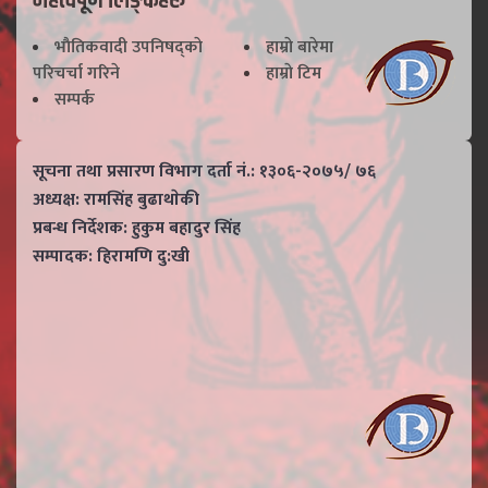
भाैतिकवादी उपनिषद्काे
हाम्राे बारेमा
परिचर्चा गरिने
हाम्राे टिम
सम्पर्क
सूचना तथा प्रसारण विभाग दर्ता नं.: १३०६-२०७५/ ७६
अध्यक्ष: रामसिंह बुढाथाेकी
प्रबन्ध निर्देशक: हुकुम बहादुर सिंह
सम्पादक: हिरामणि दु:खी