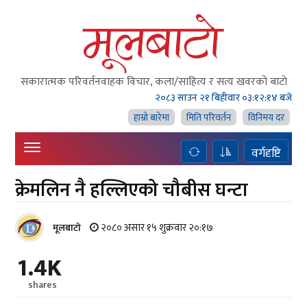
सकारात्मक परिवर्तनवाहक विचार, कला/साहित्य र सत्य खवरको बाटाे
२०८३ साउन २१ बिहीवार
०३:१२:१६ बजे
हाम्राे बारेमा
मिति परिवर्तन
विनिमय दर
वर्गदृष्टि
क्रेमलिन नै हल्लिएको चौबीस घन्टा
२०८० असार १५ शुक्रवार २०:१७
मूलबाटाे
1.4K
shares