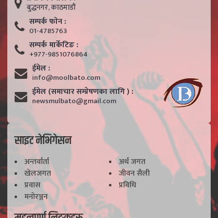
बुद्धनगर, काठमाडाैं
सम्पर्क फाेन :
01-4785763
सम्पर्क मार्केटिङ :
+977-9851076864
ईमेल :
info@moolbato.com
ईमेल (समाचार सम्प्रेषणका लागि ) :
newsmulbato@gmail.com
साइट नेभिगेसन
अन्तर्वार्ता
अर्थ जगत
खेलजगत
जीवन सैली
प्रवास
प्रविधि
मनोरञ्जन
महत्वपूर्ण लिङ्कहरू