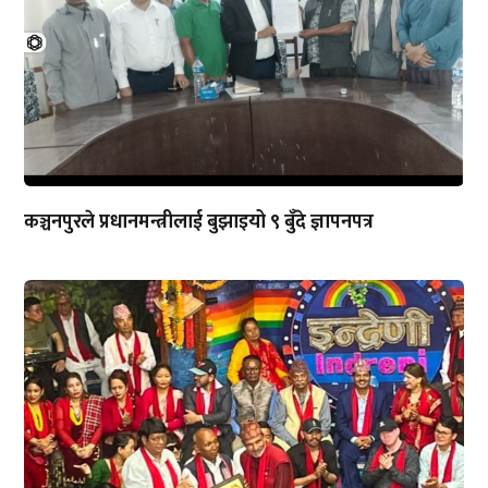
कञ्चनपुरले प्रधानमन्त्रीलाई बुझाइयो ९ बुँदे ज्ञापनपत्र