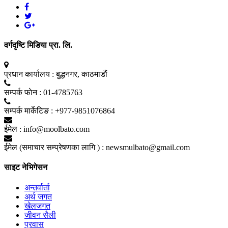
वर्गदृष्टि मिडिया प्रा. लि.
प्रधान कार्यालय :
बुद्धनगर, काठमाडाैं
सम्पर्क फाेन :
01-4785763
सम्पर्क मार्केटिङ :
+977-9851076864
ईमेल :
info@moolbato.com
ईमेल (समाचार सम्प्रेषणका लागि ) :
newsmulbato@gmail.com
साइट नेभिगेसन
अन्तर्वार्ता
अर्थ जगत
खेलजगत
जीवन सैली
प्रवास