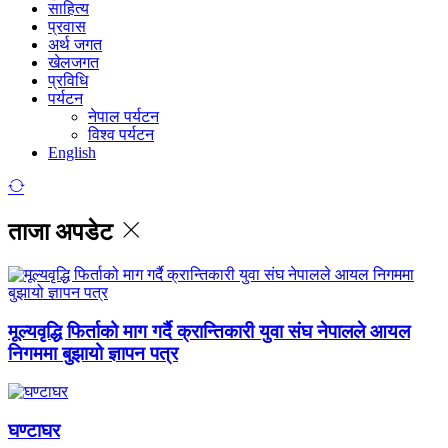
साहित्य
प्रवास
अर्थ जगत
खेलजगत
प्रविधि
पर्यटन
नेपाल पर्यटन
विश्व पर्यटन
English
ताजा अपडेट
मूल्यवृद्धि फिर्ताको माग गर्दै क्रान्तिकारी युवा संघ नेपालले आयल
निगममा बुझायो ज्ञापन पत्र
घण्टाघर