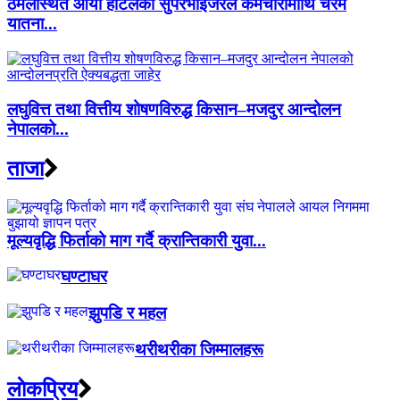
ठमेलस्थित आर्या होटलका सुपरभाइजरले कर्मचारीमाथि चरम
यातना...
लघुवित्त तथा वित्तीय शोषणविरुद्ध किसान–मजदुर आन्दोलन
नेपालको...
ताजा
मूल्यवृद्धि फिर्ताको माग गर्दै क्रान्तिकारी युवा...
घण्टाघर
झुपडि र महल
थरीथरीका जिम्मालहरू
लाेकप्रिय