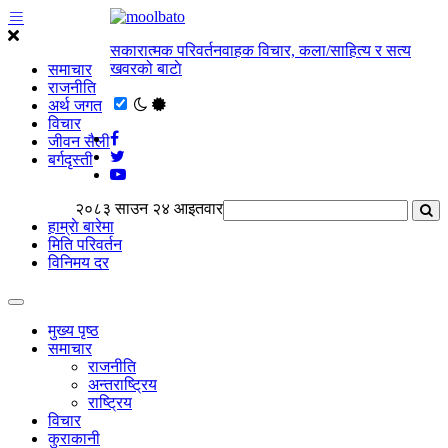
सकारात्मक परिवर्तनवाहक विचार, कला/साहित्य र सत्य
खवरको बाटाे
समाचार
राजनीति
अर्थ जगत
विचार
जीवन सैली
बर्गदृस्ती
२०८३ साउन २४ आइतवार
हाम्राे बारेमा
मिति परिवर्तन
विनिमय दर
मुख्य पृष्ठ
समाचार
राजनीति
अन्तराष्ट्रिय
राष्ट्रिय
विचार
कुराकानी