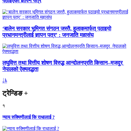
पठाइएको ज्ञापन पत्र
‘बालेन सरकार भूमिगत संगठन जस्तै, हुलाकमार्फत् पठाइयो
प्रधानमन्त्रीलाई ज्ञापन पत्र’ : जनजाति महासंघ
लघुवित्त तथा वित्तीय शोषण विरुद्ध आन्दोलनप्रति किसान–मजदुर
नेपालको ऐक्यवद्धता
ट्रेन्डिङ
+
१
न्याय रुक्मिणीलाई कि राधालाई ?