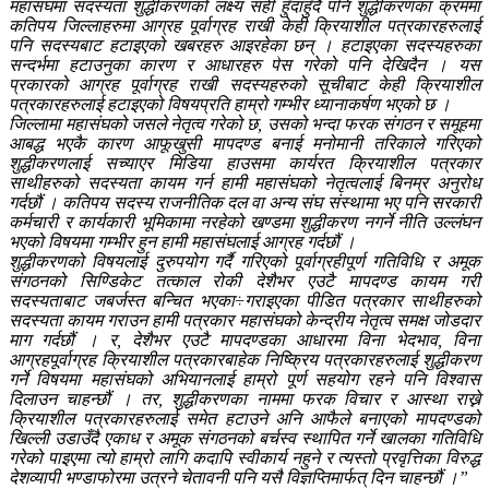
महासंघमा सदस्यता शुद्धीकरणको लक्ष्य सही हुँदाहुँदै पनि शुद्धीकरणका क्रममा
कतिपय जिल्लाहरुमा आग्रह पूर्वाग्रह राखी केही क्रियाशील पत्रकारहरुलाई
पनि सदस्यबाट हटाइएको खबरहरु आइरहेका छन् । हटाइएका सदस्यहरुका
सन्दर्भमा हटाउनुका कारण र आधारहरु पेस गरेको पनि देखिदैन । यस
प्रकारको आग्रह पूर्वाग्रह राखी सदस्यहरुको सूचीबाट केही क्रियाशील
पत्रकारहरुलाई हटाइएको विषयप्रति हाम्रो गम्भीर ध्यानाकर्षण भएको छ ।
जिल्लामा महासंघको जसले नेतृत्व गरेको छ, उसको भन्दा फरक संगठन र समूहमा
आबद्ध भएकै कारण आफूखुसी मापदण्ड बनाई मनोमानी तरिकाले गरिएको
शुद्धीकरणलाई सच्याएर मिडिया हाउसमा कार्यरत क्रियाशील पत्रकार
साथीहरुको सदस्यता कायम गर्न हामी महासंघको नेतृत्वलाई बिनम्र अनुरोध
गर्दछौं । कतिपय सदस्य राजनीतिक दल वा अन्य संघ संस्थामा भए पनि सरकारी
कर्मचारी र कार्यकारी भूमिकामा नरहेको खण्डमा शुद्धीकरण नगर्ने नीति उल्लंघन
भएको विषयमा गम्भीर हुन हामी महासंघलाई आग्रह गर्दछौं ।
शुद्धीकरणको विषयलाई दुरुपयोग गर्दै गरिएको पूर्वाग्रहीपूर्ण गतिविधि र अमूक
संगठनको सिण्डिकेट तत्काल रोकी देशैभर एउटै मापदण्ड कायम गरी
सदस्यताबाट जबर्जस्त बन्चित भएका÷गराइएका पीडित पत्रकार साथीहरुको
सदस्यता कायम गराउन हामी पत्रकार महासंघको केन्द्रीय नेतृत्व समक्ष जोडदार
माग गर्दछौं । र, देशैभर एउटै मापदण्डका आधारमा विना भेदभाव, विना
आग्रहपूर्वाग्रह क्रियाशील पत्रकारबाहेक निष्क्रिय पत्रकारहरुलाई शुद्धीकरण
गर्ने विषयमा महासंघको अभियानलाई हाम्रो पूर्ण सहयोग रहने पनि विश्वास
दिलाउन चाहन्छौं । तर, शुद्धीकरणका नाममा फरक विचार र आस्था राख्ने
क्रियाशील पत्रकारहरुलाई समेत हटाउने अनि आफैले बनाएको मापदण्डको
खिल्ली उडाउँदै एकाध र अमूक संगठनको बर्चस्व स्थापित गर्ने खालका गतिविधि
गरेको पाइएमा त्यो हाम्रो लागि कदापि स्वीकार्य नहुने र त्यस्तो प्रवृत्तिका विरुद्ध
देशव्यापी भण्डाफोरमा उत्रने चेतावनी पनि यसै विज्ञप्तिमार्फत् दिन चाहन्छौं ।”