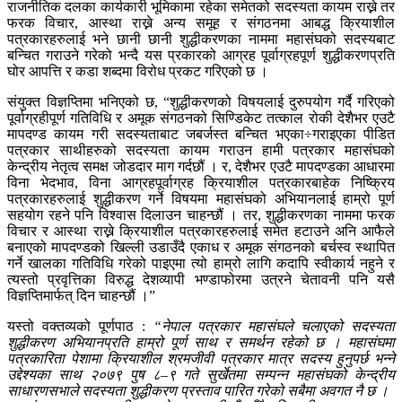
राजनीतिक दलका कार्यकारी भूमिकामा रहेका समेतको सदस्यता कायम राख्ने तर
फरक विचार, आस्था राख्ने अन्य समूह र संगठनमा आबद्ध क्रियाशील
पत्रकारहरुलाई भने छानी छानी शुद्धीकरणका नाममा महासंघको सदस्यबाट
बन्चित गराउने गरेको भन्दै यस प्रकारको आग्रह पूर्वाग्रहपूर्ण शुद्धीकरणप्रति
घोर आपत्ति र कडा शब्दमा विरोध प्रकट गरिएको छ ।
संयुक्त विज्ञप्तिमा भनिएको छ, “शुद्धीकरणको विषयलाई दुरुपयोग गर्दै गरिएको
पूर्वाग्रहीपूर्ण गतिविधि र अमूक संगठनको सिण्डिकेट तत्काल रोकी देशैभर एउटै
मापदण्ड कायम गरी सदस्यताबाट जबर्जस्त बन्चित भएका÷गराइएका पीडित
पत्रकार साथीहरुको सदस्यता कायम गराउन हामी पत्रकार महासंघको
केन्द्रीय नेतृत्व समक्ष जोडदार माग गर्दछौं । र, देशैभर एउटै मापदण्डका आधारमा
विना भेदभाव, विना आग्रहपूर्वाग्रह क्रियाशील पत्रकारबाहेक निष्क्रिय
पत्रकारहरुलाई शुद्धीकरण गर्ने विषयमा महासंघको अभियानलाई हाम्रो पूर्ण
सहयोग रहने पनि विश्वास दिलाउन चाहन्छौं । तर, शुद्धीकरणका नाममा फरक
विचार र आस्था राख्ने क्रियाशील पत्रकारहरुलाई समेत हटाउने अनि आफैले
बनाएको मापदण्डको खिल्ली उडाउँदै एकाध र अमूक संगठनको बर्चस्व स्थापित
गर्ने खालका गतिविधि गरेको पाइएमा त्यो हाम्रो लागि कदापि स्वीकार्य नहुने र
त्यस्तो प्रवृत्तिका विरुद्ध देशव्यापी भण्डाफोरमा उत्रने चेतावनी पनि यसै
विज्ञप्तिमार्फत् दिन चाहन्छौं ।”
यस्तो वक्तव्यको पूर्णपाठ :
“नेपाल पत्रकार महासंघले चलाएको सदस्यता
शुद्धीकरण अभियानप्रति हाम्रो पूर्ण साथ र समर्थन रहेको छ । महासंघमा
पत्रकारिता पेशामा क्रियाशील श्रमजीवी पत्रकार मात्र सदस्य हुनुपर्छ भन्ने
उद्देश्यका साथ २०७९ पुष ८–९ गते सुर्खेतमा सम्पन्न महासंघको केन्द्रीय
साधारणसभाले सदस्यता शुद्धीकरण प्रस्ताव पारित गरेको सबैमा अवगत नै छ ।