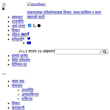
सकारात्मक परिवर्तनवाहक विचार, कला/साहित्य र सत्य
खवरको बाटाे
समाचार
राजनीति
अर्थ जगत
विचार
जीवन सैली
बर्गदृस्ती
२०८३ साउन २४ आइतवार
हाम्राे बारेमा
मिति परिवर्तन
विनिमय दर
मुख्य पृष्ठ
समाचार
राजनीति
अन्तराष्ट्रिय
राष्ट्रिय
विचार
कुराकानी