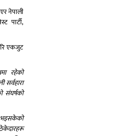
भएर नेपाली
्ट पार्टी,
िपरि एकजुट
वमा रहेको
ली सर्वहारा
ो संघर्षको
्त भइसकेको
ठेकेदारहरू