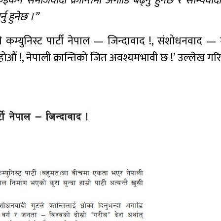
िइकन समाजवादी क्रान्तिमा अगाडि बढ्नु हुनेछ र साम्यवा
नु हुनेछ ।”
कम्युनिस्ट पार्टी नेपाल — जिन्दावाद !, संशोधनवाद — मु
ं !, नेपाली क्रान्तिको जित अवश्यमभावी छ !’ उल्लेख ग