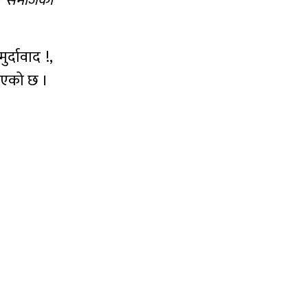
दी समाजको
र्दावाद !,
रिएको छ ।