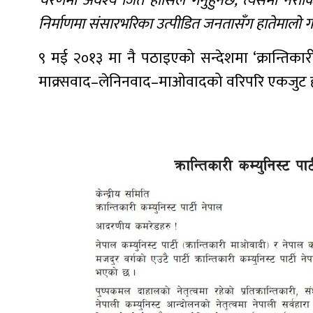
चरणमा अवश्य जित हासिल गर्नुहुनेछ, त्यसमा नरोक
निर्माणमा संसारभरिका उत्पीडित जनतासँग हातेमालो गर्
९ मई २०१३ मा नै पठाइएको सन्देशमा ‘क्रान्तिकारी 
माक्र्सवाद–लेनिनवाद–माओवादको वरिपरि एकजुट होऔ