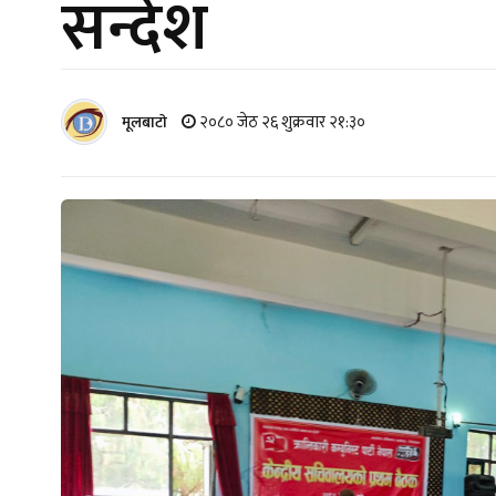
सन्देश
२०८० जेठ २६ शुक्रवार २१:३०
मूलबाटाे