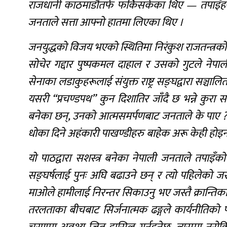
राजधानी काठमाडौतर्फ फर्किसकेका थिए — तपाइँह
जनताले सत्ता आफ्नो हातमा लिएका थिए ।
जनयुद्धको विजय भएको स्थितिमा निरंकुश राजतन्त्रक
सोचेर गद्दार पुष्पकमल दाहाल र उसको गुटले नेपा
सेनाका लडाकुहरूलाई संयुक्त राष्ट्र सङ्घद्वारा सञ्चा
यसरी “प्रचण्डपथ” कुन दिशातिर जाँदै छ भन्ने कुरा स
बनेका छन्, उनको आत्मसमर्पणबाट जनताले के पाए ? स
धोका दिने अहंकारी पाखण्डीहरु बाहेक अरू केही होइनन् 
यो पाठद्वारा सशस्त्र बनेका नेपाली जनताले तपाइँको
सङ्घर्षलाई पुनः अघि बढाउने छन् र त्यो पहिलेको जस्तै
माओले हामीलाई निरन्तर सिकाउनु भए जस्तै क्रान्तिक
तरलताका बीचबाट सिर्जनात्मक ढङ्गले कार्यनीतिको पर