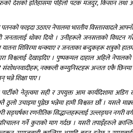
रुको देशको इतिहासमा पहिलो पटक मजदुर, किसान तथा अन
ो पतनको फाइदा उठाएर नेपालमा भारतीय विस्तारवादले आफ्नो ब
ली जनतालाई धोका दियो । उनीहरूले जनसत्ताको विघटन गरे,
लित यातना शिविरमा थन्क्याए र जनताका बन्दुकहरू शत्रुको हातम
ारा विश्वलाई देखाइदिए । पुष्पकमल दाहाल अहिले नेपालको प्र
ंशोधनवादीहरू, नक्कली कम्युनिस्टहरू अन्ततः एकै छिनमा क
भन्ने शिक्षा पाए ।
 पार्टीको नेतृत्वमा सही र उपयुक्त आम कार्यदिशामा अडिग रह
 ठुलो उचाइमा पुग्नेछ भन्नेमा हामी विश्वस्त छौं । यसले माक्र
ारी सङ्घर्षका रणनीतिक सिद्धान्तहरूलाई उल्लङ्घन नगरी वर्ग
िचालन गर्ने कुराको माग गर्दछ । यसरी तपाइँहरुले क्रान्ति