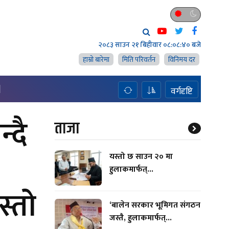
२०८३ साउन २१ बिहीवार
०८:०८:४१ बजे
हाम्राे बारेमा
मिति परिवर्तन
विनिमय दर
H
वर्गदृष्टि
्दै
ताजा
यस्तो छ साउन २० मा
हुलाकमार्फत्...
स्तो
‘बालेन सरकार भूमिगत संगठन
जस्तै, हुलाकमार्फत्...