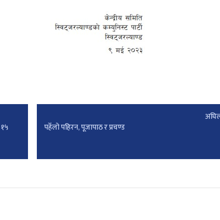
अघिल
न १५
पहेँलो पहिरन, पूजापाठ र प्रचण्ड