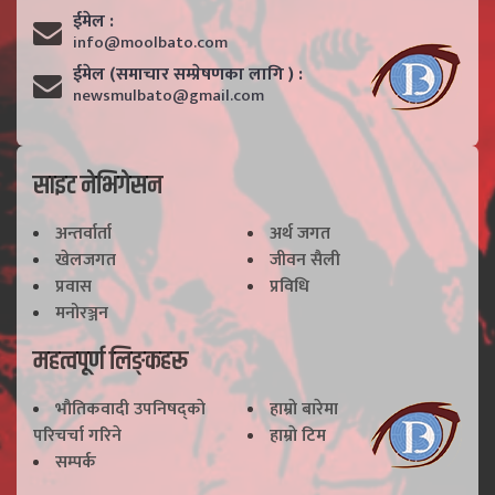
ईमेल :
info@moolbato.com
ईमेल (समाचार सम्प्रेषणका लागि ) :
newsmulbato@gmail.com
साइट नेभिगेसन
अन्तर्वार्ता
अर्थ जगत
खेलजगत
जीवन सैली
प्रवास
प्रविधि
मनोरञ्जन
महत्वपूर्ण लिङ्कहरू
भाैतिकवादी उपनिषद्काे
हाम्राे बारेमा
परिचर्चा गरिने
हाम्राे टिम
सम्पर्क