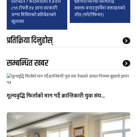
प्रतिवेदन ? काठमाडौंमा १ हजार
भ्रष्टाचारविरोधी संघर्षलाई
८५९ रोपनी १४ आना सरकारी
सशक्त बनाउनुपर्नेमा वक्ताहरुको
जग्गा मिचिएको प्रतिवेदनको
जोड (फोटोफिचर)
खुलासा
प्रतिक्रिया दिनुहोस्
सम्बन्धित खबर
मूल्यवृद्धि फिर्ताको माग गर्दै क्रान्तिकारी युवा संघ...