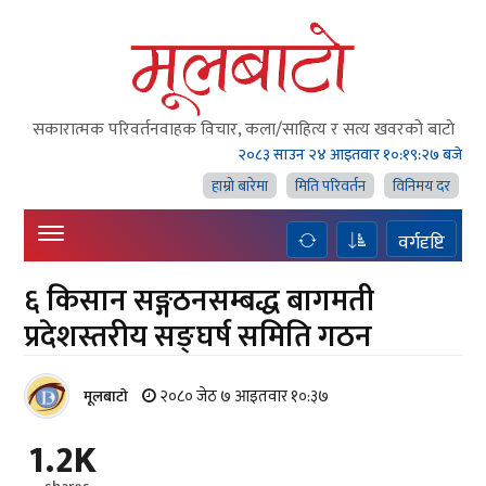
सकारात्मक परिवर्तनवाहक विचार, कला/साहित्य र सत्य खवरको बाटाे
२०८३ साउन २४ आइतवार
१०:१९:२७ बजे
हाम्राे बारेमा
मिति परिवर्तन
विनिमय दर
वर्गदृष्टि
६ किसान सङ्गठनसम्बद्ध बागमती
प्रदेशस्तरीय सङ्घर्ष समिति गठन
२०८० जेठ ७ आइतवार १०:३७
मूलबाटाे
1.2K