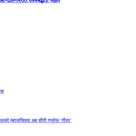
न्दोलनप्रति ऐक्यबद्धता जाहेर