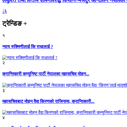
लघुवित्त तथा वित्तीय शोषणविरुद्ध किसान–मजदुर आन्दोलन नेपालको आ
ट्रेन्डिङ
+
१
न्याय रुक्मिणीलाई कि राधालाई ?
२
क्रान्तिकारी कम्युनिष्ट पार्टी नेपालका महासचिव मोहन...
३
महासचिवबाट मोहन वैद्य किरणको राजिनामा, क्रान्तिकारी...
४