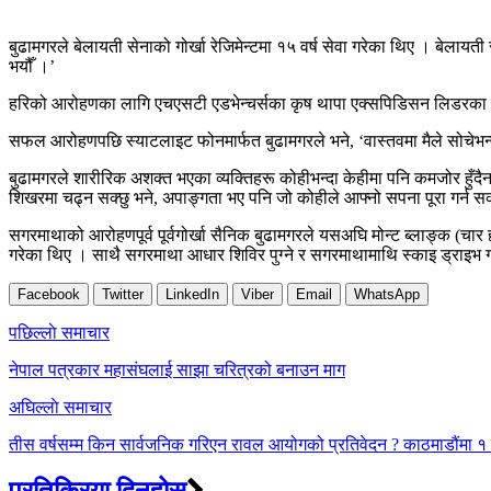
बुढामगरले बेलायती सेनाको गोर्खा रेजिमेन्टमा १५ वर्ष सेवा गरेका थिए । बेला
भयौँ ।’
हरिको आरोहणका लागि एचएसटी एडभेन्चर्सका कृष थापा एक्सपिडिसन लिडरका रूप
सफल आरोहणपछि स्याटलाइट फोनमार्फत बुढामगरले भने, ‘वास्तवमा मैले सोचेभन्दा
बुढामगरले शारीरिक अशक्त भएका व्यक्तिहरू कोहीभन्दा केहीमा पनि कमजोर हुँ
शिखरमा चढ्न सक्छु भने, अपाङ्गता भए पनि जो कोहीले आफ्नो सपना पूरा गर्न स
सगरमाथाको आरोहणपूर्व पूर्वगोर्खा सैनिक बुढामगरले यसअघि मोन्ट ब्लाङ्क (
गरेका थिए । साथै सगरमाथा आधार शिविर पुग्ने र सगरमाथामाथि स्काइ ड्राइभ गर्
Facebook
Twitter
LinkedIn
Viber
Email
WhatsApp
Post
पछिल्लाे समाचार
navigation
नेपाल पत्रकार महासंघलाई साझा चरित्रको बनाउन माग
अघिल्लाे समाचार
तीस वर्षसम्म किन सार्वजनिक गरिएन रावल आयोगको प्रतिवेदन ? काठमाडौंमा 