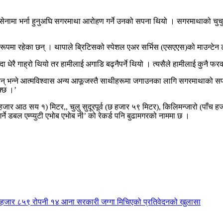
यती सेनामा भर्ना हुनुअघि सगरमाथा आरोहण गर्ने उनको सपना थियो । सगरमाथाको चु
मा रहेका छन् । थापाले ब्रिटिसको स्पेशल एअर सर्भिस (एसएएस)को माउन्टेन ट्
 धेरै गाह्रो थियो तर हामीलाई अगाडि बढ्नैपर्ने थियो । त्यसैले हामीलाई कुनै 
दैनन् भन्ने आत्मविश्वास अन्य आफूजस्तै साथीहरूमा जगाउनका लागि सगरमाथाको स
क्छ ।’
चार हजार आठ सय १) मिटर,, चुलु सुदूरपूर्व (छ हजार ५९ मिटर), किलिमन्जारो (
ने डबल एम्प्युटी एभोब एभोब नी’ को रेकर्ड पनि बुढामगरको नाममा छ ।
१ हजार ८५९ रोपनी १४ आना सरकारी जग्गा मिचिएको प्रतिवेदनको खुलासा