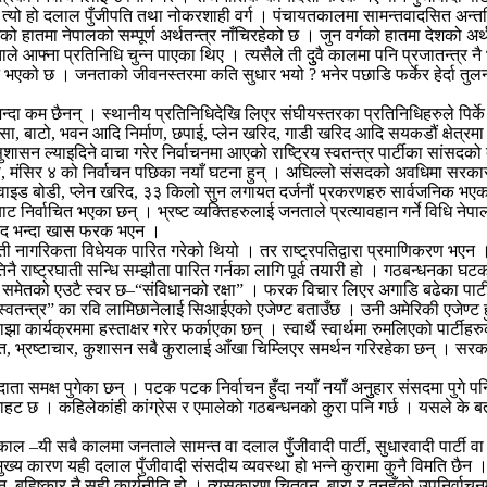
 – त्यो हो दलाल पुँजीपति तथा नोकरशाही वर्ग । पंचायतकालमा सामन्तवादसित अन्तर्
ो हातमा नेपालको सम्पूर्ण अर्थतन्त्र नाँचिरहेको छ । जुन वर्गको हातमा देशको अर्थत
आफ्ना प्रतिनिधि चुन्न पाएका थिए । त्यसैले ती दुुवै कालमा पनि प्रजातन्त्र नै
न भएको छ । जनताको जीवनस्तरमा कति सुधार भयो ? भनेर पछाडि फर्केर हेर्दा तु
ा कम छैनन् । स्थानीय प्रतिनिधिदेखि लिएर संघीयस्तरका प्रतिनिधिहरुले पिर्क
 बाटो, भवन आदि निर्माण, छपाई, प्लेन खरिद, गाडी खरिद आदि सयकडौं क्षेत्रमा
ुशासन ल्याइदिने वाचा गरेर निर्वाचनमा आएको राष्ट्रिय स्वतन्त्र पार्टीका सांस
को, मंसिर ४ को निर्वाचन पछिका नयाँ घटना हुन् । अघिल्लो संसदको अवधिमा सर
 वाइड बोडी, प्लेन खरिद, ३३ किलो सुन लगायत दर्जनौं प्रकरणहरु सार्वजनिक भएका 
 निर्वाचित भएका छन् । भ्रष्ट व्यक्तिहरुलाई जनताले प्रत्यावहान गर्ने विधि नेप
ंसद भन्दा खास फरक भएन ।
घाती नागरिकता विधेयक पारित गरेको थियो । तर राष्ट्रपतिद्वारा प्रमाणिकरण भएन
 राष्ट्रघाती सन्धि सम्झौता पारित गर्नका लागि पूर्व तयारी हो । गठबन्धनका घट
ोर्चा समेतको एउटै स्वर छ–“संविधानको रक्षा” । फरक विचार लिएर अगाडि बढेका पार
स्वतन्त्र” का रवि लामिछानेलाई सिआईएको एजेण्ट बताउँछ । उनी अमेरिकी एजेण्ट हुन्
 कार्यक्रममा हस्ताक्षर गरेर फर्काएका छन् । स्वार्थै स्वार्थमा रुमलिएको पार्टीहरु
त, भ्रष्टाचार, कुशासन सबै कुरालाई आँखा चिम्लिएर समर्थन गरिरहेका छन् । सरका
 समक्ष पुगेका छन् । पटक पटक निर्वाचन हुँदा नयाँ नयाँ अनुुहार संसदमा पुगे पनि आख
छ । कहिलेकांही कांग्रेस र एमालेको गठबन्धनको कुरा पनि गर्छ । यसले के बताउँछ
–यी सबै कालमा जनताले सामन्त वा दलाल पुँजीवादी पार्टी, सुधारवादी पार्टी वा
 कारण यही दलाल पुँजीवादी संसदीय व्यवस्था हो भन्ने कुरामा कुनै विमति छैन 
न, बहिष्कार नै सही कार्यनीति हो । त्यसकारण चितवन, बारा र तनहुँको उपनिर्वाच