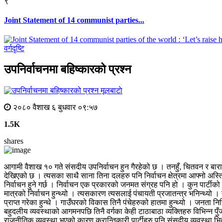
९
Joint Statement of 14 communist parties...
वर्गदृष्टि
उपनिर्वाचनमा बहिष्कारको प्रश्न
मूलबाटाे
२०८० वैशाख ६ बुधवार ०९:५७
1.5K
shares
आगामी वैशाख १० गते संसदीय उपनिर्वाचन हुन गैरहेको छ । तनहुँ, चितवन र बाराका 
देखिएको छ । त्यसका साथै साना तिना दलहरु पनि निर्वाचन क्षेत्रमा आफ्नो अस्त
निर्वाचन हुने गर्छ । निर्वाचन एक प्रकारको जनमत संग्रह पनि हो । कुन पार्टीको
मात्रको निर्वाचन हुन्थ्यो । त्यसकारण त्यसलाई पंचायती प्रजातन्त्र भनिन्थ्यो
प्राप्त गरेका हुन्थे । गाउँघरको विकास तिनै पंचेहरुको हातमा हुन्थ्यो । जनता निरि
बहुदलीय व्यवस्थाको आगमनपछि तिनै वर्गका केही टाठाबाठा व्यक्तिहरु विभिन्न पुँज
राजनीतिक व्यवस्था भएको कारण क्रान्तिकारी पार्टीहरु पनि संसदीय व्यवस्था भित्