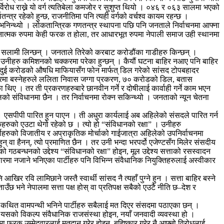
विरोध राख्ने यो वर्ग त्यतिबेला कमजोर र सुशुप्त थियो । ०४६ र ०६३ सालमा भएको
न्त्र रहेको हुन्छ, राजनीतिमा पनि त्यही वर्गको वर्चश्व कायम रहन्छ ।
 भनिन्थ्यो । लोकतान्त्रिक गणतन्त्र स्थापना पछि पनि जनताले निर्वाचनमा आफ्ना
लनात्मक रुपमा केही फरक त होला, तर आधारभूत रुपमा नेपाली समाज उही स्थानमा
े सलामी लिन्छन् । जनताले तिरेको करबाट करोडौंका गाडीहरु किन्छन् ।
 उनीहरु कमिशनको चक्करमा परेका हुन्छन् । कैयौं घटना बाहिर नआए पनि बाहिर
दको दुई करोडको औषधि माफियासँग फोन मार्फत् डिल गरेको सांसद टोपबहादर
कारमा बस्नेहरुले ललिता निवास जग्गा प्रकरण, ७० करोडको डिल, बतास
थिए । तर ती प्रकरणहरुबारे छानवीन गर्ने र दोषीलाई कार्वाही गर्ने काम भएन
ालको संविधानमा छैन । तर निर्वाचनमा रोक्न सकिन्थ्यो । जनताको न्यून चेतना
 । एसपीपी पारित हुन पाएन । ती अधुरा कार्यलाई अब अहिलेको संसदले पारित गर्न
कहरुको एउटा थेगो रहेको छ । त्यो हो “संविधानको रक्षा” । उनीहरु
्टीहरुको विजातीय र अप्राकृतिक मोर्चाको गाईजात्रा अहिलेको उपनिर्वाचनमा
 वा हैनन्, त्यो प्रमाणित छैन । तर उनी भन्दा भरपर्दो एजेण्टसँग मिलेर संसदीय
को गठबन्धनको उद्देश्य “संविधानको रक्षा” होइन, मूल उद्देश्य सत्ताको रसस्वादन
रमा नजाने भनिएका पार्टीहरु पनि विभिन्न संवैधानिक नियुक्तिहरुलाई अस्वीकार
िर रवि लामिछाने जस्तै स्वार्थी सांसद नै त्यहाँ पुग्ने हुन । सत्ता बाहिर बस्ने
 भने नेपालमा सत्ता पक्ष होस् वा प्रतिपक्ष सबैको एउटै नीति छ–देश र
 कथित वामपन्थी भनिने पार्टीहरु सबैलाई मत दिएर संसदमा पठाएका छन् ।
।यसको विकल्प संवैधानिक राजसंस्था होइन, नयाँ जनवादी व्यवस्था हो ।
नमा फरक उम्मेदवारलाई मतदान गरेर होइन, बहिष्कार गरेर नै आफ्नो विरोधलाई