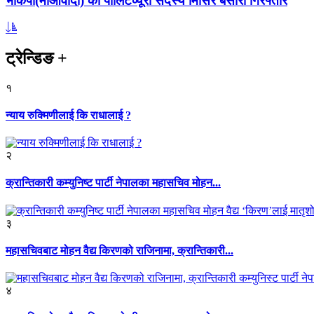
भाकपा(माओवादी) का पोलिटव्यूरो सदस्य मिसिर बेसारा गिरफ्तार
ट्रेन्डिङ
+
१
न्याय रुक्मिणीलाई कि राधालाई ?
२
क्रान्तिकारी कम्युनिष्ट पार्टी नेपालका महासचिव मोहन...
३
महासचिवबाट मोहन वैद्य किरणको राजिनामा, क्रान्तिकारी...
४