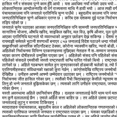
हासिल गर्ने र संसदमा पुग्ने काम हुँदै आयो । यस अवधिमा नयाँ वर्गको उदय भयो
लोकतान्त्रिक आन्दोलनपछि यो वर्ग राज्यसत्ता माथि नै हावी भयो । आज त्यही वर्गक
पंचायतकालमा पनि जनताले प्रतिनिधि चुन्न पाउँथे । बहुदलीय कालमा पनि जनताले 
जनप्रतिनिधिहरु चुन्ने अधिकार प्राप्त छ । करिब एक दशकमा दुई पटक निर्वाच
तड्पि रहेको छ ।
जनताले चुनेर पठाएका आजका जनप्रतिनिधिहरु पनि सामन्ती जनप्रतिनिधिहरु भन्द
सानातिना योजना, औषधि खरिद, साइकिल खरिद, मल विउ, कृषि औजार, पुल पुलेसा,
आएका प्रतिनिधि घटनाले यो व्यवस्थाको अनुहार छर्लङग देख्न सकिन्छ । देशमा स
रायमाझी समेतले भुटानी शरणार्थी बनाएर ८५७ जनालाई विदेश पठाउने धन्दा गरे
समूहसँगको आन्तरिक साँठगाँठबाट ठेक्का, कोरोना भ्याक्सीन खरिद, न्यारो बोडी,
अहिलेको निर्वाचनमा विभिन्न प्रकरणहरुमा मुछिएका नेताहरु नै स–सम्मान जनताबाट
भएका कारण दोषीहरुले उन्मुक्ति पाएका छन् । अहिलेको संसद पनि पहिलेको स
पहिलेको संसदले एमसीसी जस्तो राष्ट्रघाती सन्धि पारित गरेको थियो । राष्ट्र
लागेको छ । अहिले गठबन्धन सामेल हुन जुनप्रकारको होडबाजी चलेको छ, त्यो तिनै
प्रतिगामीहरुबाट संविधानको रक्षाको कुरा गर्छन् । कांग्रेसदेखि राष्ट्रिय जनम
देखिंदैछ । उनीहरु आफ्नो आफ्नो उम्मेदवार उठाएका छन् । राष्ट्रिय जनमोर्चाले “
निर्वाचनमा जीत हासिल गरेका छन् । त्यसैको पैंचो चित्रबहादुर केसीले न्यूनतम साझा
लिनु हो भन्ने जनताले बुझिसकेका छन् । त्यसको लागि उनीहरु राष्ट्रघात, जनघा
गरेका छैनन् ।
यस्तो अवस्थामा अहिले उपनिर्वाचन हुँदैछ । दलहरु जनतालाई फेरि भ्रम पार्न मतदाता
मन कुनै दलाललाई छैन । एमाले अहिले सत्ता बाहिर छ । तर अहिले उसमा छटपटाहट 
जनतालाई लुट्नु र सत्तामा टिकिरहनु ।
मतदाताहरु पंचायतकाल, बहुदलीय काल र अहिलेको लोकतान्त्रिक गणतन्त्रको काल 
त्यसको प्रतिफल जनताले जनघात र राष्ट्रघात पाएका छन् । यसका पछाडिको मुख्य
क्रान्तिकारीहरुका लागि निर्वाचन कार्यनीतिक प्रश्न हो । तर अहिले उपयोग होइ