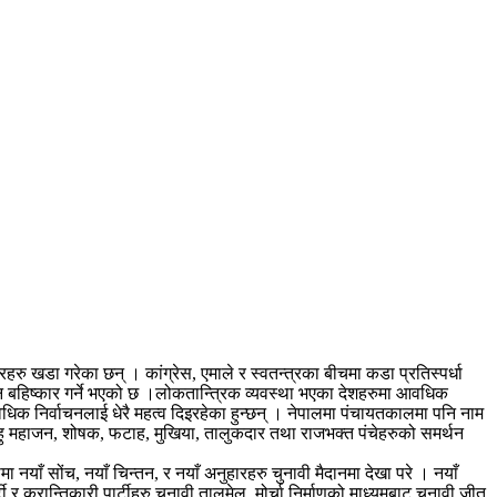
हरु खडा गरेका छन् । कांग्रेस, एमाले र स्वतन्त्रका बीचमा कडा प्रतिस्पर्धा
ाचन बहिष्कार गर्ने भएको छ ।लोकतान्त्रिक व्यवस्था भएका देशहरुमा आवधिक
 आवधिक निर्वाचनलाई धेरै महत्व दिइरहेका हुन्छन् । नेपालमा पंचायतकालमा पनि नाम
ीय साहु महाजन, शोषक, फटाह, मुखिया, तालुकदार तथा राजभक्त पंचेहरुको समर्थन
 नयाँ सोंच, नयाँ चिन्तन, र नयाँ अनुहारहरु चुनावी मैदानमा देखा परे । नयाँ
क्रान्तिकारी पार्टीहरु चुनावी तालमेल, मोर्चा निर्माणको माध्यमबाट चुनावी जीत