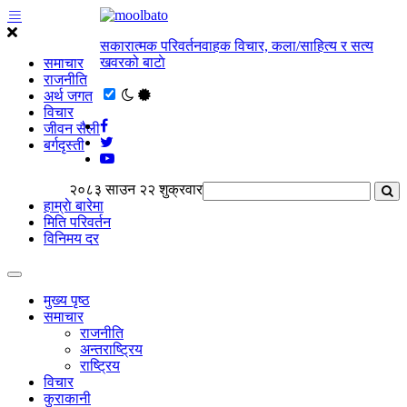
सकारात्मक परिवर्तनवाहक विचार, कला/साहित्य र सत्य
खवरको बाटाे
समाचार
राजनीति
अर्थ जगत
विचार
जीवन सैली
बर्गदृस्ती
२०८३ साउन २२ शुक्रवार
हाम्राे बारेमा
मिति परिवर्तन
विनिमय दर
मुख्य पृष्ठ
समाचार
राजनीति
अन्तराष्ट्रिय
राष्ट्रिय
विचार
कुराकानी