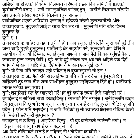
अडिओ बाहिरिएको विषयमा निलम्बन गरिएको र छानबिन समिति बनाइएको
बुर्लाकोटीले बताए । उनी समानुपातिक सांसद हुन्। पार्टीले निलम्बन गरेपछि
अब उनको सांसद पद पनि निलम्बन हुन सक्छ ।
सार्वजनिक भएको अडियोमा प्रसाईं र श्रेष्ठले गरेको कुराकानीको अंश:
ढाकाप्रसाद: मुकुलजीलाई त थाहा छैन सर यो। मुकुलजी पनि कोर टिममा
हुनुहुन्न के‘
दुर्गा: ए ।
ढाकाप्रसाद: बाहिर त महामन्त्री नै हो। अब हजुरलाई पार्टीकै कुरा गर्दा दुई तीन
जना चाहि छुट्टै हुनुहुन्छ। पार्टीलाई धेरै सहयोग गर्ने, सुरूवाती क्षण देखि नै
सहयोग गर्ने र त्यो टिमबाट मलाई कुरा आएको र आज मैले फिक्स गर्नुपर्छ पैसा,
उताबाट हुन्न भन्छन् फेरि। दुई–साढे दुई भनेका छन् अब मैले अहिले एक दिएँ
भनेपनि मान्छन्। पछि चेक दिएँ भनेपनि मान्छन् एक–दुई दिन‘
दुर्गा: यो पैसा पनि तपाईंले उही रविलाई त बुझाउनुपर्ला नी हैन ?
ढाकाप्रसाद: अ.. मैले रवि सरलाई भन्दा पनि रवि सर देखा पर्नुभएको छैन ।
बाहिरको दुई जना तीन जना साथीहरू हुनुहुन्छ उहाँहरूलाई दिने हो। पार्टीलाई
जान्छ भनेका छन् क्यार।
दुर्गा: तपाईंलाई मैले के ग्यारेन्टी गरेँ भने दुई करोड रुपैयाँ दिने ग्यारेन्टी गरेँ ।
तपाईंलाई म सजिलो बाटो देखाइदिन्छु। त्यसको पिर नगर्नुस्। उनीहरूसँग टाइम
लिनुस् ल म दिन्छु भनेर भन्नुस्। सत्य कुरा। तपाईं र म भेट्नुपर्छ। भेटिराख्नु पनि
पर्दैन । फोन पनि गर्नुपर्दैन। म जति भिडेको छु नी स्वास्थ्य क्षेत्रमा गोविन्द केसी
के भिडेको छ? कुरो बुझ्नुभएन ?
तपाईंलाई म उ दिन्छु । आइडिया दिन्छु। यो दुई करोडको ग्यारेन्टी भयो। म
दिन्छु। पिर नगर्नु। तपाईं अघि बढ्नुस्। है ।
अब फेरि तोसिमाले लडाइँ त गर्दिनन् नी? तोसिमा कार्कीले ?
ढाकाप्रसाद: हैन गर्दैनन्। गर्दैनन्। टिमले गरेपछि सक्यो। हामीले रवि सरलाई