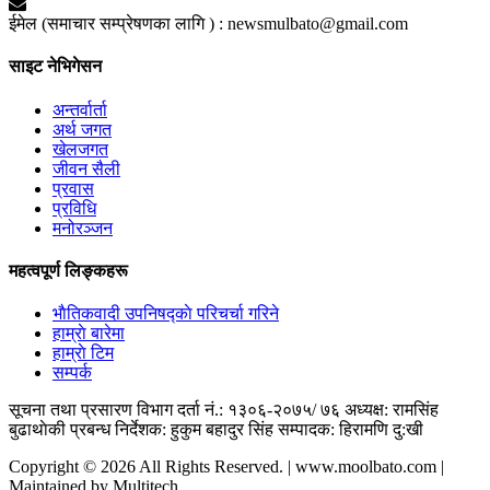
ईमेल (समाचार सम्प्रेषणका लागि ) :
newsmulbato@gmail.com
साइट नेभिगेसन
अन्तर्वार्ता
अर्थ जगत
खेलजगत
जीवन सैली
प्रवास
प्रविधि
मनोरञ्जन
महत्वपूर्ण लिङ्कहरू
भाैतिकवादी उपनिषद्काे परिचर्चा गरिने
हाम्राे बारेमा
हाम्राे टिम
सम्पर्क
सूचना तथा प्रसारण विभाग दर्ता नं.: १३०६-२०७५/ ७६
अध्यक्ष: रामसिंह
बुढाथाेकी
प्रबन्ध निर्देशक: हुकुम बहादुर सिंह
सम्पादक: हिरामणि दु:खी
Copyright © 2026 All Rights Reserved. | www.moolbato.com |
Maintained by Multitech