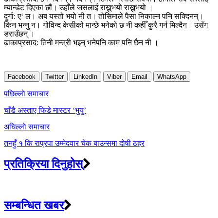
म्यान्डेट दिएका छौं। उहाँले जसलाई राख्नुभयो राख्नुभयो ।
दुर्गा: ए‘ ल। अब यस्तो भयो नी त। तोसिमाले पैसा निकाल्न पनि सक्दिनन्।
किन भन्नु न। गोविन्द केसीको मान्छे भनेको छ नी कहीँ कुरै गर्न मिल्दैन। उसँग
डराउँछन् ।
ढाकाप्रसाद: तिनी मन्त्री भइन् भनेपनि काम पनि छैन नी ।
Facebook
Twitter
LinkedIn
Viber
Email
WhatsApp
Post
पछिल्लाे समाचार
navigation
चाँडै अस्ताए फिडे मास्टर ‘भुयु’
अघिल्लाे समाचार
तनहुँ १ कि राप्रपा उम्मेदवार चेक बाउन्समा दोषी ठहर
प्रतिक्रिया दिनुहोस्
सम्बन्धित खबर