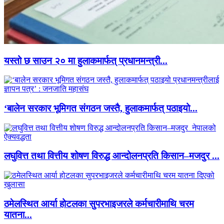
यस्तो छ साउन २० मा हुलाकमार्फत् प्रधानमन्त्री...
‘बालेन सरकार भूमिगत संगठन जस्तै, हुलाकमार्फत् पठाइयो...
लघुवित्त तथा वित्तीय शोषण विरुद्ध आन्दोलनप्रति किसान–मजदुर ...
ठमेलस्थित आर्या होटलका सुपरभाइजरले कर्मचारीमाथि चरम
यातना...