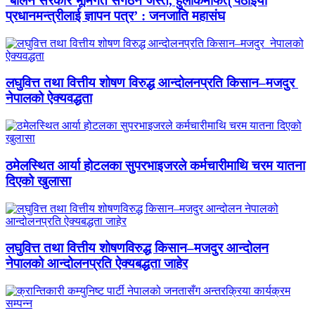
‘बालेन सरकार भूमिगत संगठन जस्तै, हुलाकमार्फत् पठाइयो
प्रधानमन्त्रीलाई ज्ञापन पत्र’ : जनजाति महासंघ
लघुवित्त तथा वित्तीय शोषण विरुद्ध आन्दोलनप्रति किसान–मजदुर
नेपालको ऐक्यवद्धता
ठमेलस्थित आर्या होटलका सुपरभाइजरले कर्मचारीमाथि चरम यातना
दिएको खुलासा
लघुवित्त तथा वित्तीय शोषणविरुद्ध किसान–मजदुर आन्दोलन
नेपालको आन्दोलनप्रति ऐक्यबद्धता जाहेर